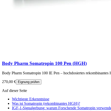
Body Pharm Somatropin 100 Pen (HGH)
Body Pharm Somatropin 100 IE Pen – hochdosiertes rekombinantes
270,00 €
Eignung prüfen
Auf dieser Seite
Wichtigste Erkenntnisse
Was ist Somatropin (rekombinantes HGH)?
IGF-1-Signalgebung: warum Forschende Somatropin verwend