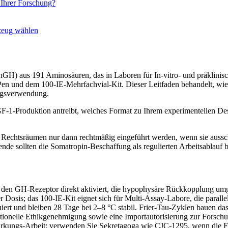
 Ihrer Forschung?
zeug wählen
H) aus 191 Aminosäuren, das in Laboren für In-vitro- und präklinisch
n und dem 100-IE-Mehrfachvial-Kit. Dieser Leitfaden behandelt, wie 
ngsverwendung.
GF-1-Produktion antreibt, welches Format zu Ihrem experimentellen Des
echtsräumen nur dann rechtmäßig eingeführt werden, wenn sie ausschlie
 sollten die Somatropin-Beschaffung als regulierten Arbeitsablauf be
den GH-Rezeptor direkt aktiviert, die hypophysäre Rückkopplung umg
er Dosis; das 100-IE-Kit eignet sich für Multi-Assay-Labore, die paral
uiert und bleiben 28 Tage bei 2–8 °C stabil. Frier-Tau-Zyklen bauen 
titutionelle Ethikgenehmigung sowie eine Importautorisierung zur Fors
kungs-Arbeit; verwenden Sie Sekretagoga wie CJC-1295, wenn die For