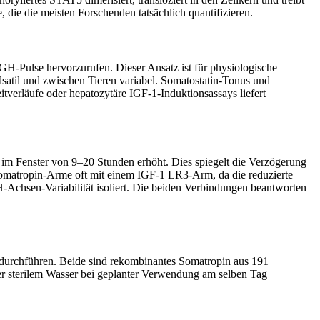
 die die meisten Forschenden tatsächlich quantifizieren.
Pulse hervorzurufen. Dieser Ansatz ist für physiologische
lsatil und zwischen Tieren variabel. Somatostatin-Tonus und
erläufe oder hepatozytäre IGF-1-Induktionsassays liefert
im Fenster von 9–20 Stunden erhöht. Dies spiegelt die Verzögerung
Somatropin-Arme oft mit einem IGF-1 LR3-Arm, da die reduzierte
Achsen-Variabilität isoliert. Die beiden Verbindungen beantworten
en durchführen. Beide sind rekombinantes Somatropin aus 191
er sterilem Wasser bei geplanter Verwendung am selben Tag