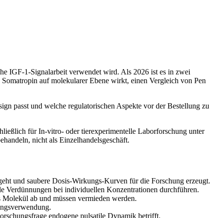
e IGF-1-Signalarbeit verwendet wird. Als 2026 ist es in zwei
Somatropin auf molekularer Ebene wirkt, einen Vergleich von Pen
ign passt und welche regulatorischen Aspekte vor der Bestellung zu
ßlich für In-vitro- oder tierexperimentelle Laborforschung unter
handeln, nicht als Einzelhandelsgeschäft.
eht und saubere Dosis-Wirkungs-Kurven für die Forschung erzeugt.
lele Verdünnungen bei individuellen Konzentrationen durchführen.
das Molekül ab und müssen vermieden werden.
chungsverwendung.
schungsfrage endogene pulsatile Dynamik betrifft.