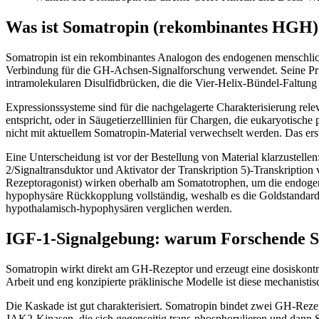
Was ist Somatropin (rekombinantes HGH)
Somatropin ist ein rekombinantes Analogon des endogenen menschli
Verbindung für die GH-Achsen-Signalforschung verwendet. Seine Pr
intramolekularen Disulfidbrücken, die die Vier-Helix-Bündel-Faltung s
Expressionssysteme sind für die nachgelagerte Charakterisierung rel
entspricht, oder in Säugetierzelllinien für Chargen, die eukaryotisch
nicht mit aktuellem Somatropin-Material verwechselt werden. Das ers
Eine Unterscheidung ist vor der Bestellung von Material klarzustel
2/Signaltransduktor und Aktivator der Transkription 5)-Transkriptio
Rezeptoragonist) wirken oberhalb am Somatotrophen, um die endogene
hypophysäre Rückkopplung vollständig, weshalb es die Goldstandard-
hypothalamisch-hypophysären verglichen werden.
IGF-1-Signalgebung: warum Forschende 
Somatropin wirkt direkt am GH-Rezeptor und erzeugt eine dosiskontro
Arbeit und eng konzipierte präklinische Modelle ist diese mechanist
Die Kaskade ist gut charakterisiert. Somatropin bindet zwei GH-Rez
JAK2-Kinasen, die sich gegenseitig trans-phosphorylieren und dann 