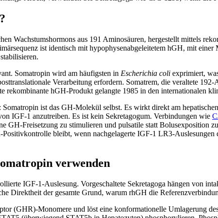
?
chen Wachstumshormons aus 191 Aminosäuren, hergestellt mittels re
imärsequenz ist identisch mit hypophysenabgeleitetem hGH, mit eine
tabilisieren.
evant. Somatropin wird am häufigsten in
Escherichia coli
exprimiert, was
e posttranslationale Verarbeitung erfordern. Somatrem, die veraltete 1
te rekombinante hGH-Produkt gelangte 1985 in den internationalen kli
len: Somatropin ist das GH-Molekül selbst. Es wirkt direkt am hepati
n von IGF-1 anzutreiben. Es ist kein Sekretagogum. Verbindungen wie
C
 GH-Freisetzung zu stimulieren und pulsatile statt Bolusexposition 
Positivkontrolle bleibt, wenn nachgelagerte IGF-1 LR3-Auslesungen qu
Somatropin verwenden
llierte IGF-1-Auslesung. Vorgeschaltete Sekretagoga hängen von intakt
ische Direktheit der gesamte Grund, warum rhGH die Referenzverbindun
eptor (GHR)-Monomere und löst eine konformationelle Umlagerung des v
STAT5 (überwiegend STAT5b in Hepatozyten) phosphorylieren. Phosphoryl