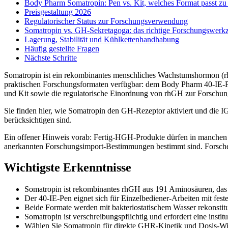
Body Pharm Somatropin: Pen vs. Kit, welches Format passt zu
Preisgestaltung 2026
Regulatorischer Status zur Forschungsverwendung
Somatropin vs. GH-Sekretagoga: das richtige Forschungswerk
Lagerung, Stabilität und Kühlkettenhandhabung
Häufig gestellte Fragen
Nächste Schritte
Somatropin ist ein rekombinantes menschliches Wachstumshormon (rhG
praktischen Forschungsformaten verfügbar: dem Body Pharm 40-IE-Pe
und Kit sowie die regulatorische Einordnung von rhGH zur Forschu
Sie finden hier, wie Somatropin den GH-Rezeptor aktiviert und die I
berücksichtigen sind.
Ein offener Hinweis vorab: Fertig-HGH-Produkte dürfen in manchen R
anerkannten Forschungsimport-Bestimmungen bestimmt sind. Forschende
Wichtigste Erkenntnisse
Somatropin ist rekombinantes rhGH aus 191 Aminosäuren, das 
Der 40-IE-Pen eignet sich für Einzelbediener-Arbeiten mit fest
Beide Formate werden mit bakteriostatischem Wasser rekonstit
Somatropin ist verschreibungspflichtig und erfordert eine ins
Wählen Sie Somatropin für direkte GHR-Kinetik und Dosis-Wir