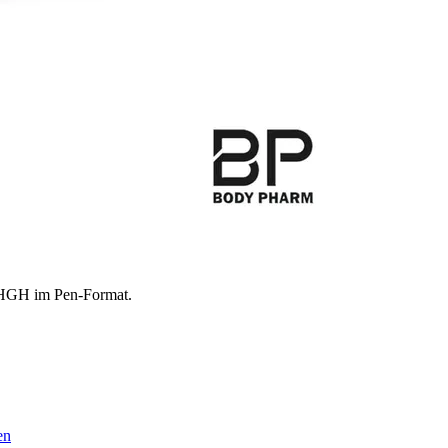
 HGH im Pen-Format.
en