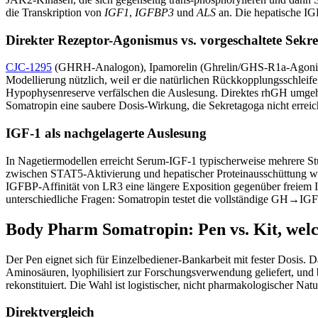
die Transkription von
IGF1
,
IGFBP3
und
ALS
an. Die hepatische IGF
Direkter Rezeptor-Agonismus vs. vorgeschaltete Sekr
CJC-1295
(GHRH-Analogon), Ipamorelin (Ghrelin/GHS-R1a-Agonist) 
Modellierung nützlich, weil er die natürlichen Rückkopplungsschleife
Hypophysenreserve verfälschen die Auslesung. Direktes rhGH umgeht 
Somatropin eine saubere Dosis-Wirkung, die Sekretagoga nicht errei
IGF-1 als nachgelagerte Auslesung
In Nagetiermodellen erreicht Serum-IGF-1 typischerweise mehrere S
zwischen STAT5-Aktivierung und hepatischer Proteinausschüttung wi
IGFBP-Affinität von LR3 eine längere Exposition gegenüber freiem I
unterschiedliche Fragen: Somatropin testet die vollständige GH→IGF
Body Pharm Somatropin: Pen vs. Kit, welc
Der Pen eignet sich für Einzelbediener-Bankarbeit mit fester Dosis.
Aminosäuren, lyophilisiert zur Forschungsverwendung geliefert, und
rekonstituiert. Die Wahl ist logistischer, nicht pharmakologischer Natu
Direktvergleich