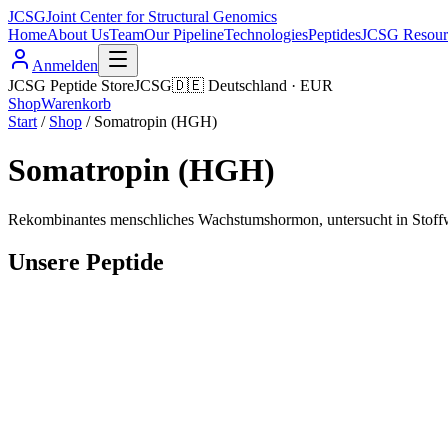
JCSG
Joint Center for Structural Genomics
Home
About Us
Team
Our Pipeline
Technologies
Peptides
JCSG Resour
Anmelden
JCSG Peptide Store
JCSG
🇩🇪
Deutschland
·
EUR
Shop
Warenkorb
Start
/
Shop
/
Somatropin (HGH)
Somatropin (HGH)
Rekombinantes menschliches Wachstumshormon, untersucht in Stoff
Unsere Peptide