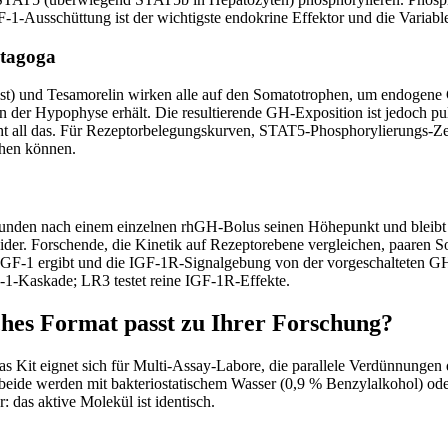
-1-Ausschüttung ist der wichtigste endokrine Effektor und die Variable,
etagoga
und Tesamorelin wirken alle auf den Somatotrophen, um endogene GH-
n der Hypophyse erhält. Die resultierende GH-Exposition ist jedoch pu
all das. Für Rezeptorbelegungskurven, STAT5-Phosphorylierungs-Zeitv
chen können.
tunden nach einem einzelnen rhGH-Bolus seinen Höhepunkt und bleibt 
der. Forschende, die Kinetik auf Rezeptorebene vergleichen, paaren 
GF-1 ergibt und die IGF-1R-Signalgebung von der vorgeschalteten GH-
-1-Kaskade; LR3 testet reine IGF-1R-Effekte.
hes Format passt zu Ihrer Forschung?
 Das Kit eignet sich für Multi-Assay-Labore, die parallele Verdünnung
 beide werden mit bakteriostatischem Wasser (0,9 % Benzylalkohol) od
r: das aktive Molekül ist identisch.