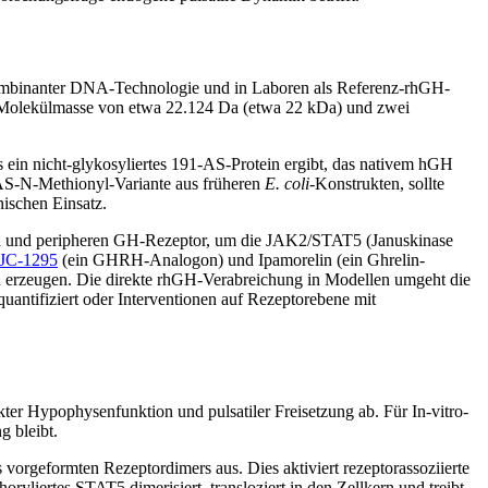
kombinanter DNA-Technologie und in Laboren als Referenz-rhGH-
r Molekülmasse von etwa 22.124 Da (etwa 22 kDa) und zwei
 ein nicht-glykosyliertes 191-AS-Protein ergibt, das nativem hGH
92-AS-N-Methionyl-Variante aus früheren
E. coli
-Konstrukten, sollte
nischen Einsatz.
schen und peripheren GH-Rezeptor, um die JAK2/STAT5 (Januskinase
JC-1295
(ein GHRH-Analogon) und Ipamorelin (ein Ghrelin-
zu erzeugen. Die direkte rhGH-Verabreichung in Modellen umgeht die
antifiziert oder Interventionen auf Rezeptorebene mit
er Hypophysenfunktion und pulsatiler Freisetzung ab. Für In-vitro-
g bleibt.
orgeformten Rezeptordimers aus. Dies aktiviert rezeptorassoziierte
iertes STAT5 dimerisiert, transloziert in den Zellkern und treibt