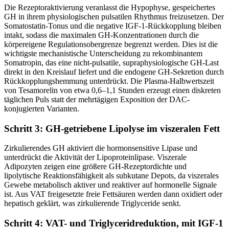
Die Rezeptoraktivierung veranlasst die Hypophyse, gespeichertes
GH in ihrem physiologischen pulsatilen Rhythmus freizusetzen. Der
Somatostatin-Tonus und die negative IGF-1-Rückkopplung bleiben
intakt, sodass die maximalen GH-Konzentrationen durch die
körpereigene Regulationsobergrenze begrenzt werden. Dies ist die
wichtigste mechanistische Unterscheidung zu rekombinantem
Somatropin, das eine nicht-pulsatile, supraphysiologische GH-Last
direkt in den Kreislauf liefert und die endogene GH-Sekretion durch
Rückkopplungshemmung unterdrückt. Die Plasma-Halbwertszeit
von Tesamorelin von etwa 0,6–1,1 Stunden erzeugt einen diskreten
täglichen Puls statt der mehrtägigen Exposition der DAC-
konjugierten Varianten.
Schritt 3: GH-getriebene Lipolyse im viszeralen Fett
Zirkulierendes GH aktiviert die hormonsensitive Lipase und
unterdrückt die Aktivität der Lipoproteinlipase. Viszerale
Adipozyten zeigen eine größere GH-Rezeptordichte und
lipolytische Reaktionsfähigkeit als subkutane Depots, da viszerales
Gewebe metabolisch aktiver und reaktiver auf hormonelle Signale
ist. Aus VAT freigesetzte freie Fettsäuren werden dann oxidiert oder
hepatisch geklärt, was zirkulierende Triglyceride senkt.
Schritt 4: VAT- und Triglyceridreduktion, mit IGF-1