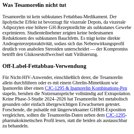
Was Tesamorelin nicht tut
Tesamorelin ist kein subkutanes Fettabbau-Medikament. Der
lipolytische Effekt ist bevorzugt für viszerale Depots, da viszerale
Adipozyten eine höhere GH-Rezeptordichte als subkutanes Gewebe
exprimieren. Studienteilnehmer zeigten keine bedeutsamen
Reduktionen des subkutanen Bauchfetts. Es trägt keine direkte
Androgenrezeptoraktivität, sodass sich das Nebenwirkungsprofil
deutlich von anabolen Steroiden unterscheidet — der Kompromiss
betrifft den Glukosestoffwechsel statt Virilisierung.
Off-Label-Fettabbau-Verwendung
Für Nicht-HIV-Anwender, einschließlich derer, die Tesamorelin
allein durchführen oder es mit einem Ghrelin-Mimetikum wie
Ipamorelin über einen
CJC-1295 & Ipamorelin Kombinations-Pen
stapeln, beruhen die Nutzenansprüche vollständig auf Extrapolation.
Keine Phase-3-Studie 2024–2026 hat Tesamorelin bei metabolisch
gesunden oder einfach übergewichtigen Erwachsenen getestet.
Forschende, die pulsatile mit längerwirksamer GHRH-Exposition
vergleichen, sollten die Tesamorelin-Daten neben dem
CJC-1295
-
pharmakokinetischen Profil lesen, statt die beiden als austauschbar
zu behandeln.