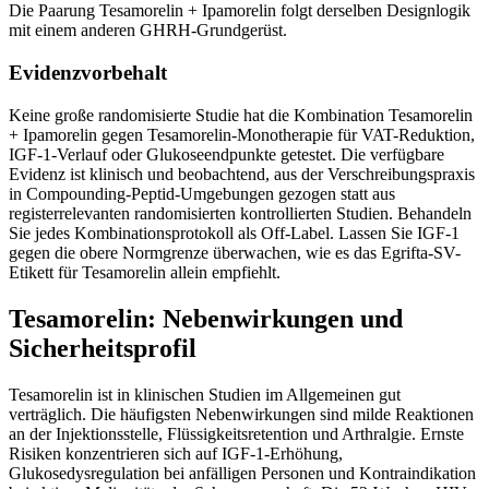
Die Paarung Tesamorelin + Ipamorelin folgt derselben Designlogik
mit einem anderen GHRH-Grundgerüst.
Evidenzvorbehalt
Keine große randomisierte Studie hat die Kombination Tesamorelin
+ Ipamorelin gegen Tesamorelin-Monotherapie für VAT-Reduktion,
IGF-1-Verlauf oder Glukoseendpunkte getestet. Die verfügbare
Evidenz ist klinisch und beobachtend, aus der Verschreibungspraxis
in Compounding-Peptid-Umgebungen gezogen statt aus
registerrelevanten randomisierten kontrollierten Studien. Behandeln
Sie jedes Kombinationsprotokoll als Off-Label. Lassen Sie IGF-1
gegen die obere Normgrenze überwachen, wie es das Egrifta-SV-
Etikett für Tesamorelin allein empfiehlt.
Tesamorelin: Nebenwirkungen und
Sicherheitsprofil
Tesamorelin ist in klinischen Studien im Allgemeinen gut
verträglich. Die häufigsten Nebenwirkungen sind milde Reaktionen
an der Injektionsstelle, Flüssigkeitsretention und Arthralgie. Ernste
Risiken konzentrieren sich auf IGF-1-Erhöhung,
Glukosedysregulation bei anfälligen Personen und Kontraindikation