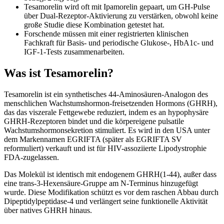
Tesamorelin wird oft mit Ipamorelin gepaart, um GH-Pulse
über Dual-Rezeptor-Aktivierung zu verstärken, obwohl keine
große Studie diese Kombination getestet hat.
Forschende müssen mit einer registrierten klinischen
Fachkraft für Basis- und periodische Glukose-, HbA1c- und
IGF-1-Tests zusammenarbeiten.
Was ist Tesamorelin?
Tesamorelin ist ein synthetisches 44-Aminosäuren-Analogon des
menschlichen Wachstumshormon-freisetzenden Hormons (GHRH),
das das viszerale Fettgewebe reduziert, indem es an hypophysäre
GHRH-Rezeptoren bindet und die körpereigene pulsatile
Wachstumshormonsekretion stimuliert. Es wird in den USA unter
dem Markennamen EGRIFTA (später als EGRIFTA SV
reformuliert) verkauft und ist für HIV-assoziierte Lipodystrophie
FDA-zugelassen.
Das Molekül ist identisch mit endogenem GHRH(1-44), außer dass
eine trans-3-Hexensäure-Gruppe am N-Terminus hinzugefügt
wurde. Diese Modifikation schützt es vor dem raschen Abbau durch
Dipeptidylpeptidase-4 und verlängert seine funktionelle Aktivität
über natives GHRH hinaus.