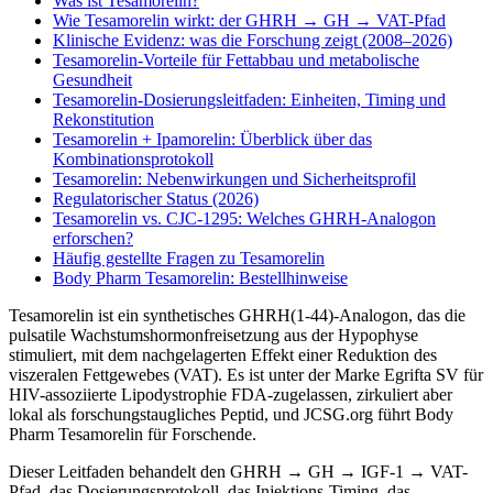
Was ist Tesamorelin?
Wie Tesamorelin wirkt: der GHRH → GH → VAT-Pfad
Klinische Evidenz: was die Forschung zeigt (2008–2026)
Tesamorelin-Vorteile für Fettabbau und metabolische
Gesundheit
Tesamorelin-Dosierungsleitfaden: Einheiten, Timing und
Rekonstitution
Tesamorelin + Ipamorelin: Überblick über das
Kombinationsprotokoll
Tesamorelin: Nebenwirkungen und Sicherheitsprofil
Regulatorischer Status (2026)
Tesamorelin vs. CJC-1295: Welches GHRH-Analogon
erforschen?
Häufig gestellte Fragen zu Tesamorelin
Body Pharm Tesamorelin: Bestellhinweise
Tesamorelin ist ein synthetisches GHRH(1-44)-Analogon, das die
pulsatile Wachstumshormonfreisetzung aus der Hypophyse
stimuliert, mit dem nachgelagerten Effekt einer Reduktion des
viszeralen Fettgewebes (VAT). Es ist unter der Marke Egrifta SV für
HIV-assoziierte Lipodystrophie FDA-zugelassen, zirkuliert aber
lokal als forschungstaugliches Peptid, und JCSG.org führt Body
Pharm Tesamorelin für Forschende.
Dieser Leitfaden behandelt den GHRH → GH → IGF-1 → VAT-
Pfad, das Dosierungsprotokoll, das Injektions-Timing, das