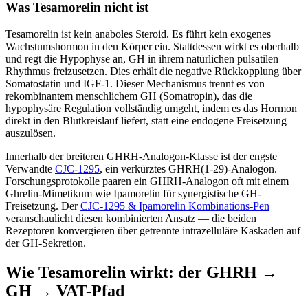
Was Tesamorelin nicht ist
Tesamorelin ist kein anaboles Steroid. Es führt kein exogenes
Wachstumshormon in den Körper ein. Stattdessen wirkt es oberhalb
und regt die Hypophyse an, GH in ihrem natürlichen pulsatilen
Rhythmus freizusetzen. Dies erhält die negative Rückkopplung über
Somatostatin und IGF-1. Dieser Mechanismus trennt es von
rekombinantem menschlichem GH (Somatropin), das die
hypophysäre Regulation vollständig umgeht, indem es das Hormon
direkt in den Blutkreislauf liefert, statt eine endogene Freisetzung
auszulösen.
Innerhalb der breiteren GHRH-Analogon-Klasse ist der engste
Verwandte
CJC-1295
, ein verkürztes GHRH(1-29)-Analogon.
Forschungsprotokolle paaren ein GHRH-Analogon oft mit einem
Ghrelin-Mimetikum wie Ipamorelin für synergistische GH-
Freisetzung. Der
CJC-1295 & Ipamorelin Kombinations-Pen
veranschaulicht diesen kombinierten Ansatz — die beiden
Rezeptoren konvergieren über getrennte intrazelluläre Kaskaden auf
der GH-Sekretion.
Wie Tesamorelin wirkt: der GHRH →
GH → VAT-Pfad