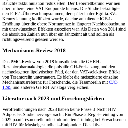
Bauchfettakkumulation reduzierten. Der Leberfettbefund war neu
über frühere reine VAT-Endpunkte hinaus. Die Studie bekräftigte
den IGF-1-Überwachungsrahmen, der später in der Egrifta-SV-
Kennzeichnung kodifiziert wurde, da eine anhaltende IGF-1-
Erhöhung über die obere Normgrenze in längerer Nachbeobachtung
mit unerwünschten Effekten assoziiert war. Als Daten von 2014 sind
die absoluten Zahlen nun über ein Jahrzehnt alt und sollten als
richtungsweisend gelesen werden.
Mechanismus-Review 2018
Das PMC-Review von 2018 konsolidierte die GHRH-
Rezeptorpharmakologie, die pulsatile GH-Freisetzung und den
nachgelagerten lipolytischen Pfad, der den VAT-selektiven Effekt
von Tesamorelin untermauert. Es bleibt die meistzitierte einzelne
Mechanismusreferenz für Forschende, die Tesamorelin mit
CJC-
1295
und anderen GHRH-Analoga vergleichen.
Literatur nach 2023 und Forschungslücken
Veröffentlichungen nach 2023 haben keine Phase-3-Nicht-HIV-
Adipositas-Studie hervorgebracht. Ein Phase-2-Registereintrag von
2025 paart Tesamorelin mit strukturiertem Training bei Erwachsenen
mit HIV für Muskelgesundheits-Endpunkte. Die aktive