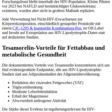
Forschungsfront bleibt innerhalb der HIV-Population. Kleine Piloten
vor 2023 bei NAFLD und beeinträchtigter Glukosetoleranz
existieren, wurden aber nicht in großem Maßstab repliziert.
Jede Verwendung bei Nicht-HIV-Erwachsenen zur
Körperrekomposition, einschließlich gestapelter Protokolle mit
einem
CJC-1295 & Ipamorelin Kombinations-Pen
, ist Off-Label
und beruht auf Extrapolation aus HIV-Lipodystrophie-Daten statt
auf dedizierten Studien.
Tesamorelin-Vorteile für Fettabbau und
metabolische Gesundheit
Die dokumentierten Vorteile von Tesamorelin konzentrieren sich um
fünf evidenzgestützte Endpunkte, alle aus HIV-Lipodystrophie-
Studien statt aus Adipositasstudien der Allgemeinbevölkerung:
Reduktion des viszeralen Fettgewebes (VAT)
Triglyceridsenkung
Moderate Leberfettreduktion
Erhalt der Magermasse
Abwesenheit androgener Aktivität
Die Stärke dieser Evidenz ist regulierungsrelevant für HIV-