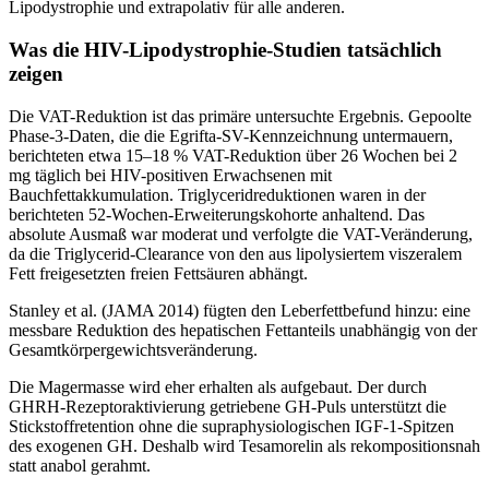
Lipodystrophie und extrapolativ für alle anderen.
Was die HIV-Lipodystrophie-Studien tatsächlich
zeigen
Die VAT-Reduktion ist das primäre untersuchte Ergebnis. Gepoolte
Phase-3-Daten, die die Egrifta-SV-Kennzeichnung untermauern,
berichteten etwa 15–18 % VAT-Reduktion über 26 Wochen bei 2
mg täglich bei HIV-positiven Erwachsenen mit
Bauchfettakkumulation. Triglyceridreduktionen waren in der
berichteten 52-Wochen-Erweiterungskohorte anhaltend. Das
absolute Ausmaß war moderat und verfolgte die VAT-Veränderung,
da die Triglycerid-Clearance von den aus lipolysiertem viszeralem
Fett freigesetzten freien Fettsäuren abhängt.
Stanley et al. (JAMA 2014) fügten den Leberfettbefund hinzu: eine
messbare Reduktion des hepatischen Fettanteils unabhängig von der
Gesamtkörpergewichtsveränderung.
Die Magermasse wird eher erhalten als aufgebaut. Der durch
GHRH-Rezeptoraktivierung getriebene GH-Puls unterstützt die
Stickstoffretention ohne die supraphysiologischen IGF-1-Spitzen
des exogenen GH. Deshalb wird Tesamorelin als rekompositionsnah
statt anabol gerahmt.