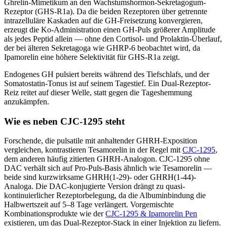
Ghrelin-Mimetikum an den Wachstumshormon-Sekretagogum-
Rezeptor (GHS-R1a). Da die beiden Rezeptoren über getrennte
intrazelluläre Kaskaden auf die GH-Freisetzung konvergieren,
erzeugt die Ko-Administration einen GH-Puls größerer Amplitude
als jedes Peptid allein — ohne den Cortisol- und Prolaktin-Überlauf,
der bei älteren Sekretagoga wie GHRP-6 beobachtet wird, da
Ipamorelin eine höhere Selektivität für GHS-R1a zeigt.
Endogenes GH pulsiert bereits während des Tiefschlafs, und der
Somatostatin-Tonus ist auf seinem Tagestief. Ein Dual-Rezeptor-
Reiz reitet auf dieser Welle, statt gegen die Tageshemmung
anzukämpfen.
Wie es neben CJC-1295 steht
Forschende, die pulsatile mit anhaltender GHRH-Exposition
vergleichen, kontrastieren Tesamorelin in der Regel mit
CJC-1295
,
dem anderen häufig zitierten GHRH-Analogon. CJC-1295 ohne
DAC verhält sich auf Pro-Puls-Basis ähnlich wie Tesamorelin —
beide sind kurzwirksame GHRH(1-29)- oder GHRH(1-44)-
Analoga. Die DAC-konjugierte Version drängt zu quasi-
kontinuierlicher Rezeptorbelegung, da die Albuminbindung die
Halbwertszeit auf 5–8 Tage verlängert. Vorgemischte
Kombinationsprodukte wie der
CJC-1295 & Ipamorelin Pen
existieren, um das Dual-Rezeptor-Stack in einer Injektion zu liefern.