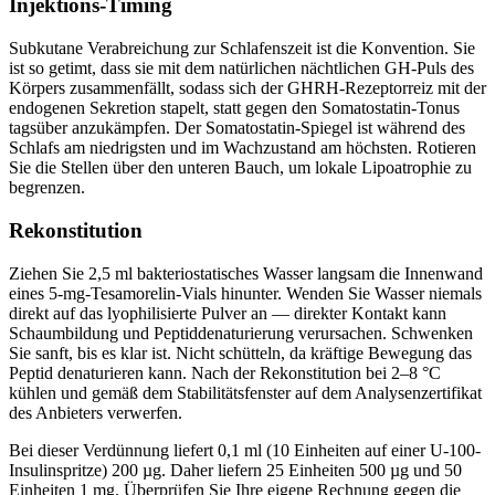
Injektions-Timing
Subkutane Verabreichung zur Schlafenszeit ist die Konvention. Sie
ist so getimt, dass sie mit dem natürlichen nächtlichen GH-Puls des
Körpers zusammenfällt, sodass sich der GHRH-Rezeptorreiz mit der
endogenen Sekretion stapelt, statt gegen den Somatostatin-Tonus
tagsüber anzukämpfen. Der Somatostatin-Spiegel ist während des
Schlafs am niedrigsten und im Wachzustand am höchsten. Rotieren
Sie die Stellen über den unteren Bauch, um lokale Lipoatrophie zu
begrenzen.
Rekonstitution
Ziehen Sie 2,5 ml bakteriostatisches Wasser langsam die Innenwand
eines 5-mg-Tesamorelin-Vials hinunter. Wenden Sie Wasser niemals
direkt auf das lyophilisierte Pulver an — direkter Kontakt kann
Schaumbildung und Peptiddenaturierung verursachen. Schwenken
Sie sanft, bis es klar ist. Nicht schütteln, da kräftige Bewegung das
Peptid denaturieren kann. Nach der Rekonstitution bei 2–8 °C
kühlen und gemäß dem Stabilitätsfenster auf dem Analysenzertifikat
des Anbieters verwerfen.
Bei dieser Verdünnung liefert 0,1 ml (10 Einheiten auf einer U-100-
Insulinspritze) 200 µg. Daher liefern 25 Einheiten 500 µg und 50
Einheiten 1 mg. Überprüfen Sie Ihre eigene Rechnung gegen die