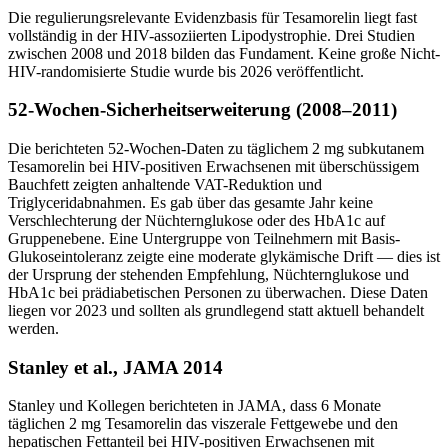
Die regulierungsrelevante Evidenzbasis für Tesamorelin liegt fast
vollständig in der HIV-assoziierten Lipodystrophie. Drei Studien
zwischen 2008 und 2018 bilden das Fundament. Keine große Nicht-
HIV-randomisierte Studie wurde bis 2026 veröffentlicht.
52-Wochen-Sicherheitserweiterung (2008–2011)
Die berichteten 52-Wochen-Daten zu täglichem 2 mg subkutanem
Tesamorelin bei HIV-positiven Erwachsenen mit überschüssigem
Bauchfett zeigten anhaltende VAT-Reduktion und
Triglyceridabnahmen. Es gab über das gesamte Jahr keine
Verschlechterung der Nüchternglukose oder des HbA1c auf
Gruppenebene. Eine Untergruppe von Teilnehmern mit Basis-
Glukoseintoleranz zeigte eine moderate glykämische Drift — dies ist
der Ursprung der stehenden Empfehlung, Nüchternglukose und
HbA1c bei prädiabetischen Personen zu überwachen. Diese Daten
liegen vor 2023 und sollten als grundlegend statt aktuell behandelt
werden.
Stanley et al., JAMA 2014
Stanley und Kollegen berichteten in JAMA, dass 6 Monate
täglichen 2 mg Tesamorelin das viszerale Fettgewebe und den
hepatischen Fettanteil bei HIV-positiven Erwachsenen mit