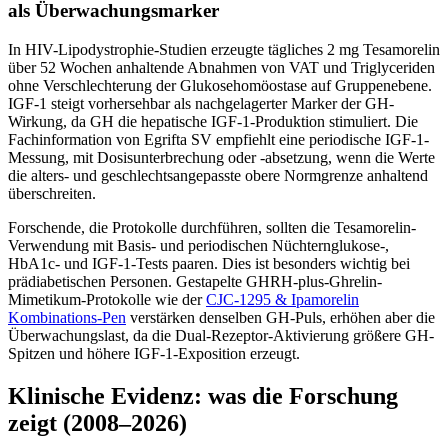
als Überwachungsmarker
In HIV-Lipodystrophie-Studien erzeugte tägliches 2 mg Tesamorelin
über 52 Wochen anhaltende Abnahmen von VAT und Triglyceriden
ohne Verschlechterung der Glukosehomöostase auf Gruppenebene.
IGF-1 steigt vorhersehbar als nachgelagerter Marker der GH-
Wirkung, da GH die hepatische IGF-1-Produktion stimuliert. Die
Fachinformation von Egrifta SV empfiehlt eine periodische IGF-1-
Messung, mit Dosisunterbrechung oder -absetzung, wenn die Werte
die alters- und geschlechtsangepasste obere Normgrenze anhaltend
überschreiten.
Forschende, die Protokolle durchführen, sollten die Tesamorelin-
Verwendung mit Basis- und periodischen Nüchternglukose-,
HbA1c- und IGF-1-Tests paaren. Dies ist besonders wichtig bei
prädiabetischen Personen. Gestapelte GHRH-plus-Ghrelin-
Mimetikum-Protokolle wie der
CJC-1295 & Ipamorelin
Kombinations-Pen
verstärken denselben GH-Puls, erhöhen aber die
Überwachungslast, da die Dual-Rezeptor-Aktivierung größere GH-
Spitzen und höhere IGF-1-Exposition erzeugt.
Klinische Evidenz: was die Forschung
zeigt (2008–2026)