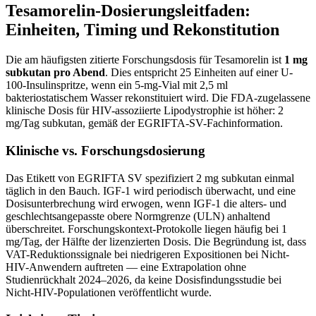
Tesamorelin-Dosierungsleitfaden:
Einheiten, Timing und Rekonstitution
Die am häufigsten zitierte Forschungsdosis für Tesamorelin ist
1 mg
subkutan pro Abend
. Dies entspricht 25 Einheiten auf einer U-
100-Insulinspritze, wenn ein 5-mg-Vial mit 2,5 ml
bakteriostatischem Wasser rekonstituiert wird. Die FDA-zugelassene
klinische Dosis für HIV-assoziierte Lipodystrophie ist höher: 2
mg/Tag subkutan, gemäß der EGRIFTA-SV-Fachinformation.
Klinische vs. Forschungsdosierung
Das Etikett von EGRIFTA SV spezifiziert 2 mg subkutan einmal
täglich in den Bauch. IGF-1 wird periodisch überwacht, und eine
Dosisunterbrechung wird erwogen, wenn IGF-1 die alters- und
geschlechtsangepasste obere Normgrenze (ULN) anhaltend
überschreitet. Forschungskontext-Protokolle liegen häufig bei 1
mg/Tag, der Hälfte der lizenzierten Dosis. Die Begründung ist, dass
VAT-Reduktionssignale bei niedrigeren Expositionen bei Nicht-
HIV-Anwendern auftreten — eine Extrapolation ohne
Studienrückhalt 2024–2026, da keine Dosisfindungsstudie bei
Nicht-HIV-Populationen veröffentlicht wurde.