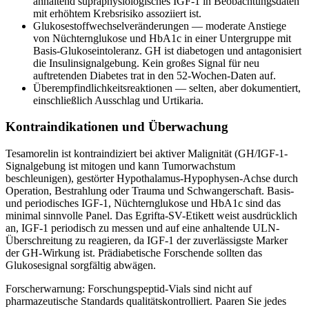
anhaltend supraphysiologisches IGF-1 in Beobachtungsdaten
mit erhöhtem Krebsrisiko assoziiert ist.
Glukosestoffwechselveränderungen — moderate Anstiege
von Nüchternglukose und HbA1c in einer Untergruppe mit
Basis-Glukoseintoleranz. GH ist diabetogen und antagonisiert
die Insulinsignalgebung. Kein großes Signal für neu
auftretenden Diabetes trat in den 52-Wochen-Daten auf.
Überempfindlichkeitsreaktionen — selten, aber dokumentiert,
einschließlich Ausschlag und Urtikaria.
Kontraindikationen und Überwachung
Tesamorelin ist kontraindiziert bei aktiver Malignität (GH/IGF-1-
Signalgebung ist mitogen und kann Tumorwachstum
beschleunigen), gestörter Hypothalamus-Hypophysen-Achse durch
Operation, Bestrahlung oder Trauma und Schwangerschaft. Basis-
und periodisches IGF-1, Nüchternglukose und HbA1c sind das
minimal sinnvolle Panel. Das Egrifta-SV-Etikett weist ausdrücklich
an, IGF-1 periodisch zu messen und auf eine anhaltende ULN-
Überschreitung zu reagieren, da IGF-1 der zuverlässigste Marker
der GH-Wirkung ist. Prädiabetische Forschende sollten das
Glukosesignal sorgfältig abwägen.
Forscherwarnung: Forschungspeptid-Vials sind nicht auf
pharmazeutische Standards qualitätskontrolliert. Paaren Sie jedes