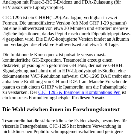
Analogon mit Phase-3-RCT-Evidenz und FDA-Zulassung (für
HIV-assoziierte Lipodystrophie).
CJC-1295 ist ein GHRH(1-29)-Analogon, verfügbar in zwei
Formen. Die unmodifizierte Version (oft Mod GRF 1-29 genannt)
hat eine Halbwertszeit von etwa 30 Minuten und erfordert mehrere
tägliche Injektionen, da das Peptid rasch durch Dipeptidylpeptidase-
4 gespalten wird. Die DAC-konjugierte Version bindet an Albumin
und verlängert die effektive Halbwertszeit auf etwa 5–8 Tage.
Die funktionelle Konsequenz ist pulsatile versus quasi-
kontinuierliche GH-Exposition. Tesamorelin erzeugt einen
diskreten, physiologisch geformten GH-Puls, der native GHRH-
Signalgebung nachahmt und in HIV-Lipodystrophie-Studien eine
dokumentierte VAT-Reduktion aufweist. CJC-1295 DAC treibt eine
anhaltende Erhöhung von GH und IGF-1 an. Manche Forschende
paaren es mit einem GHRP wie Ipamorelin, um die Pulsamplitude
zu verstärken. Der
CJC-1295 & Ipamorelin Kombinations-Pen
ist
ein konkretes Formulierungsbeispiel für diesen Ansatz.
Die Wahl zwischen ihnen im Forschungskontext
Tesamorelin hat die stärkere klinische Evidenzbasis, besonders für
viszerale Fettergebnisse. CJC-1295 hat breitere Verwendung in
nicht-klinischen Peptidforschungsgemeinschaften und geringere