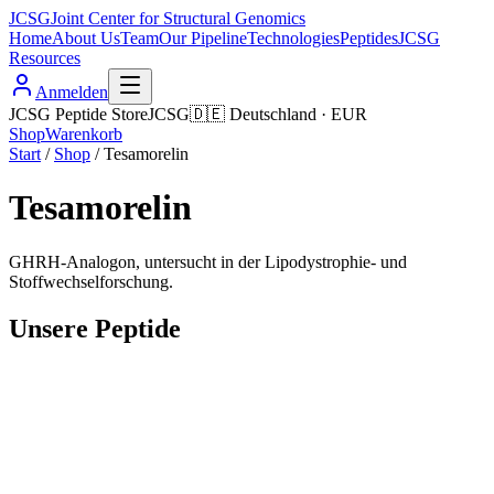
JCSG
Joint Center for Structural Genomics
Home
About Us
Team
Our Pipeline
Technologies
Peptides
JCSG
Resources
Anmelden
JCSG Peptide Store
JCSG
🇩🇪
Deutschland
·
EUR
Shop
Warenkorb
Start
/
Shop
/
Tesamorelin
Tesamorelin
GHRH-Analogon, untersucht in der Lipodystrophie- und
Stoffwechselforschung.
Unsere Peptide