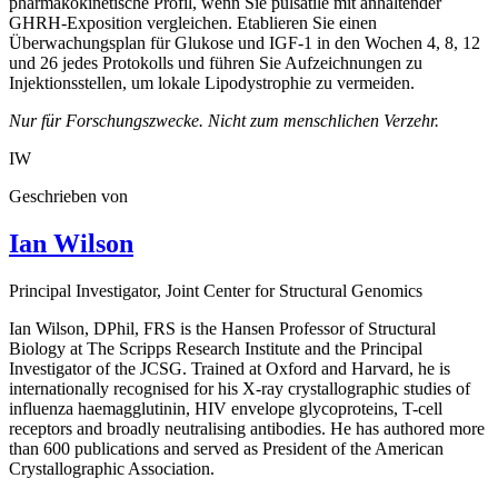
pharmakokinetische Profil, wenn Sie pulsatile mit anhaltender
GHRH-Exposition vergleichen. Etablieren Sie einen
Überwachungsplan für Glukose und IGF-1 in den Wochen 4, 8, 12
und 26 jedes Protokolls und führen Sie Aufzeichnungen zu
Injektionsstellen, um lokale Lipodystrophie zu vermeiden.
Nur für Forschungszwecke. Nicht zum menschlichen Verzehr.
IW
Geschrieben von
Ian Wilson
Principal Investigator
, Joint Center for Structural Genomics
Ian Wilson, DPhil, FRS is the Hansen Professor of Structural
Biology at The Scripps Research Institute and the Principal
Investigator of the JCSG. Trained at Oxford and Harvard, he is
internationally recognised for his X-ray crystallographic studies of
influenza haemagglutinin, HIV envelope glycoproteins, T-cell
receptors and broadly neutralising antibodies. He has authored more
than 600 publications and served as President of the American
Crystallographic Association.