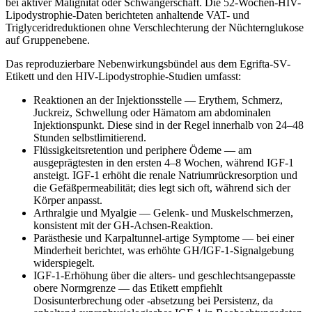
bei aktiver Malignität oder Schwangerschaft. Die 52-Wochen-HIV-
Lipodystrophie-Daten berichteten anhaltende VAT- und
Triglyceridreduktionen ohne Verschlechterung der Nüchternglukose
auf Gruppenebene.
Das reproduzierbare Nebenwirkungsbündel aus dem Egrifta-SV-
Etikett und den HIV-Lipodystrophie-Studien umfasst:
Reaktionen an der Injektionsstelle — Erythem, Schmerz,
Juckreiz, Schwellung oder Hämatom am abdominalen
Injektionspunkt. Diese sind in der Regel innerhalb von 24–48
Stunden selbstlimitierend.
Flüssigkeitsretention und periphere Ödeme — am
ausgeprägtesten in den ersten 4–8 Wochen, während IGF-1
ansteigt. IGF-1 erhöht die renale Natriumrückresorption und
die Gefäßpermeabilität; dies legt sich oft, während sich der
Körper anpasst.
Arthralgie und Myalgie — Gelenk- und Muskelschmerzen,
konsistent mit der GH-Achsen-Reaktion.
Parästhesie und Karpaltunnel-artige Symptome — bei einer
Minderheit berichtet, was erhöhte GH/IGF-1-Signalgebung
widerspiegelt.
IGF-1-Erhöhung über die alters- und geschlechtsangepasste
obere Normgrenze — das Etikett empfiehlt
Dosisunterbrechung oder -absetzung bei Persistenz, da