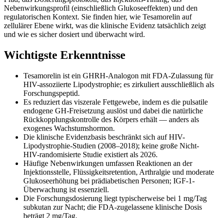
Nebenwirkungsprofil (einschließlich Glukoseeffekten) und den
regulatorischen Kontext. Sie finden hier, wie Tesamorelin auf
zellulärer Ebene wirkt, was die klinische Evidenz tatsächlich zeigt
und wie es sicher dosiert und überwacht wird.
Wichtigste Erkenntnisse
Tesamorelin ist ein GHRH-Analogon mit FDA-Zulassung für
HIV-assoziierte Lipodystrophie; es zirkuliert ausschließlich als
Forschungspeptid.
Es reduziert das viszerale Fettgewebe, indem es die pulsatile
endogene GH-Freisetzung auslöst und dabei die natürliche
Rückkopplungskontrolle des Körpers erhält — anders als
exogenes Wachstumshormon.
Die klinische Evidenzbasis beschränkt sich auf HIV-
Lipodystrophie-Studien (2008–2018); keine große Nicht-
HIV-randomisierte Studie existiert als 2026.
Häufige Nebenwirkungen umfassen Reaktionen an der
Injektionsstelle, Flüssigkeitsretention, Arthralgie und moderate
Glukoseerhöhung bei prädiabetischen Personen; IGF-1-
Überwachung ist essenziell.
Die Forschungsdosierung liegt typischerweise bei 1 mg/Tag
subkutan zur Nacht; die FDA-zugelassene klinische Dosis
beträgt 2 mg/Tag.