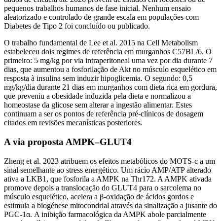
pequenos trabalhos humanos de fase inicial. Nenhum ensaio
aleatorizado e controlado de grande escala em populações com
Diabetes de Tipo 2 foi concluído ou publicado.
O trabalho fundamental de Lee et al. 2015 na Cell Metabolism
estabeleceu dois regimes de referência em murganhos C57BL/6. O
primeiro: 5 mg/kg por via intraperitoneal uma vez por dia durante 7
dias, que aumentou a fosforilação de Akt no músculo esquelético em
resposta à insulina sem induzir hipoglicemia. O segundo: 0,5
mg/kg/dia durante 21 dias em murganhos com dieta rica em gordura,
que preveniu a obesidade induzida pela dieta e normalizou a
homeostase da glicose sem alterar a ingestão alimentar. Estes
continuam a ser os pontos de referência pré-clínicos de dosagem
citados em revisões mecanísticas posteriores.
A via proposta AMPK–GLUT4
Zheng et al. 2023 atribuem os efeitos metabólicos do MOTS-c a um
sinal semelhante ao stress energético. Um rácio AMP/ATP alterado
ativa a LKB1, que fosforila a AMPK na Thr172. A AMPK ativada
promove depois a translocação do GLUT4 para o sarcolema no
músculo esquelético, acelera a β-oxidação de ácidos gordos e
estimula a biogénese mitocondrial através da sinalização a jusante do
PGC-1α. A inibição farmacológica da AMPK abole parcialmente