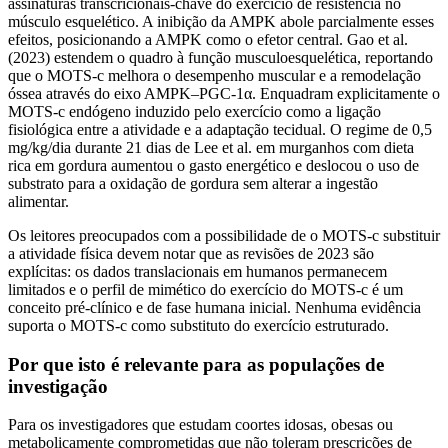
assinaturas transcricionais-chave do exercício de resistência no
músculo esquelético. A inibição da AMPK abole parcialmente esses
efeitos, posicionando a AMPK como o efetor central. Gao et al.
(2023) estendem o quadro à função musculoesquelética, reportando
que o MOTS-c melhora o desempenho muscular e a remodelação
óssea através do eixo AMPK–PGC-1α. Enquadram explicitamente o
MOTS-c endógeno induzido pelo exercício como a ligação
fisiológica entre a atividade e a adaptação tecidual. O regime de 0,5
mg/kg/dia durante 21 dias de Lee et al. em murganhos com dieta
rica em gordura aumentou o gasto energético e deslocou o uso de
substrato para a oxidação de gordura sem alterar a ingestão
alimentar.
Os leitores preocupados com a possibilidade de o MOTS-c substituir
a atividade física devem notar que as revisões de 2023 são
explícitas: os dados translacionais em humanos permanecem
limitados e o perfil de mimético do exercício do MOTS-c é um
conceito pré-clínico e de fase humana inicial. Nenhuma evidência
suporta o MOTS-c como substituto do exercício estruturado.
Por que isto é relevante para as populações de
investigação
Para os investigadores que estudam coortes idosas, obesas ou
metabolicamente comprometidas que não toleram prescrições de