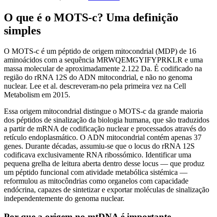
O que é o MOTS-c? Uma definição
simples
O MOTS-c é um péptido de origem mitocondrial (MDP) de 16
aminoácidos com a sequência MRWQEMGYIFYPRKLR e uma
massa molecular de aproximadamente 2.122 Da. É codificado na
região do rRNA 12S do ADN mitocondrial, e não no genoma
nuclear. Lee et al. descreveram-no pela primeira vez na Cell
Metabolism em 2015.
Essa origem mitocondrial distingue o MOTS-c da grande maioria
dos péptidos de sinalização da biologia humana, que são traduzidos
a partir de mRNA de codificação nuclear e processados através do
retículo endoplasmático. O ADN mitocondrial contém apenas 37
genes. Durante décadas, assumiu-se que o locus do rRNA 12S
codificava exclusivamente RNA ribossómico. Identificar uma
pequena grelha de leitura aberta dentro desse locus — que produz
um péptido funcional com atividade metabólica sistémica —
reformulou as mitocôndrias como organelos com capacidade
endócrina, capazes de sintetizar e exportar moléculas de sinalização
independentemente do genoma nuclear.
Por que a origem no mtDNA é importante