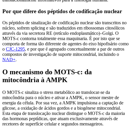
Por que difere dos péptidos de codificação nuclear
Os péptidos de sinalização de codificação nuclear são transcritos no
núcleo, sofrem splicing e são traduzidos em ribossomas citosólicos
através da via secretora RE (retículo endoplasmático)–Golgi. O
MOTS-c contorna totalmente essa maquinaria. É por isto que se
comporta de forma tão diferente de agentes do eixo hipofisário como
o
CJC-1295
, e por que é agrupado concetualmente a par de outros
compostos de investigação de suporte mitocondrial, incluindo o
NAD+
.
O mecanismo do MOTS-c: da
mitocôndria à AMPK
O MOTS-c sinaliza o stress metabólico ao translocar-se da
mitocôndria para o núcleo e ativar a AMPK, o sensor mestre de
energia da célula. Por sua vez, a AMPK impulsiona a captação de
glicose, a oxidação de ácidos gordos e a biogénese mitocondrial.
Esta etapa de translocação nuclear distingue o MOTS-c da maioria
das hormonas peptídicas, que atuam exclusivamente através de
recetores de superfície celular e segundos mensageiros.