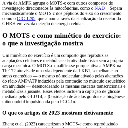
A via da AMPK agrupa o MOTS-c com outros compostos de
investigação direcionados às mitocôndrias, como o
NAD+
. Separa
mecanisticamente o MOTS-c dos péptidos do eixo do crescimento,
como o
CJC-1295
, que atuam através da sinalização do recetor da
GHRH em vez da deteção de energia celular.
O MOTS-c como mimético do exercício:
o que a investigação mostra
Um mimético do exercício é um composto que reproduz as
adaptações celulares e metabólicas da atividade física sem a própria
carga mecânica. O MOTS-c qualifica-se porque ativa a AMPK na
Thr172 através de uma via dependente da LKB1, semelhante ao
stress energético — o mesmo nó molecular ativado pelas alterações
do rácio AMP/ATP induzidas pela contração no músculo esquelético
em atividade — desencadeando as mesmas cascatas transcricionais e
metabólicas a jusante. Esses efeitos incluem a captação de glicose
mediada pelo GLUT4, a β-oxidação de ácidos gordos e a biogénese
mitocondrial impulsionada pelo PGC-1α.
O que os artigos de 2023 mostram efetivamente
Zheng et al. (2023) caracterizam o MOTS-c como reproduzindo