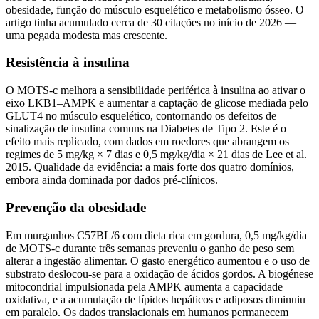
obesidade, função do músculo esquelético e metabolismo ósseo. O
artigo tinha acumulado cerca de 30 citações no início de 2026 —
uma pegada modesta mas crescente.
Resistência à insulina
O MOTS-c melhora a sensibilidade periférica à insulina ao ativar o
eixo LKB1–AMPK e aumentar a captação de glicose mediada pelo
GLUT4 no músculo esquelético, contornando os defeitos de
sinalização de insulina comuns na Diabetes de Tipo 2. Este é o
efeito mais replicado, com dados em roedores que abrangem os
regimes de 5 mg/kg × 7 dias e 0,5 mg/kg/dia × 21 dias de Lee et al.
2015. Qualidade da evidência: a mais forte dos quatro domínios,
embora ainda dominada por dados pré-clínicos.
Prevenção da obesidade
Em murganhos C57BL/6 com dieta rica em gordura, 0,5 mg/kg/dia
de MOTS-c durante três semanas preveniu o ganho de peso sem
alterar a ingestão alimentar. O gasto energético aumentou e o uso de
substrato deslocou-se para a oxidação de ácidos gordos. A biogénese
mitocondrial impulsionada pela AMPK aumenta a capacidade
oxidativa, e a acumulação de lípidos hepáticos e adiposos diminuiu
em paralelo. Os dados translacionais em humanos permanecem