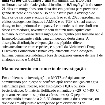
uma vez por dia durante 7 dias
em animais C57BL/6 para
melhorar a sensibilidade global à insulina, e
0,5 mg/kg/dia durante
21 dias
em murganhos com dieta rica em gordura para prevenir o
ganho de peso e deslocar o uso de substrato para a oxidação de
hidratos de carbono e ácidos gordos. Gao et al. 2023 reproduziram
efeitos osteogénicos ligados à AMPK e ao TGF-β/Smad usando
dosagem intraperitoneal comparável em modelos de metabolismo
ósseo em roedores, novamente sem traduzir num equivalente
humano. A conversão direta mg/kg de murganho para humano não é
farmacologicamente válida para um péptido desta classe. A
absorção, distribuição e depuração dos péptidos diferem
substancialmente entre espécies, e o perfil da Alzheimer's Drug
Discovery Foundation assinala explicitamente que a dosagem
humana permanece indefinida fora de pequenos ensaios de fase 1 de
análogos como o CB4211.
Manuseamento em contexto de investigação
Em ambientes de investigação, o MOTS-c é tipicamente
administrado por injeção subcutânea após reconstituição em água
esterilizada para injeção, soro fisiológico a 0,9% ou soro
bacteriostático. O material liofilizado é mantido a −20 °C (−80 °C
para armazenamento superior a vários meses). O péptido
reconstituído é mantido a 2–8 °C durante uma a duas semanas, ou
dividido em alíquotas e recongelado para evitar ciclos de