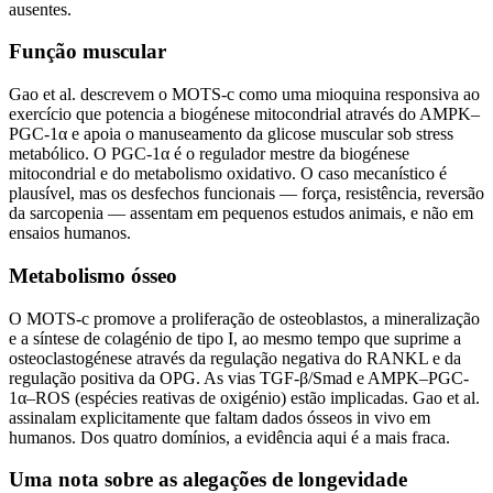
ausentes.
Função muscular
Gao et al. descrevem o MOTS-c como uma mioquina responsiva ao
exercício que potencia a biogénese mitocondrial através do AMPK–
PGC-1α e apoia o manuseamento da glicose muscular sob stress
metabólico. O PGC-1α é o regulador mestre da biogénese
mitocondrial e do metabolismo oxidativo. O caso mecanístico é
plausível, mas os desfechos funcionais — força, resistência, reversão
da sarcopenia — assentam em pequenos estudos animais, e não em
ensaios humanos.
Metabolismo ósseo
O MOTS-c promove a proliferação de osteoblastos, a mineralização
e a síntese de colagénio de tipo I, ao mesmo tempo que suprime a
osteoclastogénese através da regulação negativa do RANKL e da
regulação positiva da OPG. As vias TGF-β/Smad e AMPK–PGC-
1α–ROS (espécies reativas de oxigénio) estão implicadas. Gao et al.
assinalam explicitamente que faltam dados ósseos in vivo em
humanos. Dos quatro domínios, a evidência aqui é a mais fraca.
Uma nota sobre as alegações de longevidade