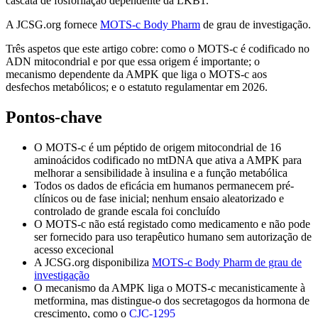
cascata de fosforilação dependente da LKB1.
A JCSG.org fornece
MOTS-c Body Pharm
de grau de investigação.
Três aspetos que este artigo cobre: como o MOTS-c é codificado no
ADN mitocondrial e por que essa origem é importante; o
mecanismo dependente da AMPK que liga o MOTS-c aos
desfechos metabólicos; e o estatuto regulamentar em 2026.
Pontos-chave
O MOTS-c é um péptido de origem mitocondrial de 16
aminoácidos codificado no mtDNA que ativa a AMPK para
melhorar a sensibilidade à insulina e a função metabólica
Todos os dados de eficácia em humanos permanecem pré-
clínicos ou de fase inicial; nenhum ensaio aleatorizado e
controlado de grande escala foi concluído
O MOTS-c não está registado como medicamento e não pode
ser fornecido para uso terapêutico humano sem autorização de
acesso excecional
A JCSG.org disponibiliza
MOTS-c Body Pharm de grau de
investigação
O mecanismo da AMPK liga o MOTS-c mecanisticamente à
metformina, mas distingue-o dos secretagogos da hormona de
crescimento, como o
CJC-1295