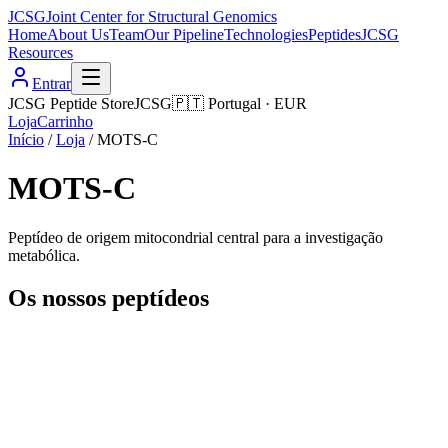
JCSG
Joint Center for Structural Genomics
Home
About Us
Team
Our Pipeline
Technologies
Peptides
JCSG
Resources
Entrar
JCSG Peptide Store
JCSG
🇵🇹
Portugal
·
EUR
Loja
Carrinho
Início
/
Loja
/
MOTS-C
MOTS-C
Peptídeo de origem mitocondrial central para a investigação
metabólica.
Os nossos peptídeos