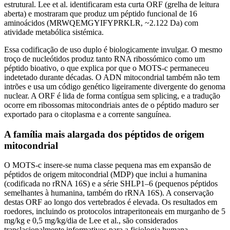
estrutural. Lee et al. identificaram esta curta ORF (grelha de leitura
aberta) e mostraram que produz um péptido funcional de 16
aminoácidos (MRWQEMGYIFYPRKLR, ~2.122 Da) com
atividade metabólica sistémica.
Essa codificação de uso duplo é biologicamente invulgar. O mesmo
troço de nucleótidos produz tanto RNA ribossómico como um
péptido bioativo, o que explica por que o MOTS-c permaneceu
indetetado durante décadas. O ADN mitocondrial também não tem
intrões e usa um código genético ligeiramente divergente do genoma
nuclear. A ORF é lida de forma contígua sem splicing, e a tradução
ocorre em ribossomas mitocondriais antes de o péptido maduro ser
exportado para o citoplasma e a corrente sanguínea.
A família mais alargada dos péptidos de origem
mitocondrial
O MOTS-c insere-se numa classe pequena mas em expansão de
péptidos de origem mitocondrial (MDP) que inclui a humanina
(codificada no rRNA 16S) e a série SHLP1–6 (pequenos péptidos
semelhantes à humanina, também do rRNA 16S). A conservação
destas ORF ao longo dos vertebrados é elevada. Os resultados em
roedores, incluindo os protocolos intraperitoneais em murganho de 5
mg/kg e 0,5 mg/kg/dia de Lee et al., são considerados
translacionalmente informativos para a fisiologia humana.