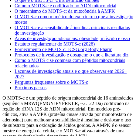
O que é o MOTS-c? Uma definição simples
Como o MOTS-c é codificado no ADN mitocondrial
O mecanismo do MOTS-c: da mitocôndria à AMPK
O MOTS-c como mimético do exercício: o que a investigação
mostra
O MOTS-c e a sensibilidade à insulina: principais resultados
de investigação
Áreas de investigação adicionais: obesidade, músculo e osso
Estatuto regulamentar do MOTS-c (2026)
Fornecimento de MOTS-c: JCSG.org Body Pharm
Protocolos de investigação e dosagem: o que a literatura diz
Como o MOTS-c se compara com péptidos mitocondriais
relacionados
Lacunas de investigação atuais e o que observar em 2026–
2027
Perguntas frequentes sobre o MOTS-c
Próximos passos
O MOTS-c é um péptido de origem mitocondrial de 16 aminoácidos
(sequência MRWQEMGYIFYPRKLR, ~2.122 Da) codificado na
região do rRNA 12S do ADN mitocondrial. Em modelos pré-
clínicos, ativa a AMPK (proteína cinase ativada por monofosfato de
adenosina) para melhorar a sensibilidade à insulina e deslocar o uso
de substrato para a oxidação de ácidos gordos. A AMPK é o sensor
mestre de energia da célula, e o MOTS-c ativa-a através de uma