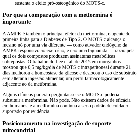
sustenta o efeito pró-osteogénico do MOTS-c.
Por que a comparação com a metformina é
importante
A AMPK é também o principal efetor da metformina, o agente de
primeira linha para a Diabetes de Tipo 2. O MOTS-c alcança o
mesmo nó por uma via diferente — como ativador endógeno da
AMPK responsivo ao exercício, e não uma biguanida — razão pela
qual os dois compostos produzem assinaturas metabólicas
sobrepostas. O trabalho de Lee et al. de 2015 em murganhos
mostrou que 0,5 mg/kg/dia de MOTS-c intraperitoneal durante 21
dias melhorou a homeostase da glicose e deslocou o uso de substrato
sem alterar a ingestão alimentar, um perfil farmacologicamente
adjacente ao da metformina.
Alguns clínicos poderão perguntar-se se o MOTS-c poderia
substituir a metformina. Não pode. Não existem dados de eficácia
em humanos, e a metformina continua a ser o padrão de cuidado
suportado por evidência.
Posicionamento na investigação de suporte
mitocondrial