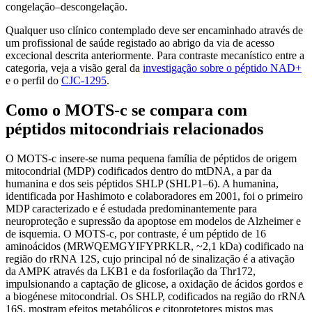
congelação–descongelação.
Qualquer uso clínico contemplado deve ser encaminhado através de
um profissional de saúde registado ao abrigo da via de acesso
excecional descrita anteriormente. Para contraste mecanístico entre a
categoria, veja a visão geral da
investigação sobre o péptido NAD+
e o perfil do
CJC-1295
.
Como o MOTS-c se compara com
péptidos mitocondriais relacionados
O MOTS-c insere-se numa pequena família de péptidos de origem
mitocondrial (MDP) codificados dentro do mtDNA, a par da
humanina e dos seis péptidos SHLP (SHLP1–6). A humanina,
identificada por Hashimoto e colaboradores em 2001, foi o primeiro
MDP caracterizado e é estudada predominantemente para
neuroproteção e supressão da apoptose em modelos de Alzheimer e
de isquemia. O MOTS-c, por contraste, é um péptido de 16
aminoácidos (MRWQEMGYIFYPRKLR, ~2,1 kDa) codificado na
região do rRNA 12S, cujo principal nó de sinalização é a ativação
da AMPK através da LKB1 e da fosforilação da Thr172,
impulsionando a captação de glicose, a oxidação de ácidos gordos e
a biogénese mitocondrial. Os SHLP, codificados na região do rRNA
16S, mostram efeitos metabólicos e citoprotetores mistos mas