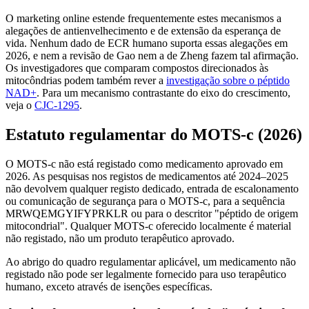
O marketing online estende frequentemente estes mecanismos a
alegações de antienvelhecimento e de extensão da esperança de
vida. Nenhum dado de ECR humano suporta essas alegações em
2026, e nem a revisão de Gao nem a de Zheng fazem tal afirmação.
Os investigadores que comparam compostos direcionados às
mitocôndrias podem também rever a
investigação sobre o péptido
NAD+
. Para um mecanismo contrastante do eixo do crescimento,
veja o
CJC-1295
.
Estatuto regulamentar do MOTS-c (2026)
O MOTS-c não está registado como medicamento aprovado em
2026. As pesquisas nos registos de medicamentos até 2024–2025
não devolvem qualquer registo dedicado, entrada de escalonamento
ou comunicação de segurança para o MOTS-c, para a sequência
MRWQEMGYIFYPRKLR ou para o descritor "péptido de origem
mitocondrial". Qualquer MOTS-c oferecido localmente é material
não registado, não um produto terapêutico aprovado.
Ao abrigo do quadro regulamentar aplicável, um medicamento não
registado não pode ser legalmente fornecido para uso terapêutico
humano, exceto através de isenções específicas.