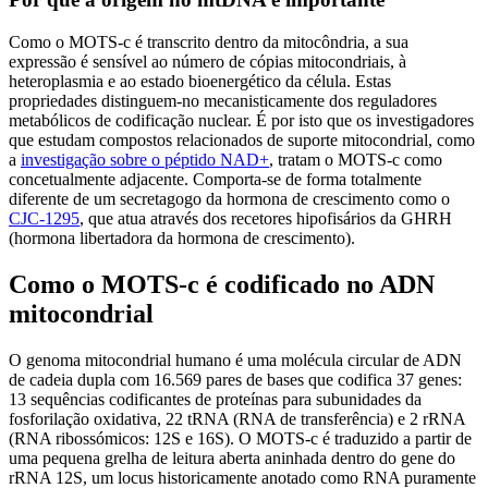
Como o MOTS-c é transcrito dentro da mitocôndria, a sua
expressão é sensível ao número de cópias mitocondriais, à
heteroplasmia e ao estado bioenergético da célula. Estas
propriedades distinguem-no mecanisticamente dos reguladores
metabólicos de codificação nuclear. É por isto que os investigadores
que estudam compostos relacionados de suporte mitocondrial, como
a
investigação sobre o péptido NAD+
, tratam o MOTS-c como
concetualmente adjacente. Comporta-se de forma totalmente
diferente de um secretagogo da hormona de crescimento como o
CJC-1295
, que atua através dos recetores hipofisários da GHRH
(hormona libertadora da hormona de crescimento).
Como o MOTS-c é codificado no ADN
mitocondrial
O genoma mitocondrial humano é uma molécula circular de ADN
de cadeia dupla com 16.569 pares de bases que codifica 37 genes:
13 sequências codificantes de proteínas para subunidades da
fosforilação oxidativa, 22 tRNA (RNA de transferência) e 2 rRNA
(RNA ribossómicos: 12S e 16S). O MOTS-c é traduzido a partir de
uma pequena grelha de leitura aberta aninhada dentro do gene do
rRNA 12S, um locus historicamente anotado como RNA puramente