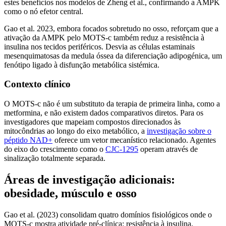
estes benefícios nos modelos de Zheng et al., confirmando a AMPK
como o nó efetor central.
Gao et al. 2023, embora focados sobretudo no osso, reforçam que a
ativação da AMPK pelo MOTS-c também reduz a resistência à
insulina nos tecidos periféricos. Desvia as células estaminais
mesenquimatosas da medula óssea da diferenciação adipogénica, um
fenótipo ligado à disfunção metabólica sistémica.
Contexto clínico
O MOTS-c não é um substituto da terapia de primeira linha, como a
metformina, e não existem dados comparativos diretos. Para os
investigadores que mapeiam compostos direcionados às
mitocôndrias ao longo do eixo metabólico, a
investigação sobre o
péptido NAD+
oferece um vetor mecanístico relacionado. Agentes
do eixo do crescimento como o
CJC-1295
operam através de
sinalização totalmente separada.
Áreas de investigação adicionais:
obesidade, músculo e osso
Gao et al. (2023) consolidam quatro domínios fisiológicos onde o
MOTS-c mostra atividade pré-clínica: resistência à insulina,