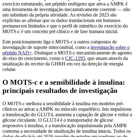
exercício estruturado, um péptido endógeno que ativa a AMPK é
uma ferramenta de investigação mecanisticamente coerente — não
um substituto da própria atividade. As revisões de 2023 são
explícitas ao afirmar que os dados translacionais em humanos
permanecem limitados e que o perfil de mimético do exercício do
MOTS-c é um conceito pré-clínico e de fase humana inicial.
Este posicionamento liga o MOTS-c a outros compostos de
investigação de suporte mitocondrial, como a
investigação sobre o
péptido NAD+
. Distingue o MOTS-c mecanisticamente de agentes
do eixo do crescimento, como o
CJC-1295
, que atuam através da
sinalização do recetor da GHRH em vez da deteção de energia
celular.
O MOTS-c e a sensibilidade à insulina:
principais resultados de investigação
O MOTS-c melhora a sensibilidade à insulina em modelos pré-
clínicos ao ativar a AMPK no músculo esquelético. Isto impulsiona
a translocação do GLUT4, aumenta a captação de glicose e reduz a
glicose circulante. O GLUT4 é o transportador de glicose
responsivo à insulina, e a translocação impulsionada pela AMPK
contorna a necessidade de sinalização de insulina intacta. Todos os
dados de eficácia até 2026 provêm de estudos em roedores ou de