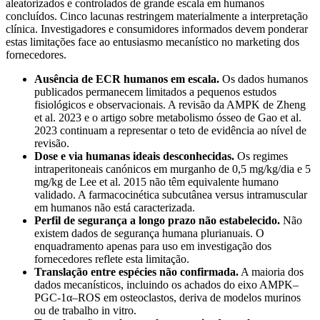
aleatorizados e controlados de grande escala em humanos
concluídos. Cinco lacunas restringem materialmente a interpretação
clínica. Investigadores e consumidores informados devem ponderar
estas limitações face ao entusiasmo mecanístico no marketing dos
fornecedores.
Ausência de ECR humanos em escala.
Os dados humanos
publicados permanecem limitados a pequenos estudos
fisiológicos e observacionais. A revisão da AMPK de Zheng
et al. 2023 e o artigo sobre metabolismo ósseo de Gao et al.
2023 continuam a representar o teto de evidência ao nível de
revisão.
Dose e via humanas ideais desconhecidas.
Os regimes
intraperitoneais canónicos em murganho de 0,5 mg/kg/dia e 5
mg/kg de Lee et al. 2015 não têm equivalente humano
validado. A farmacocinética subcutânea versus intramuscular
em humanos não está caracterizada.
Perfil de segurança a longo prazo não estabelecido.
Não
existem dados de segurança humana plurianuais. O
enquadramento apenas para uso em investigação dos
fornecedores reflete esta limitação.
Translação entre espécies não confirmada.
A maioria dos
dados mecanísticos, incluindo os achados do eixo AMPK–
PGC-1α–ROS em osteoclastos, deriva de modelos murinos
ou de trabalho in vitro.