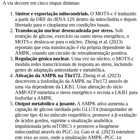
A via decorre em cinco etapas distintas:
Síntese e exportação mitocondriais.
O MOTS-c é traduzido
a partir da ORF do rRNA 12S dentro da mitocôndria e depois
libertado para o citoplasma em condições basais.
Translocação nuclear desencadeada por stress.
Sob
restrição de glicose, exercício ou outro stress energético, o
MOTS-c desloca-se para o núcleo. Zheng et al. (2023)
reportam que esta translocação é ela própria dependente da
AMPK, criando um circuito de retroalimentação positiva.
Regulação génica nuclear.
Uma vez no núcleo, o MOTS-c
modula redes transcricionais de resposta ao stress, incluindo
genes de adaptação antioxidante e metabólica.
Ativação da AMPK na Thr172.
Zheng et al. (2023)
descrevem a fosforilação da AMPK na Thr172 através de
uma via dependente da LKB1. Uma alteração do rácio
AMP/ATP mimetiza o stress energético e recruta a LKB1 para
fosforilar a AMPK.
Output metabólico a jusante.
A AMPK ativa aumenta a
captação de glicose mediada pelo GLUT4 (transportador de
glicose tipo 4) no músculo esquelético, promove a β-oxidação
de ácidos gordos, suprime a sinalização anabólica
impulsionada pelo mTORC1 e promove a biogénese
mitocondrial através do PGC-1α. Gao et al. (2023) estendem
este eixo ao osso, onde a sinalização AMPK–PGC-1α