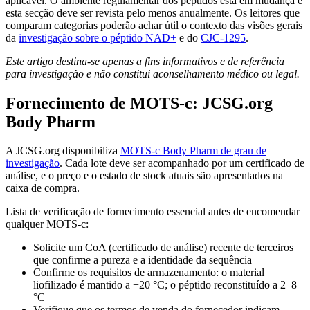
aplicável. O ambiente regulamentar dos péptidos está em mudança e
esta secção deve ser revista pelo menos anualmente. Os leitores que
comparam categorias poderão achar útil o contexto das visões gerais
da
investigação sobre o péptido NAD+
e do
CJC-1295
.
Este artigo destina-se apenas a fins informativos e de referência
para investigação e não constitui aconselhamento médico ou legal.
Fornecimento de MOTS-c: JCSG.org
Body Pharm
A JCSG.org disponibiliza
MOTS-c Body Pharm de grau de
investigação
. Cada lote deve ser acompanhado por um certificado de
análise, e o preço e o estado de stock atuais são apresentados na
caixa de compra.
Lista de verificação de fornecimento essencial antes de encomendar
qualquer MOTS-c:
Solicite um CoA (certificado de análise) recente de terceiros
que confirme a pureza e a identidade da sequência
Confirme os requisitos de armazenamento: o material
liofilizado é mantido a −20 °C; o péptido reconstituído a 2–8
°C
Verifique que os termos de venda do fornecedor indicam