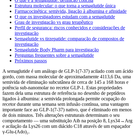
O que é a semaglutide: definição concisa
Estrutura molecular: o que torna a semaglutide única
Farmacocinética: semivida, ligação à albumina e afinidade
O que os investigadores estudam com a semaglutide
Grau de investigação vs grau terapêutico
Perfil de segurança: riscos conhecidos e considerações de
investigação
Semaglutide vs tirzepatide: comparação de compostos de
investigação
Semaglutide Body Pharm para investigação
Perguntas frequentes sobre a semaglutide
Próximos passos
A semaglutide é um análogo de GLP-1(7-37) acilado com um ácido
gordo, com massa molecular de aproximadamente 4113,6 Da, uma
semivida de eliminação subcutânea de cerca de 145 a 168 horas e
potência sub-nanomolar no recetor GLP-1. Estas propriedades
fazem dela uma estrutura de referência no desenho de peptídeos
ligados à albumina: a semivida prolongada permite ocupação do
recetor durante uma semana sem infusão contínua, uma vantagem
importante face ao GLP-1(7-37) nativo, que é eliminado em menos
de dois minutos. Três alterações estruturais determinam o seu
comportamento — uma substituição Aib na posição 8, Lys34→Arg
e acilação da Lys26 com um diácido C18 através de um espaçador
γ-Glu-(Ado)₂.