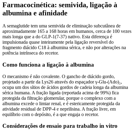
Farmacocinética: semivida, ligação à
albumina e afinidade
A semaglutide tem uma semivida de eliminação subcutânea de
aproximadamente 165 a 168 horas em humanos, cerca de 100 vezes
mais longa que a do GLP-1(7-37) nativo. Esta diferença é
impulsionada quase inteiramente pela ligação reversível do
fragmento diácido C18 à albumina sérica, e não por alterações na
potência intrínseca do recetor.
Como funciona a ligação à albumina
O mecanismo é não covalente. O gancho de diácido gordo,
projetado a partir da Lys26 através do espaçador γ-Glu-(Ado)₂,
ocupa um dos sítios de ácidos gordos de cadeia longa da albumina
sérica humana. A fração ligada (reportada acima de 99%) fica
protegida da filtração glomerular, porque o complexo com a
albumina excede o limiar renal, e é estericamente protegida da
atividade residual de DPP-4 e neprilisina. A fração livre, em
equilíbrio com o depósito, é a que engaja o recetor.
Considerações de ensaio para trabalho in vitro