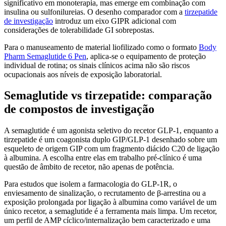
significativo em monoterapia, mas emerge em combinação com
insulina ou sulfonilureias. O desenho comparador com a
tirzepatide
de investigação
introduz um eixo GIPR adicional com
considerações de tolerabilidade GI sobrepostas.
Para o manuseamento de material liofilizado como o formato
Body
Pharm Semaglutide 6 Pen
, aplica-se o equipamento de proteção
individual de rotina; os sinais clínicos acima não são riscos
ocupacionais aos níveis de exposição laboratorial.
Semaglutide vs tirzepatide: comparação
de compostos de investigação
A semaglutide é um agonista seletivo do recetor GLP-1, enquanto a
tirzepatide é um coagonista duplo GIP/GLP-1 desenhado sobre um
esqueleto de origem GIP com um fragmento diácido C20 de ligação
à albumina. A escolha entre elas em trabalho pré-clínico é uma
questão de âmbito de recetor, não apenas de potência.
Para estudos que isolem a farmacologia do GLP-1R, o
enviesamento de sinalização, o recrutamento de β-arrestina ou a
exposição prolongada por ligação à albumina como variável de um
único recetor, a semaglutide é a ferramenta mais limpa. Um recetor,
um perfil de AMP cíclico/internalização bem caracterizado e uma