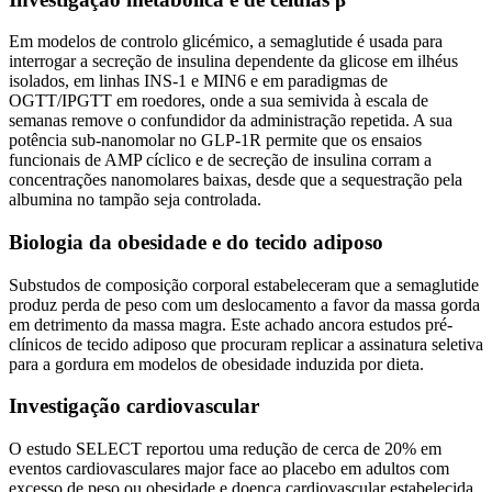
Em modelos de controlo glicémico, a semaglutide é usada para
interrogar a secreção de insulina dependente da glicose em ilhéus
isolados, em linhas INS-1 e MIN6 e em paradigmas de
OGTT/IPGTT em roedores, onde a sua semivida à escala de
semanas remove o confundidor da administração repetida. A sua
potência sub-nanomolar no GLP-1R permite que os ensaios
funcionais de AMP cíclico e de secreção de insulina corram a
concentrações nanomolares baixas, desde que a sequestração pela
albumina no tampão seja controlada.
Biologia da obesidade e do tecido adiposo
Substudos de composição corporal estabeleceram que a semaglutide
produz perda de peso com um deslocamento a favor da massa gorda
em detrimento da massa magra. Este achado ancora estudos pré-
clínicos de tecido adiposo que procuram replicar a assinatura seletiva
para a gordura em modelos de obesidade induzida por dieta.
Investigação cardiovascular
O estudo SELECT reportou uma redução de cerca de 20% em
eventos cardiovasculares major face ao placebo em adultos com
excesso de peso ou obesidade e doença cardiovascular estabelecida