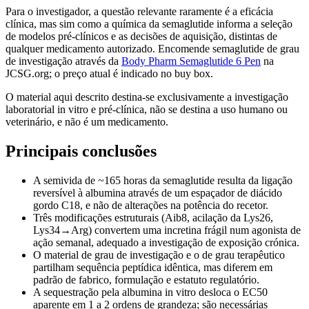
Para o investigador, a questão relevante raramente é a eficácia
clínica, mas sim como a química da semaglutide informa a seleção
de modelos pré-clínicos e as decisões de aquisição, distintas de
qualquer medicamento autorizado. Encomende semaglutide de grau
de investigação através da
Body Pharm Semaglutide 6 Pen
na
JCSG.org; o preço atual é indicado no buy box.
O material aqui descrito destina-se exclusivamente a investigação
laboratorial in vitro e pré-clínica, não se destina a uso humano ou
veterinário, e não é um medicamento.
Principais conclusões
A semivida de ~165 horas da semaglutide resulta da ligação
reversível à albumina através de um espaçador de diácido
gordo C18, e não de alterações na potência do recetor.
Três modificações estruturais (Aib8, acilação da Lys26,
Lys34→Arg) convertem uma incretina frágil num agonista de
ação semanal, adequado a investigação de exposição crónica.
O material de grau de investigação e o de grau terapêutico
partilham sequência peptídica idêntica, mas diferem em
padrão de fabrico, formulação e estatuto regulatório.
A sequestração pela albumina in vitro desloca o EC50
aparente em 1 a 2 ordens de grandeza; são necessárias