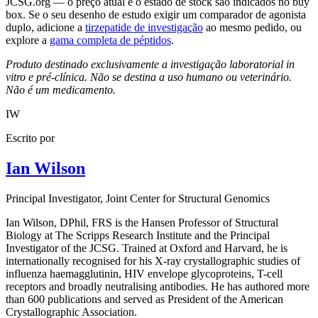
JCSG.org — o preço atual e o estado de stock são indicados no buy
box. Se o seu desenho de estudo exigir um comparador de agonista
duplo, adicione a
tirzepatide de investigação
ao mesmo pedido, ou
explore a
gama completa de péptidos
.
Produto destinado exclusivamente a investigação laboratorial in
vitro e pré-clínica. Não se destina a uso humano ou veterinário.
Não é um medicamento.
IW
Escrito por
Ian Wilson
Principal Investigator
, Joint Center for Structural Genomics
Ian Wilson, DPhil, FRS is the Hansen Professor of Structural
Biology at The Scripps Research Institute and the Principal
Investigator of the JCSG. Trained at Oxford and Harvard, he is
internationally recognised for his X-ray crystallographic studies of
influenza haemagglutinin, HIV envelope glycoproteins, T-cell
receptors and broadly neutralising antibodies. He has authored more
than 600 publications and served as President of the American
Crystallographic Association.