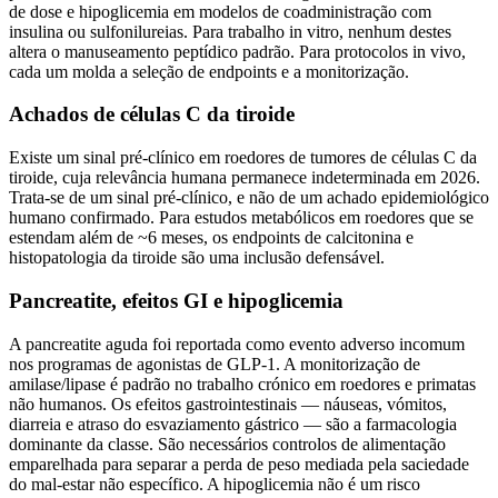
de dose e hipoglicemia em modelos de coadministração com
insulina ou sulfonilureias. Para trabalho in vitro, nenhum destes
altera o manuseamento peptídico padrão. Para protocolos in vivo,
cada um molda a seleção de endpoints e a monitorização.
Achados de células C da tiroide
Existe um sinal pré-clínico em roedores de tumores de células C da
tiroide, cuja relevância humana permanece indeterminada em 2026.
Trata-se de um sinal pré-clínico, e não de um achado epidemiológico
humano confirmado. Para estudos metabólicos em roedores que se
estendam além de ~6 meses, os endpoints de calcitonina e
histopatologia da tiroide são uma inclusão defensável.
Pancreatite, efeitos GI e hipoglicemia
A pancreatite aguda foi reportada como evento adverso incomum
nos programas de agonistas de GLP-1. A monitorização de
amilase/lipase é padrão no trabalho crónico em roedores e primatas
não humanos. Os efeitos gastrointestinais — náuseas, vómitos,
diarreia e atraso do esvaziamento gástrico — são a farmacologia
dominante da classe. São necessários controlos de alimentação
emparelhada para separar a perda de peso mediada pela saciedade
do mal-estar não específico. A hipoglicemia não é um risco