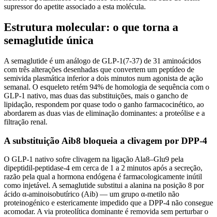
supressor do apetite associado a esta molécula.
Estrutura molecular: o que torna a
semaglutide única
A semaglutide é um análogo de GLP-1(7-37) de 31 aminoácidos
com três alterações desenhadas que convertem um peptídeo de
semivida plasmática inferior a dois minutos num agonista de ação
semanal. O esqueleto retém 94% de homologia de sequência com o
GLP-1 nativo, mas duas das substituições, mais o gancho de
lipidação, respondem por quase todo o ganho farmacocinético, ao
abordarem as duas vias de eliminação dominantes: a proteólise e a
filtração renal.
A substituição Aib8 bloqueia a clivagem por DPP-4
O GLP-1 nativo sofre clivagem na ligação Ala8–Glu9 pela
dipeptidil-peptidase-4 em cerca de 1 a 2 minutos após a secreção,
razão pela qual a hormona endógena é farmacologicamente inútil
como injetável. A semaglutide substitui a alanina na posição 8 por
ácido α-aminoisobutírico (Aib) — um grupo α-metilo não
proteinogénico e estericamente impedido que a DPP-4 não consegue
acomodar. A via proteolítica dominante é removida sem perturbar o