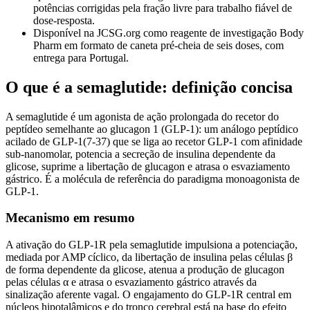
potências corrigidas pela fração livre para trabalho fiável de
dose-resposta.
Disponível na JCSG.org como reagente de investigação Body
Pharm em formato de caneta pré-cheia de seis doses, com
entrega para Portugal.
O que é a semaglutide: definição concisa
A semaglutide é um agonista de ação prolongada do recetor do
peptídeo semelhante ao glucagon 1 (GLP-1): um análogo peptídico
acilado de GLP-1(7-37) que se liga ao recetor GLP-1 com afinidade
sub-nanomolar, potencia a secreção de insulina dependente da
glicose, suprime a libertação de glucagon e atrasa o esvaziamento
gástrico. É a molécula de referência do paradigma monoagonista de
GLP-1.
Mecanismo em resumo
A ativação do GLP-1R pela semaglutide impulsiona a potenciação,
mediada por AMP cíclico, da libertação de insulina pelas células β
de forma dependente da glicose, atenua a produção de glucagon
pelas células α e atrasa o esvaziamento gástrico através da
sinalização aferente vagal. O engajamento do GLP-1R central em
núcleos hipotalâmicos e do tronco cerebral está na base do efeito