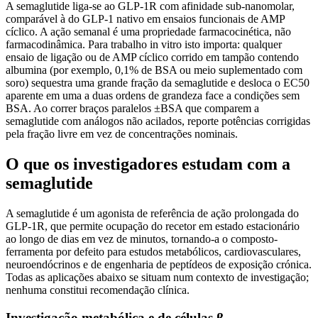
A semaglutide liga-se ao GLP-1R com afinidade sub-nanomolar,
comparável à do GLP-1 nativo em ensaios funcionais de AMP
cíclico. A ação semanal é uma propriedade farmacocinética, não
farmacodinâmica. Para trabalho in vitro isto importa: qualquer
ensaio de ligação ou de AMP cíclico corrido em tampão contendo
albumina (por exemplo, 0,1% de BSA ou meio suplementado com
soro) sequestra uma grande fração da semaglutide e desloca o EC50
aparente em uma a duas ordens de grandeza face a condições sem
BSA. Ao correr braços paralelos ±BSA que comparem a
semaglutide com análogos não acilados, reporte potências corrigidas
pela fração livre em vez de concentrações nominais.
O que os investigadores estudam com a
semaglutide
A semaglutide é um agonista de referência de ação prolongada do
GLP-1R, que permite ocupação do recetor em estado estacionário
ao longo de dias em vez de minutos, tornando-a o composto-
ferramenta por defeito para estudos metabólicos, cardiovasculares,
neuroendócrinos e de engenharia de peptídeos de exposição crónica.
Todas as aplicações abaixo se situam num contexto de investigação;
nenhuma constitui recomendação clínica.
Investigação metabólica e de células β