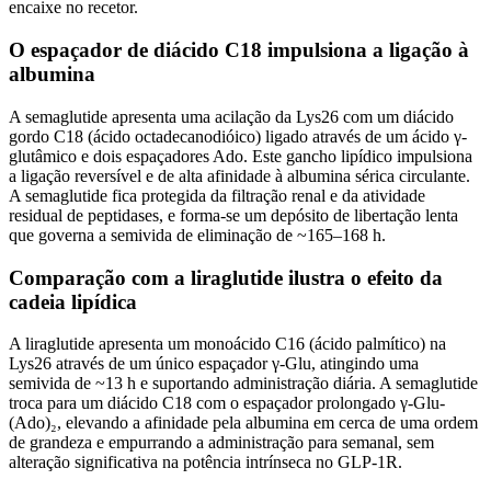
encaixe no recetor.
O espaçador de diácido C18 impulsiona a ligação à
albumina
A semaglutide apresenta uma acilação da Lys26 com um diácido
gordo C18 (ácido octadecanodióico) ligado através de um ácido γ-
glutâmico e dois espaçadores Ado. Este gancho lipídico impulsiona
a ligação reversível e de alta afinidade à albumina sérica circulante.
A semaglutide fica protegida da filtração renal e da atividade
residual de peptidases, e forma-se um depósito de libertação lenta
que governa a semivida de eliminação de ~165–168 h.
Comparação com a liraglutide ilustra o efeito da
cadeia lipídica
A liraglutide apresenta um monoácido C16 (ácido palmítico) na
Lys26 através de um único espaçador γ-Glu, atingindo uma
semivida de ~13 h e suportando administração diária. A semaglutide
troca para um diácido C18 com o espaçador prolongado γ-Glu-
(Ado)₂, elevando a afinidade pela albumina em cerca de uma ordem
de grandeza e empurrando a administração para semanal, sem
alteração significativa na potência intrínseca no GLP-1R.