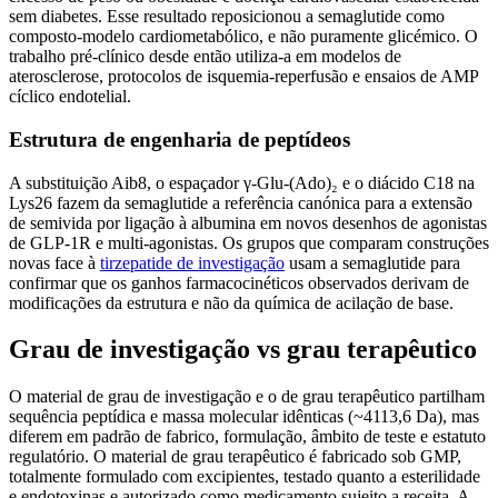
sem diabetes. Esse resultado reposicionou a semaglutide como
composto-modelo cardiometabólico, e não puramente glicémico. O
trabalho pré-clínico desde então utiliza-a em modelos de
aterosclerose, protocolos de isquemia-reperfusão e ensaios de AMP
cíclico endotelial.
Estrutura de engenharia de peptídeos
A substituição Aib8, o espaçador γ-Glu-(Ado)₂ e o diácido C18 na
Lys26 fazem da semaglutide a referência canónica para a extensão
de semivida por ligação à albumina em novos desenhos de agonistas
de GLP-1R e multi-agonistas. Os grupos que comparam construções
novas face à
tirzepatide de investigação
usam a semaglutide para
confirmar que os ganhos farmacocinéticos observados derivam de
modificações da estrutura e não da química de acilação de base.
Grau de investigação vs grau terapêutico
O material de grau de investigação e o de grau terapêutico partilham
sequência peptídica e massa molecular idênticas (~4113,6 Da), mas
diferem em padrão de fabrico, formulação, âmbito de teste e estatuto
regulatório. O material de grau terapêutico é fabricado sob GMP,
totalmente formulado com excipientes, testado quanto a esterilidade
e endotoxinas e autorizado como medicamento sujeito a receita. A