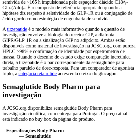
semivida de ~165 h impulsionada pelo espaçador diácido C18/γ-
Glu-(Ado)₂. É o composto de referência apropriado quando a
hipótese diz respeito à seletividade do GLP-1R ou à conjugação de
ácido gordo como estratégia de engenharia de semivida.
A
tirzepatide
é o modelo mais informativo quando a questão de
investigação envolve a biologia do recetor GIP, a diafonia
GIPR/GLP-1R ou a sinalização GIP no adipócito. Ambas estão
disponíveis como material de investigação na JCSG.org, com pureza
HPLC ≥98% e confirmação de identidade por espetrometria de
massa. Quando o desenho de estudo exige comparação incretínica
direta, a tirzepatide é o par correspondente da semaglutide para
trabalho paralelo de dose-resposta. Para um comparador de agonista
triplo, a
categoria retatrutide
acrescenta o eixo do glucagon.
Semaglutide Body Pharm para
investigação
A JCSG.org disponibiliza semaglutide Body Pharm para
investigação científica, com entrega para Portugal. O preço atual
está indicado no buy box da página do produto.
Especificações Body Pharm
— Semaglutide