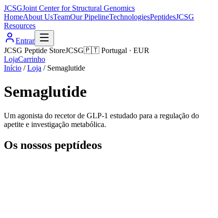
JCSG
Joint Center for Structural Genomics
Home
About Us
Team
Our Pipeline
Technologies
Peptides
JCSG
Resources
Entrar
JCSG Peptide Store
JCSG
🇵🇹
Portugal
·
EUR
Loja
Carrinho
Início
/
Loja
/
Semaglutide
Semaglutide
Um agonista do recetor de GLP-1 estudado para a regulação do
apetite e investigação metabólica.
Os nossos peptídeos