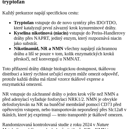
tryptofan
Každý prekurzor napájí specifickou cestu:
Tryptofan
vstupuje do de novo syntézy přes IDO/TDO,
které katalyzují první závazný krok kynureninové dráhy.
Kyselina nikotinová (niacin)
vstupuje do Preiss-Handlerovy
dráhy přes NAPRT, jediný enzym, který rozpoznává niacin
jako substrát.
Nikotinamid, NR a NMN
všechny napájejí záchrannou
dráhu a liší se pouze v tom, kolik enzymatických kroků
přeskočí, než konvergují u NMNAT.
Toto přiřazení dráhy diktuje biologickou dostupnost, tkáňovou
distribuci a který rychlost určující enzym může omezit odpověď,
protože každá dráha má různé vzorce tkáňové exprese a
enzymatická omezení.
NR vstupuje do záchranné dráhy o jeden krok výše než NMN a
před adenylací vyžaduje fosforylaci NRK1/2. NMN je obvykle
defosforylován na NR na buněčné membráně pomocí CD73 před
opětovným vstupem, nebo transportován neporušený přes Slc12a8 v
tkáních, které jej exprimují — tento transportér je tkáňově omezen.
Randomizovaná kontrolovaná studie z roku 2024 v
Nature