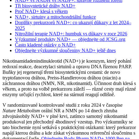
NAD+ vs NADH vs NADP+: správné rozlišení forem
Tři biosyntetické dráhy NAD+
Proč NAD+ klesá s věkem
NAD+, sirtuiny a mitochondriální funkce
Doplňky prekurzorů NAD+: co ukazují důkazy z let 2024–
2025
Nitrožilní terapie NAD+: humbuk vs důkazy v roce 2026
Výzkumné produkty NAD+ — objednejte od JCSG.org
Často kladené otázky o NAD+
Objednejte výzkumné sloučeniny NAD+ ještě dnes
Nikotinamidadenindinukleotid (NAD+) je koenzym, který pohání
redoxní reakce, deacetylaci sirtuinů a opravu DNA řízenou PARP.
Buňky jej regenerují třemi biosyntetickými cestami: de novo
tryptofanovou dráhou, Preiss-Handlerovou dráhou (niacin) a
záchrannou dráhou (NMN, NR, nikotinamid). Účinnost drah klesá s
věkem, a proto na volbě prekurzoru záleží — různé cesty mají různé
enzymy určující rychlost, které na stárnutí reagují odlišně.
V randomizované kontrolované studii z roku 2024 v časopise
Nature Metabolism
orální NR a NMN po 14 dnech zhruba
zdvojnásobily NAD+ v plné krvi, zatímco samotný nikotinamid
produkoval jen přechodný 4hodinový vzestup. Pro výzkumníky se
tato biochemie nyní setkává s praktickými otázkami: který prekurzor
napájí kterou dráhu a kde získat výzkumnou referenční sloučeninu s
dokumentací šarže.
Objednejte Body Pharm NAD+ 1000 Pen na