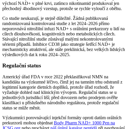
výchozí NAD+ v plné krvi, zatímco nikotinamid produkoval jen
přechodný 4hodinový vzestup, protože se rychle vyloučí z oběhu.
Co studie neukazují, je stejně důležité. Žádná publikovaná
randomizovaná kontrolovaná studie z let 2024–2026 přímo
neporovnává nitrožilní infuzi NAD+ s orálními prekurzory u lidí na
cílech dlouhověkosti, kognitivních nebo metabolických cílech.
Stávající nitrožilní studie zůstávají malými nekontrolovanými
sériemi případů. Inhibice CD38 jako strategie šetřící NAD+ je
mechanisticky atraktivní, ale stále preklinická, bez velkých lidských
výsledkových dat k roku 2024–2025.
Regulační status
Americký úřad FDA v roce 2022 překlasifikoval NMN na
kandidáta na výzkumné léčivo, čímž jej na tamním trhu odstranil z
legitimní kategorie dietních doplňků, protože úřad rozhodl, že
vyžaduje dohled nad klinickým vývojem. Regulační status se u
jednotlivých jurisdikcí liší; před dovozem nebo prodejem ověřte
klasifikaci u příslušného národního regulátora, protože regulační
status se může měnit.
Výzkumníci porovnávající injekční formáty oproti datům orálních
prekurzorů mohou objednat
Body Pharm NAD+ 1000 Pen na
JCSG.org
nebo procházet
náš úplný katalog peptidů
při navrhování