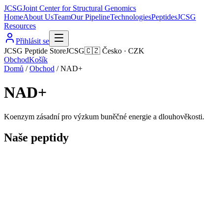
JCSG
Joint Center for Structural Genomics
Home
About Us
Team
Our Pipeline
Technologies
Peptides
JCSG
Resources
Přihlásit se
JCSG Peptide Store
JCSG
🇨🇿
Česko
·
CZK
Obchod
Košík
Domů
/
Obchod
/
NAD+
NAD+
Koenzym zásadní pro výzkum buněčné energie a dlouhověkosti.
Naše peptidy