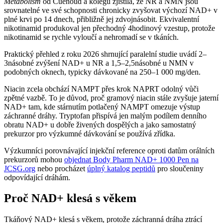
Metabolism
od Cuenoud a kolegů zjistila, že NR a NMN jsou
srovnatelné ve své schopnosti chronicky zvyšovat výchozí NAD+ v
plné krvi po 14 dnech, přibližně jej zdvojnásobit. Ekvivalentní
nikotinamid produkoval jen přechodný 4hodinový vzestup, protože
nikotinamid se rychle vyloučí a nehromadí se v tkáních.
Praktický přehled z roku 2026 shrnující paralelní studie uvádí 2–
3násobné zvýšení NAD+ u NR a 1,5–2,5násobné u NMN v
podobných oknech, typicky dávkované na 250–1 000 mg/den.
Niacin zcela obchází NAMPT přes krok NAPRT odolný vůči
zpětné vazbě. To je důvod, proč gramový niacin stále zvyšuje jaterní
NAD+ tam, kde stárnutím potlačený NAMPT omezuje výstup
záchranné dráhy. Tryptofan přispívá jen malým podílem denního
obratu NAD+ u dobře živených dospělých a jako samostatný
prekurzor pro výzkumné dávkování se používá zřídka.
Výzkumníci porovnávající injekční reference oproti datům orálních
prekurzorů mohou
objednat Body Pharm NAD+ 1000 Pen na
JCSG.org
nebo procházet
úplný katalog peptidů
pro sloučeniny
odpovídající dráhám.
Proč NAD+ klesá s věkem
Tkáňový NAD+ klesá s věkem, protože záchranná dráha ztrácí