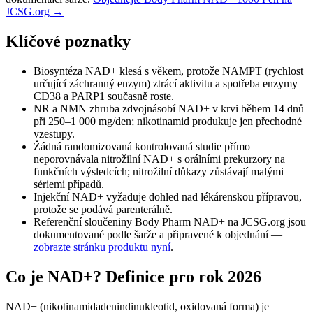
JCSG.org →
Klíčové poznatky
Biosyntéza NAD+ klesá s věkem, protože NAMPT (rychlost
určující záchranný enzym) ztrácí aktivitu a spotřeba enzymy
CD38 a PARP1 současně roste.
NR a NMN zhruba zdvojnásobí NAD+ v krvi během 14 dnů
při 250–1 000 mg/den; nikotinamid produkuje jen přechodné
vzestupy.
Žádná randomizovaná kontrolovaná studie přímo
neporovnávala nitrožilní NAD+ s orálními prekurzory na
funkčních výsledcích; nitrožilní důkazy zůstávají malými
sériemi případů.
Injekční NAD+ vyžaduje dohled nad lékárenskou přípravou,
protože se podává parenterálně.
Referenční sloučeniny Body Pharm NAD+ na JCSG.org jsou
dokumentované podle šarže a připravené k objednání —
zobrazte stránku produktu nyní
.
Co je NAD+? Definice pro rok 2026
NAD+ (nikotinamidadenindinukleotid, oxidovaná forma) je