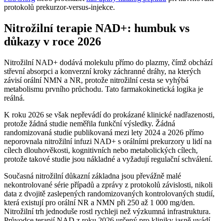
protokolů prekurzor-versus-injekce.
Nitrožilní terapie NAD+: humbuk vs
důkazy v roce 2026
Nitrožilní NAD+ dodává molekulu přímo do plazmy, čímž obchází
střevní absorpci a konverzní kroky záchranné dráhy, na kterých
závisí orální NMN a NR, protože nitrožilní cesta se vyhýbá
metabolismu prvního průchodu. Tato farmakokinetická logika je
reálná.
K roku 2026 se však nepřevádí do prokázané klinické nadřazenosti,
protože žádná studie neměřila funkční výsledky. Žádná
randomizovaná studie publikovaná mezi lety 2024 a 2026 přímo
neporovnala nitrožilní infuzi NAD+ s orálními prekurzory u lidí na
cílech dlouhověkosti, kognitivních nebo metabolických cílech,
protože takové studie jsou nákladné a vyžadují regulační schválení.
Současná nitrožilní důkazní základna jsou převážně malé
nekontrolované série případů a zprávy z protokolů závislosti, nikoli
data z dvojitě zaslepených randomizovaných kontrolovaných studií,
která existují pro orální NR a NMN při 250 až 1 000 mg/den.
Nitrožilní trh jednoduše rostl rychleji než výzkumná infrastruktura.
Průvodce terapií NAD z roku 2026 určený pro kliniky jasně uvádí,