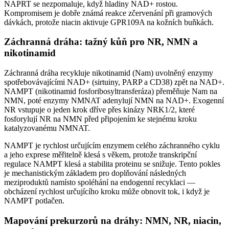
NAPRT se nezpomaluje, když hladiny NAD+ rostou.
Kompromisem je dobře známá reakce zčervenání při gramových
dávkách, protože niacin aktivuje GPR109A na kožních buňkách.
Záchranná dráha: tažný kůň pro NR, NMN a
nikotinamid
Záchranná dráha recykluje nikotinamid (Nam) uvolněný enzymy
spotřebovávajícími NAD+ (sirtuiny, PARP a CD38) zpět na NAD+.
NAMPT (nikotinamid fosforibosyltransferáza) přeměňuje Nam na
NMN, poté enzymy NMNAT adenylují NMN na NAD+. Exogenní
NR vstupuje o jeden krok dříve přes kinázy NRK1/2, které
fosforylují NR na NMN před připojením ke stejnému kroku
katalyzovanému NMNAT.
NAMPT je rychlost určujícím enzymem celého záchranného cyklu
a jeho exprese měřitelně klesá s věkem, protože transkripční
regulace NAMPT klesá a stabilita proteinu se snižuje. Tento pokles
je mechanistickým základem pro doplňování následných
meziproduktů namísto spoléhání na endogenní recyklaci —
obcházení rychlost určujícího kroku může obnovit tok, i když je
NAMPT potlačen.
Mapování prekurzorů na dráhy: NMN, NR, niacin,