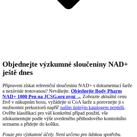
Objednejte výzkumné sloučeniny NAD+
ještě dnes
Připraveni získat referenční sloučeninu NAD+ s dokumentací šarže
a nezávisle testovanou? Neváhejte.
Objednejte Body Pharm
NAD+ 1000 Pen na JCSG.org nyní →
Zobrazte aktuální cenu
živě v nákupním boxu, vyžádejte si CoA šarže a porovnejte ji s
možnostmi prekurzorů napříč
naším úplným katalogem peptidů
.
Ověřte klasifikaci pro váš konkrétní případ použití, vše
zdokumentujte podle výše uvedeného pětibodového kontrolního
seznamu a přidejte do košíku.
Pouze pro výzkumné účely. Není určeno pro lidskou spotřebu.