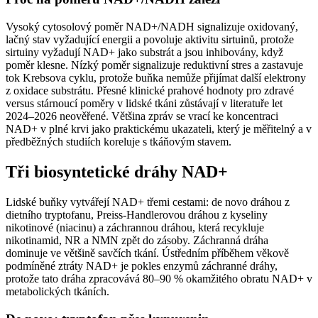
Vysoký cytosolový poměr NAD+/NADH signalizuje oxidovaný,
lačný stav vyžadující energii a povoluje aktivitu sirtuinů, protože
sirtuiny vyžadují NAD+ jako substrát a jsou inhibovány, když
poměr klesne. Nízký poměr signalizuje reduktivní stres a zastavuje
tok Krebsova cyklu, protože buňka nemůže přijímat další elektrony
z oxidace substrátu. Přesné klinické prahové hodnoty pro zdravé
versus stárnoucí poměry v lidské tkáni zůstávají v literatuře let
2024–2026 neověřené. Většina zpráv se vrací ke koncentraci
NAD+ v plné krvi jako praktickému ukazateli, který je měřitelný a v
předběžných studiích koreluje s tkáňovým stavem.
Tři biosyntetické dráhy NAD+
Lidské buňky vytvářejí NAD+ třemi cestami: de novo dráhou z
dietního tryptofanu, Preiss-Handlerovou dráhou z kyseliny
nikotinové (niacinu) a záchrannou dráhou, která recykluje
nikotinamid, NR a NMN zpět do zásoby. Záchranná dráha
dominuje ve většině savčích tkání. Ústředním příběhem věkově
podmíněné ztráty NAD+ je pokles enzymů záchranné dráhy,
protože tato dráha zpracovává 80–90 % okamžitého obratu NAD+ v
metabolických tkáních.