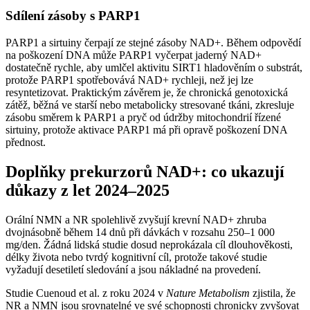
Sdílení zásoby s PARP1
PARP1 a sirtuiny čerpají ze stejné zásoby NAD+. Během odpovědí
na poškození DNA může PARP1 vyčerpat jaderný NAD+
dostatečně rychle, aby umlčel aktivitu SIRT1 hladověním o substrát,
protože PARP1 spotřebovává NAD+ rychleji, než jej lze
resyntetizovat. Praktickým závěrem je, že chronická genotoxická
zátěž, běžná ve starší nebo metabolicky stresované tkáni, zkresluje
zásobu směrem k PARP1 a pryč od údržby mitochondrií řízené
sirtuiny, protože aktivace PARP1 má při opravě poškození DNA
přednost.
Doplňky prekurzorů NAD+: co ukazují
důkazy z let 2024–2025
Orální NMN a NR spolehlivě zvyšují krevní NAD+ zhruba
dvojnásobně během 14 dnů při dávkách v rozsahu 250–1 000
mg/den. Žádná lidská studie dosud neprokázala cíl dlouhověkosti,
délky života nebo tvrdý kognitivní cíl, protože takové studie
vyžadují desetiletí sledování a jsou nákladné na provedení.
Studie Cuenoud et al. z roku 2024 v
Nature Metabolism
zjistila, že
NR a NMN jsou srovnatelné ve své schopnosti chronicky zvyšovat