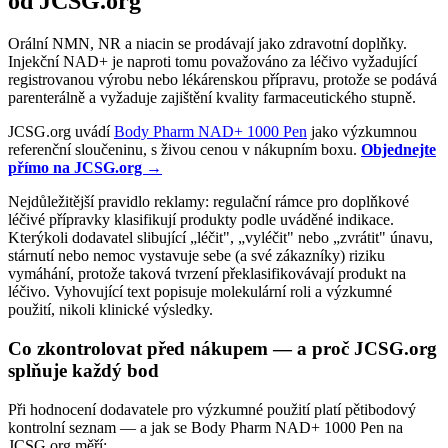
od JCSG.org
Orální NMN, NR a niacin se prodávají jako zdravotní doplňky.
Injekční NAD+ je naproti tomu považováno za léčivo vyžadující
registrovanou výrobu nebo lékárenskou přípravu, protože se podává
parenterálně a vyžaduje zajištění kvality farmaceutického stupně.
JCSG.org uvádí
Body Pharm NAD+ 1000 Pen
jako výzkumnou
referenční sloučeninu, s živou cenou v nákupním boxu.
Objednejte
přímo na JCSG.org →
Nejdůležitější pravidlo reklamy: regulační rámce pro doplňkové
léčivé přípravky klasifikují produkty podle uváděné indikace.
Kterýkoli dodavatel slibující „léčit", „vyléčit" nebo „zvrátit" únavu,
stárnutí nebo nemoc vystavuje sebe (a své zákazníky) riziku
vymáhání, protože taková tvrzení překlasifikovávají produkt na
léčivo. Vyhovující text popisuje molekulární roli a výzkumné
použití, nikoli klinické výsledky.
Co zkontrolovat před nákupem — a proč JCSG.org
splňuje každý bod
Při hodnocení dodavatele pro výzkumné použití platí pětibodový
kontrolní seznam — a jak se Body Pharm NAD+ 1000 Pen na
JCSG.org měří: