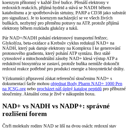
koenzym přítomný v každé živé buňce. Přenáší elektrony v
redoxních reakcích, přijímá hydrid a stává se NADH během
katabolismu a je spotřebováván sirtuiny, PARP a CD38 jako substrát
pro signalizaci. Je to koenzym nacházející se ve všech živých
buňkách, nezbytný pro přeměnu potravy na ATP, protože přijímá
elektrony během rozkladu glukózy a tuků.
Pár NAD+/NADH pohání elektronový transportní řetězec.
Glykolýza, beta-oxidace a Krebsův cyklus redukují NAD+ na
NADH, který pak daruje elektrony na Komplexu I ke generování
protonového gradientu, který pohání ATP syntázu. Bez stálé
cytosolové a mitochondriální zásoby NAD+ klesá výstup ATP a
reduktivní biosyntéza se zastaví, protože buňka nemůže dokončit
redoxní reakce potřebné pro produkci energie a biosyntetické dráhy.
Výzkumníci připravení získat referenční sloučeninu NAD+ s
dokumentací šarže mohou
objednat Body Pharm NAD+ 1000 Pen
na JCSG.org
nebo
procházet náš úplný katalog peptidů
pro příbuzné
sloučeniny. Aktuální cena je živě v nákupním boxu.
NAD+ vs NADH vs NADP+: správné
rozlišení forem
Čtyři molekuly rodiny NAD se liší na dvou osách: redoxní stav