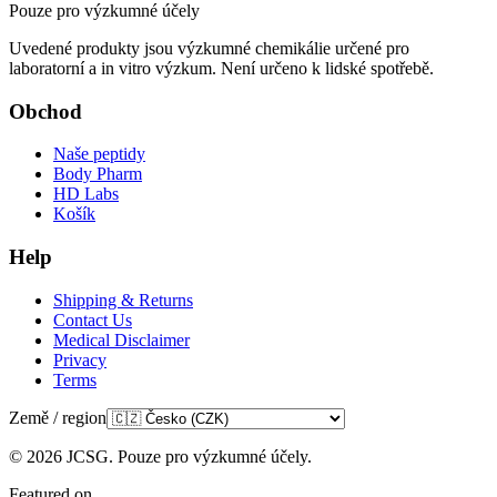
Pouze pro výzkumné účely
Uvedené produkty jsou výzkumné chemikálie určené pro
laboratorní a in vitro výzkum. Není určeno k lidské spotřebě.
Obchod
Naše peptidy
Body Pharm
HD Labs
Košík
Help
Shipping & Returns
Contact Us
Medical Disclaimer
Privacy
Terms
Země / region
©
2026
JCSG.
Pouze pro výzkumné účely
.
Featured on