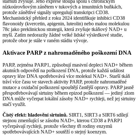
stárnutí zvyšuje. Jeho exprese stoupá spolu s chronickým
nízkoúrovňovým zánětem v tukových a imunitních buňkách,
protože zánětlivé signály upregulují transkripci CD38.
Mechanistický přehled z roku 2024 identifikuje inhibici CD38
flavonoidy (kvercetin, apigenin, luteolin) nebo malou molekulou
78c jako preklinickou strategii, která zvyšuje tkáňový NAD+ u
myší. Zatím nedorazily žádné velké lidské výsledkové studie,
protože obor je stále v raném stádiu vývoje.
Aktivace PARP z nahromaděného poškození DNA
PARP, zejména PARP1, způsobují masivní depleci NAD+ během
akutních odpovědí na poškození DNA, protože každá událost
opravy léze DNA spotřebovává více molekul NAD+. Starší tkáň
tráví více času ve stavech aktivity PARP, protože nahromaděné
mutace a oxidační poškození spouštějí častější opravy. PARP jasně
přespotřebovávají sirtuiny během epizod poškození — jediný zlom
DNA může vyčerpat lokální zásoby NAD+ rychleji, než jej sirtuiny
stačí využít.
Čistý efekt: hladovění sirtuinů.
SIRT1, SIRT3 a SIRT6 sdílejí
stejnou zmenšující se zásobu NAD+, kterou CD38 a PARP1
vyčerpávají rychleji, protože všechny tři rodiny enzymů
spotřebovávajících NAD+ soutěží o stejný koenzym.