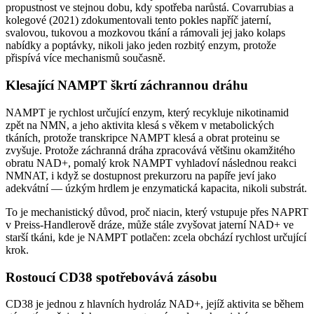
propustnost ve stejnou dobu, kdy spotřeba narůstá. Covarrubias a
kolegové (2021) zdokumentovali tento pokles napříč jaterní,
svalovou, tukovou a mozkovou tkání a rámovali jej jako kolaps
nabídky a poptávky, nikoli jako jeden rozbitý enzym, protože
přispívá více mechanismů současně.
Klesající NAMPT škrtí záchrannou dráhu
NAMPT je rychlost určující enzym, který recykluje nikotinamid
zpět na NMN, a jeho aktivita klesá s věkem v metabolických
tkáních, protože transkripce NAMPT klesá a obrat proteinu se
zvyšuje. Protože záchranná dráha zpracovává většinu okamžitého
obratu NAD+, pomalý krok NAMPT vyhladoví následnou reakci
NMNAT, i když se dostupnost prekurzoru na papíře jeví jako
adekvátní — úzkým hrdlem je enzymatická kapacita, nikoli substrát.
To je mechanistický důvod, proč niacin, který vstupuje přes NAPRT
v Preiss-Handlerově dráze, může stále zvyšovat jaterní NAD+ ve
starší tkáni, kde je NAMPT potlačen: zcela obchází rychlost určující
krok.
Rostoucí CD38 spotřebovává zásobu
CD38 je jednou z hlavních hydroláz NAD+, jejíž aktivita se během