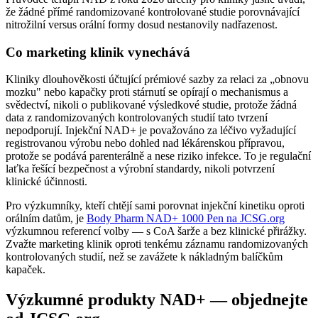
že žádné přímé randomizované kontrolované studie porovnávající
nitrožilní versus orální formy dosud nestanovily nadřazenost.
Co marketing klinik vynechává
Kliniky dlouhověkosti účtující prémiové sazby za relaci za „obnovu
mozku" nebo kapačky proti stárnutí se opírají o mechanismus a
svědectví, nikoli o publikované výsledkové studie, protože žádná
data z randomizovaných kontrolovaných studií tato tvrzení
nepodporují. Injekční NAD+ je považováno za léčivo vyžadující
registrovanou výrobu nebo dohled nad lékárenskou přípravou,
protože se podává parenterálně a nese riziko infekce. To je regulační
laťka řešící bezpečnost a výrobní standardy, nikoli potvrzení
klinické účinnosti.
Pro výzkumníky, kteří chtějí sami porovnat injekční kinetiku oproti
orálním datům, je
Body Pharm NAD+ 1000 Pen na JCSG.org
výzkumnou referencí volby — s CoA šarže a bez klinické přirážky.
Zvažte marketing klinik oproti tenkému záznamu randomizovaných
kontrolovaných studií, než se zavážete k nákladným balíčkům
kapaček.
Výzkumné produkty NAD+ — objednejte