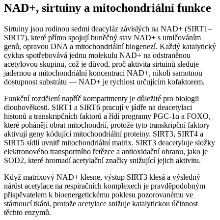
NAD+, sirtuiny a mitochondriální funkce
Sirtuiny jsou rodinou sedmi deacyláz závislých na NAD+ (SIRT1–
SIRT7), které přímo spojují buněčný stav NAD+ s umlčováním
genů, opravou DNA a mitochondriální biogenezí. Každý katalytický
cyklus spotřebovává jednu molekulu NAD+ na odstraněnou
acetylovou skupinu, což je důvod, proč aktivita sirtuinů sleduje
jadernou a mitochondriální koncentraci NAD+, nikoli samotnou
dostupnost substrátu — NAD+ je rychlost určujícím kofaktorem.
Funkční rozdělení napříč kompartmenty je důležité pro biologii
dlouhověkosti. SIRT1 a SIRT6 pracují v jádře na deacetylaci
histonů a transkripčních faktorů a řídí programy PGC-1α a FOXO,
které pohánějí obrat mitochondrií, protože tyto transkripční faktory
aktivují geny kódující mitochondriální proteiny. SIRT3, SIRT4 a
SIRT5 sídlí uvnitř mitochondriální matrix. SIRT3 deacetyluje složky
elektronového transportního řetězce a antioxidační obranu, jako je
SOD2, které hromadí acetylační značky snižující jejich aktivitu.
Když matrixový NAD+ klesne, výstup SIRT3 klesá a výsledný
nárůst acetylace na respiračních komplexech je pravděpodobným
přispěvatelem k bioenergetickému poklesu pozorovanému ve
stárnoucí tkáni, protože acetylace snižuje katalytickou účinnost
těchto enzymů.