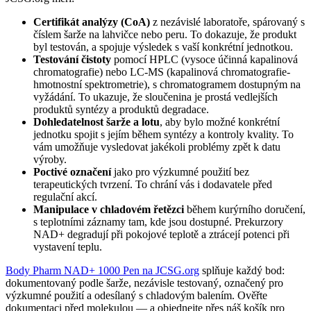
Certifikát analýzy (CoA)
z nezávislé laboratoře, spárovaný s
číslem šarže na lahvičce nebo peru. To dokazuje, že produkt
byl testován, a spojuje výsledek s vaší konkrétní jednotkou.
Testování čistoty
pomocí HPLC (vysoce účinná kapalinová
chromatografie) nebo LC-MS (kapalinová chromatografie-
hmotnostní spektrometrie), s chromatogramem dostupným na
vyžádání. To ukazuje, že sloučenina je prostá vedlejších
produktů syntézy a produktů degradace.
Dohledatelnost šarže a lotu
, aby bylo možné konkrétní
jednotku spojit s jejím během syntézy a kontroly kvality. To
vám umožňuje vysledovat jakékoli problémy zpět k datu
výroby.
Poctivé označení
jako pro výzkumné použití bez
terapeutických tvrzení. To chrání vás i dodavatele před
regulační akcí.
Manipulace v chladovém řetězci
během kurýrního doručení,
s teplotními záznamy tam, kde jsou dostupné. Prekurzory
NAD+ degradují při pokojové teplotě a ztrácejí potenci při
vystavení teplu.
Body Pharm NAD+ 1000 Pen na JCSG.org
splňuje každý bod:
dokumentovaný podle šarže, nezávisle testovaný, označený pro
výzkumné použití a odesílaný s chladovým balením. Ověřte
dokumentaci před molekulou — a objednejte přes náš košík pro