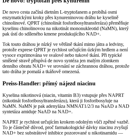
De novo: tryptofan přes kynurenin
De novo cesta začíná dietním L-tryptofanem a probíhá osmi
enzymatickými kroky přes kynureninovou dráhu ke kyselině
chinolinové. QPRT (chinolinát fosforibosyltransferáza) přeměňuje
kyselinu chinolinovou na nikotinát mononukleotid (NaMN), který
pak ústí do sdíleného kmene produkujícího NAD+.
Tok touto dráhou je nízký ve většině tkání mimo játra a ledviny,
protože exprese QPRT je rychlost určujícím úzkým hrdlem a není
vysoce exprimována ve svalové nebo tukové tkáni. Při typické
smíšené stravě přispívá de novo syntéza jen malým zlomkem
denního obratu NAD+ ve srovnání se záchrannou dráhou, protože
tato dráha je pomalá a tkáňově omezená.
Preiss-Handler: přímý nájezd niacinu
Kyselina nikotinová (niacin, vitamin B3) vstupuje přes NAPRT
(nikotinát fosforibosyltransferázu), která ji fosforibosyluje na
NaMN. NaMN je pak adenyláza NMNAT1/2/3 na NaAD a NAD
syntetáza amiduje NaAD na NAD+.
NAPRT je rychlost určujícím krokem odolným vůči zpětné vazbě.
To je částečně důvod, proč farmakologické dávky niacinu zvyšují
NAD+ bez substrátové inhibice pozorované u nikotinamidu —