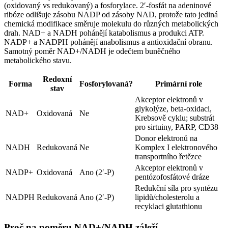
(oxidovaný vs redukovaný) a fosforylace. 2′-fosfát na adeninové
ribóze odlišuje zásobu NADP od zásoby NAD, protože tato jediná
chemická modifikace směruje molekulu do různých metabolických
drah. NAD+ a NADH pohánějí katabolismus a produkci ATP.
NADP+ a NADPH pohánějí anabolismus a antioxidační obranu.
Samotný poměr NAD+/NADH je odečtem buněčného
metabolického stavu.
Redoxní
Forma
Fosforylovaná?
Primární role
stav
Akceptor elektronů v
glykolýze, beta-oxidaci,
NAD+
Oxidovaná
Ne
Krebsově cyklu; substrát
pro sirtuiny, PARP, CD38
Donor elektronů na
NADH
Redukovaná
Ne
Komplex I elektronového
transportního řetězce
Akceptor elektronů v
NADP+
Oxidovaná
Ano (2′-P)
pentózofosfátové dráze
Redukční síla pro syntézu
NADPH
Redukovaná
Ano (2′-P)
lipidů/cholesterolu a
recyklaci glutathionu
Proč na poměru NAD+/NADH záleží