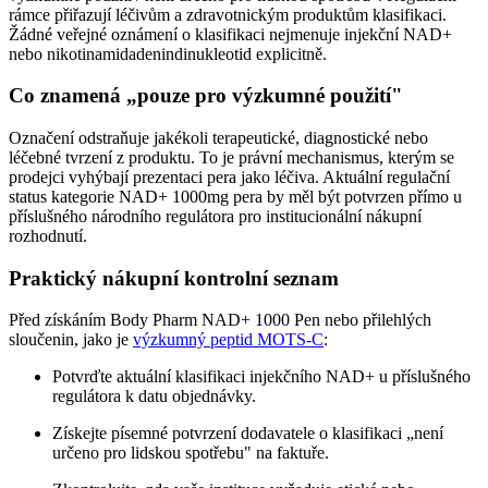
rámce přiřazují léčivům a zdravotnickým produktům klasifikaci.
Žádné veřejné oznámení o klasifikaci nejmenuje injekční NAD+
nebo nikotinamidadenindinukleotid explicitně.
Co znamená „pouze pro výzkumné použití"
Označení odstraňuje jakékoli terapeutické, diagnostické nebo
léčebné tvrzení z produktu. To je právní mechanismus, kterým se
prodejci vyhýbají prezentaci pera jako léčiva. Aktuální regulační
status kategorie NAD+ 1000mg pera by měl být potvrzen přímo u
příslušného národního regulátora pro institucionální nákupní
rozhodnutí.
Praktický nákupní kontrolní seznam
Před získáním Body Pharm NAD+ 1000 Pen nebo přilehlých
sloučenin, jako je
výzkumný peptid MOTS-C
:
Potvrďte aktuální klasifikaci injekčního NAD+ u příslušného
regulátora k datu objednávky.
Získejte písemné potvrzení dodavatele o klasifikaci „není
určeno pro lidskou spotřebu" na faktuře.