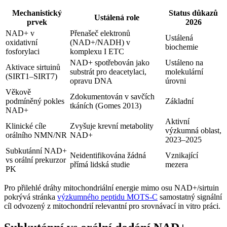
Mechanistický
Status důkazů
Ustálená role
prvek
2026
NAD+ v
Přenašeč elektronů
Ustálená
oxidativní
(NAD+/NADH) v
biochemie
fosforylaci
komplexu I ETC
NAD+ spotřebován jako
Ustáleno na
Aktivace sirtuinů
substrát pro deacetylaci,
molekulární
(SIRT1–SIRT7)
opravu DNA
úrovni
Věkově
Zdokumentován v savčích
podmíněný pokles
Základní
tkáních (Gomes 2013)
NAD+
Aktivní
Klinické cíle
Zvyšuje krevní metabolity
výzkumná oblast,
orálního NMN/NR
NAD+
2023–2025
Subkutánní NAD+
Neidentifikována žádná
Vznikající
vs orální prekurzor
přímá lidská studie
mezera
PK
Pro přilehlé dráhy mitochondriální energie mimo osu NAD+/sirtuin
pokrývá stránka
výzkumného peptidu MOTS-C
samostatný signální
cíl odvozený z mitochondrií relevantní pro srovnávací in vitro práci.