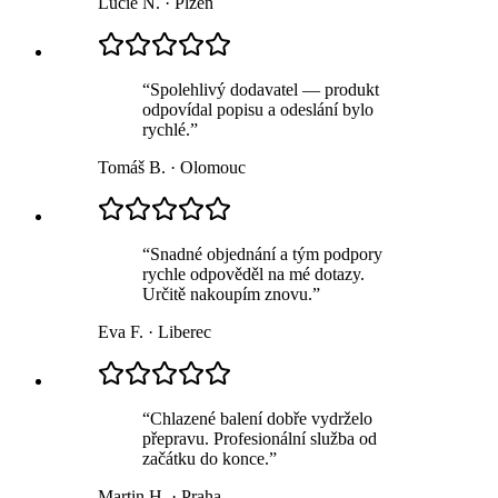
Lucie N.
·
Plzeň
“
Spolehlivý dodavatel — produkt
odpovídal popisu a odeslání bylo
rychlé.
”
Tomáš B.
·
Olomouc
“
Snadné objednání a tým podpory
rychle odpověděl na mé dotazy.
Určitě nakoupím znovu.
”
Eva F.
·
Liberec
“
Chlazené balení dobře vydrželo
přepravu. Profesionální služba od
začátku do konce.
”
Martin H.
·
Praha