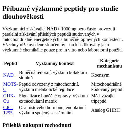
Příbuzné výzkumné peptidy pro studie
dlouhověkosti
Výzkumníci získávající NAD+ 1000mg pero často provozují
paralelní získávání přilehlých peptidů studovaných v
mitochondriálně-energetických a buněčně-opravných kontextech.
Všechny níže uvedené sloučeniny jsou klasifikovány jako
výzkumné chemikálie pouze pro in vitro nebo laboratorní použití.
Kategorie
Peptid
Výzkumný kontext
mechanismu
Buněčná redoxní, výzkum kofaktoru
NAD+
Koenzym
sirtuinů
MOTS-
Peptid odvozený z mitochondrií,
Mitochondriálně
C
výzkum metabolické regulace
kódovaný peptid
GHK-
Signalizace buněčné opravy, výzkum
Měď vázající
Cu
extracelulární matrix
tripeptid
CJC-
Osa růstového hormonu, endokrinní
Analog GHRH
1295
výzkum spojený se stárnutím
Přilehlá nákupní rozhodnutí