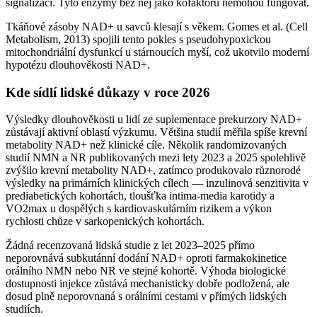
signalizaci. Tyto enzymy bez něj jako kofaktoru nemohou fungovat.
Tkáňové zásoby NAD+ u savců klesají s věkem. Gomes et al. (Cell
Metabolism, 2013) spojili tento pokles s pseudohypoxickou
mitochondriální dysfunkcí u stárnoucích myší, což ukotvilo moderní
hypotézu dlouhověkosti NAD+.
Kde sídlí lidské důkazy v roce 2026
Výsledky dlouhověkosti u lidí ze suplementace prekurzory NAD+
zůstávají aktivní oblastí výzkumu. Většina studií měřila spíše krevní
metabolity NAD+ než klinické cíle. Několik randomizovaných
studií NMN a NR publikovaných mezi lety 2023 a 2025 spolehlivě
zvýšilo krevní metabolity NAD+, zatímco produkovalo různorodé
výsledky na primárních klinických cílech — inzulinová senzitivita v
prediabetických kohortách, tloušťka intima-media karotidy a
VO2max u dospělých s kardiovaskulárním rizikem a výkon
rychlosti chůze v sarkopenických kohortách.
Žádná recenzovaná lidská studie z let 2023–2025 přímo
neporovnává subkutánní dodání NAD+ oproti farmakokinetice
orálního NMN nebo NR ve stejné kohortě. Výhoda biologické
dostupnosti injekce zůstává mechanisticky dobře podložená, ale
dosud plně neporovnaná s orálními cestami v přímých lidských
studiích.