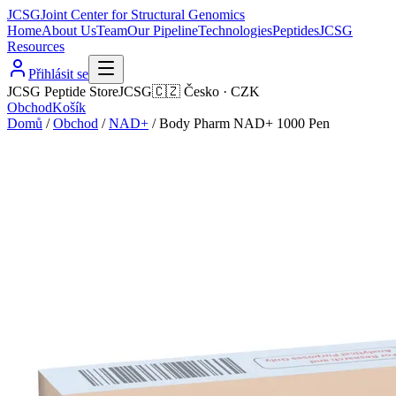
JCSG
Joint Center for Structural Genomics
Home
About Us
Team
Our Pipeline
Technologies
Peptides
JCSG
Resources
Přihlásit se
JCSG Peptide Store
JCSG
🇨🇿
Česko
·
CZK
Obchod
Košík
Domů
/
Obchod
/
NAD+
/
Body Pharm NAD+ 1000 Pen