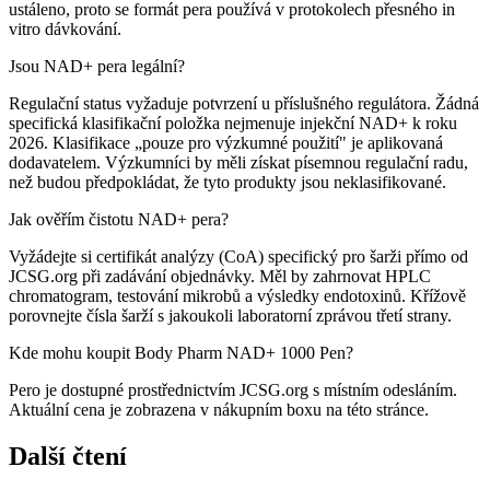
ustáleno, proto se formát pera používá v protokolech přesného in
vitro dávkování.
Jsou NAD+ pera legální?
Regulační status vyžaduje potvrzení u příslušného regulátora. Žádná
specifická klasifikační položka nejmenuje injekční NAD+ k roku
2026. Klasifikace „pouze pro výzkumné použití" je aplikovaná
dodavatelem. Výzkumníci by měli získat písemnou regulační radu,
než budou předpokládat, že tyto produkty jsou neklasifikované.
Jak ověřím čistotu NAD+ pera?
Vyžádejte si certifikát analýzy (CoA) specifický pro šarži přímo od
JCSG.org při zadávání objednávky. Měl by zahrnovat HPLC
chromatogram, testování mikrobů a výsledky endotoxinů. Křížově
porovnejte čísla šarží s jakoukoli laboratorní zprávou třetí strany.
Kde mohu koupit Body Pharm NAD+ 1000 Pen?
Pero je dostupné prostřednictvím JCSG.org s místním odesláním.
Aktuální cena je zobrazena v nákupním boxu na této stránce.
Další čtení