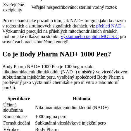
Zveřejněné
Veřejně nespecifikováno; sterilní vodný roztok
excipienty
Pro mechanistické pozadí o tom, jak NAD+ funguje jako koenzym
v redoxních a sirtuinových signálních drahách, viz
přehled NAD+
.
Výzkumníci pracující na přilehlých mitochondriálních drahách
mohou také odkázat na stránku
výzkumného peptidu MOTS-C
pro
srovnávací práci s buněčnou energií.
Co je Body Pharm NAD+ 1000 Pen?
Body Pharm NAD+ 1000 Pen je 1000mg roztok
nikotinamidadenindinukleotidu (NAD+) umístěný ve vícedávkovém
subkutánním injekčním peru, vyráběný společností Body Pharm a
prodávaný jako výzkumná chemikálie pro in vitro a laboratorní
použití.
Specifikace
Hodnota
Účinná
Nikotinamidadenindinukleotid (NAD+)
sloučenina
Koncentrace
1000 mg na pero
Formát dodání
Subkutánní vícedávkové injekční pero
Výrobce
Body Pharm