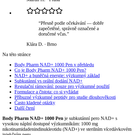
“
Přesně podle očekávání — dobře
zapečetěné, správně označené a
doručené včas.
”
Klára D.
·
Brno
Na této stránce
Body Pharm NAD+ 1000 Pen v přehledu
Co je Body Pharm NAD+ 1000 Pen?
NAD+ a buněčná energie: výzkumný základ
Subkutánní vs orální dodání NAD+
Regulační rámování: pouze pro výzkumné použití
Formulace a čistota: co si vyžádat
Příbuzné výzkumné peptidy pro studie dlouhověkosti
Často kladené otázky
Další čtení
Body Pharm NAD+ 1000 Pen
je subkutánní pero NAD+ s
vysokou náplní dostupné výzkumníkům: 1000 mg
nikotinamidadenindinukleotidu (NAD+) ve sterilním vícedávkovém
injekčním peru.