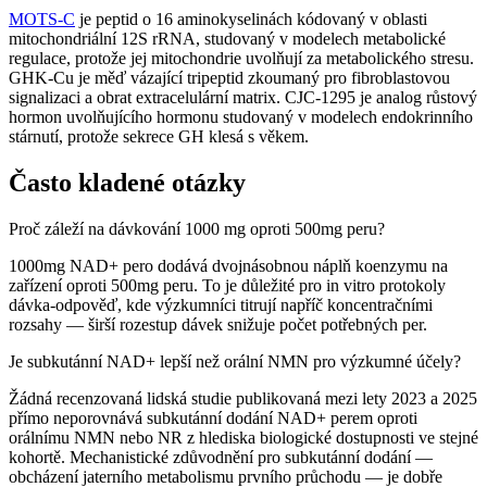
MOTS-C
je peptid o 16 aminokyselinách kódovaný v oblasti
mitochondriální 12S rRNA, studovaný v modelech metabolické
regulace, protože jej mitochondrie uvolňují za metabolického stresu.
GHK-Cu je měď vázající tripeptid zkoumaný pro fibroblastovou
signalizaci a obrat extracelulární matrix. CJC-1295 je analog růstový
hormon uvolňujícího hormonu studovaný v modelech endokrinního
stárnutí, protože sekrece GH klesá s věkem.
Často kladené otázky
Proč záleží na dávkování 1000 mg oproti 500mg peru?
1000mg NAD+ pero dodává dvojnásobnou náplň koenzymu na
zařízení oproti 500mg peru. To je důležité pro in vitro protokoly
dávka-odpověď, kde výzkumníci titrují napříč koncentračními
rozsahy — širší rozestup dávek snižuje počet potřebných per.
Je subkutánní NAD+ lepší než orální NMN pro výzkumné účely?
Žádná recenzovaná lidská studie publikovaná mezi lety 2023 a 2025
přímo neporovnává subkutánní dodání NAD+ perem oproti
orálnímu NMN nebo NR z hlediska biologické dostupnosti ve stejné
kohortě. Mechanistické zdůvodnění pro subkutánní dodání —
obcházení jaterního metabolismu prvního průchodu — je dobře