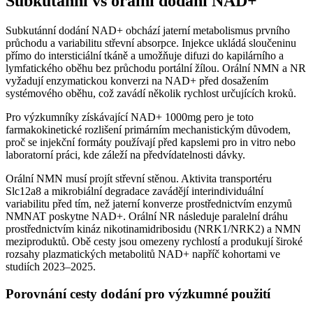
Subkutánní vs orální dodání NAD+
Subkutánní dodání NAD+ obchází jaterní metabolismus prvního
průchodu a variabilitu střevní absorpce. Injekce ukládá sloučeninu
přímo do intersticiální tkáně a umožňuje difuzi do kapilárního a
lymfatického oběhu bez průchodu portální žílou. Orální NMN a NR
vyžadují enzymatickou konverzi na NAD+ před dosažením
systémového oběhu, což zavádí několik rychlost určujících kroků.
Pro výzkumníky získávající NAD+ 1000mg pero je toto
farmakokinetické rozlišení primárním mechanistickým důvodem,
proč se injekční formáty používají před kapslemi pro in vitro nebo
laboratorní práci, kde záleží na předvídatelnosti dávky.
Orální NMN musí projít střevní stěnou. Aktivita transportéru
Slc12a8 a mikrobiální degradace zavádějí interindividuální
variabilitu před tím, než jaterní konverze prostřednictvím enzymů
NMNAT poskytne NAD+. Orální NR následuje paralelní dráhu
prostřednictvím kináz nikotinamidribosidu (NRK1/NRK2) a NMN
meziproduktů. Obě cesty jsou omezeny rychlostí a produkují široké
rozsahy plazmatických metabolitů NAD+ napříč kohortami ve
studiích 2023–2025.
Porovnání cesty dodání pro výzkumné použití