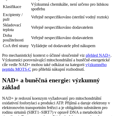
Výzkumná chemikálie, není určeno pro lidskou
Klasifikace
spotřebu
Excipienty /
Veřejně nespecifikováno (sterilní vodný roztok)
pufr
Skladovací
Veřejně nespecifikováno dodavatelem
teplota
Doba
Veřejně nespecifikováno dodavatelem
použitelnosti
CoA třetí strany
Vyžádejte od dodavatele před nákupem
Pro mechanistický kontext o účinné sloučenině viz
přehled NAD+
.
Výzkumníci porovnávající mitochondriální a buněčně-energetické
cíle vedle NAD+ mohou také odkázat na kategorii
výzkumného
peptidu MOTS-C
pro přilehlá nákupní rozhodnutí.
NAD+ a buněčná energie: výzkumný
základ
NAD+ je redoxní koenzym vyžadovaný pro mitochondriální
oxidativní fosforylaci a produkci ATP. Přijímá a daruje elektrony v
elektronovém transportním řetězci a je obligátním substrátem pro
rodinu sirtuinů (SIRT1–SIRT7) v opravě DNA a metabolické