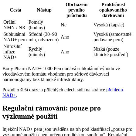
Obcházení
Praktičnost
Cesta
Nástup
prvního
opakovaného
průchodu
dávkování
Orální
Pomalý
Ne
Vysoká (kapsle)
NMN / NR
(hodiny)
Subkutánní
Střední (30–90
Vysoká (samostatně
Ano
NAD+ pero
min, odvozeno)
podávané pero)
Nitrožilní
Rychlý
Nízká (pouze
infuze
Ano
(minuty)
klinické prostředí)
NAD+
Body Pharm NAD+ 1000 Pen dodává subkutánní výhodu ve
vícedávkovém formátu vhodném pro sériové dávkovací
harmonogramy bez klinické infrastruktury.
Pozadí o širší dráze a přilehlých cílech sídlí na stránce
přehledu
NAD+
.
Regulační rámování: pouze pro
výzkumné použití
Injekční NAD+ pera jsou uváděna na trh pod klasifikací „pouze pro
výzkumné použití / není určeno pro lidskou spotřebu". Regulační