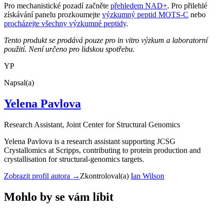
Pro mechanistické pozadí začněte
přehledem NAD+
. Pro přilehlé
získávání panelu prozkoumejte
výzkumný peptid MOTS-C
nebo
procházejte všechny výzkumné peptidy
.
Tento produkt se prodává pouze pro in vitro výzkum a laboratorní
použití. Není určeno pro lidskou spotřebu.
YP
Napsal(a)
Yelena Pavlova
Research Assistant
, Joint Center for Structural Genomics
Yelena Pavlova is a research assistant supporting JCSG
Crystallomics at Scripps, contributing to protein production and
crystallisation for structural-genomics targets.
Zobrazit profil autora
→
Zkontroloval(a)
Ian Wilson
Mohlo by se vám líbit