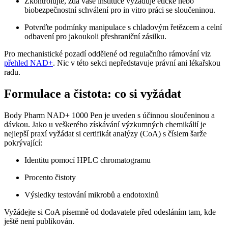
Zkontrolujte, zda vaše instituce vyžaduje etické nebo
biobezpečnostní schválení pro in vitro práci se sloučeninou.
Potvrďte podmínky manipulace s chladovým řetězcem a celní
odbavení pro jakoukoli přeshraniční zásilku.
Pro mechanistické pozadí oddělené od regulačního rámování viz
přehled NAD+
. Nic v této sekci nepředstavuje právní ani lékařskou
radu.
Formulace a čistota: co si vyžádat
Body Pharm NAD+ 1000 Pen je uveden s účinnou sloučeninou a
dávkou. Jako u veškerého získávání výzkumných chemikálií je
nejlepší praxí vyžádat si certifikát analýzy (CoA) s číslem šarže
pokrývající:
Identitu pomocí HPLC chromatogramu
Procento čistoty
Výsledky testování mikrobů a endotoxinů
Vyžádejte si CoA písemně od dodavatele před odesláním tam, kde
ještě není publikován.