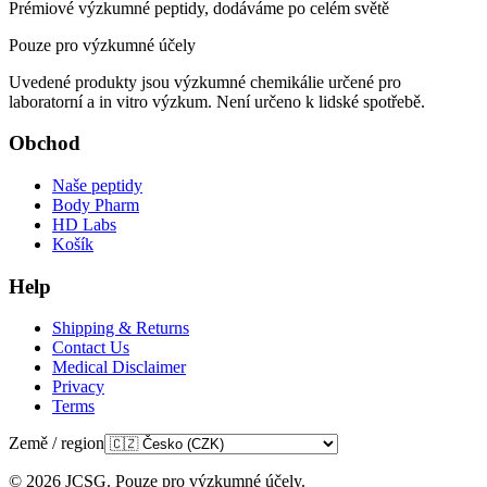
Prémiové výzkumné peptidy, dodáváme po celém světě
Pouze pro výzkumné účely
Uvedené produkty jsou výzkumné chemikálie určené pro
laboratorní a in vitro výzkum. Není určeno k lidské spotřebě.
Obchod
Naše peptidy
Body Pharm
HD Labs
Košík
Help
Shipping & Returns
Contact Us
Medical Disclaimer
Privacy
Terms
Země / region
©
2026
JCSG.
Pouze pro výzkumné účely
.