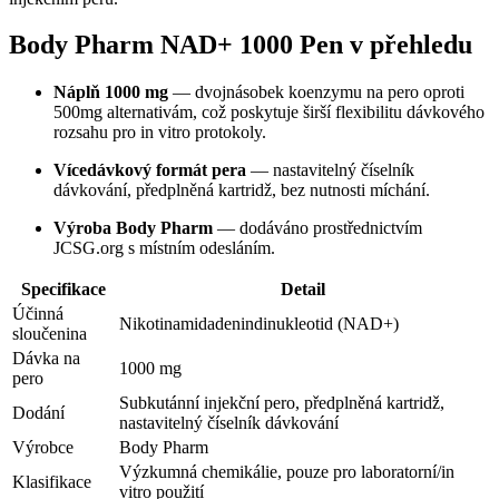
Body Pharm NAD+ 1000 Pen v přehledu
Náplň 1000 mg
— dvojnásobek koenzymu na pero oproti
500mg alternativám, což poskytuje širší flexibilitu dávkového
rozsahu pro in vitro protokoly.
Vícedávkový formát pera
— nastavitelný číselník
dávkování, předplněná kartridž, bez nutnosti míchání.
Výroba Body Pharm
— dodáváno prostřednictvím
JCSG.org s místním odesláním.
Specifikace
Detail
Účinná
Nikotinamidadenindinukleotid (NAD+)
sloučenina
Dávka na
1000 mg
pero
Subkutánní injekční pero, předplněná kartridž,
Dodání
nastavitelný číselník dávkování
Výrobce
Body Pharm
Výzkumná chemikálie, pouze pro laboratorní/in
Klasifikace
vitro použití