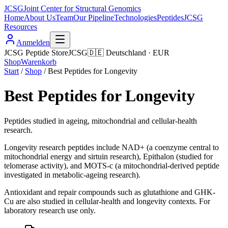
JCSG
Joint Center for Structural Genomics
Home
About Us
Team
Our Pipeline
Technologies
Peptides
JCSG
Resources
Anmelden
JCSG Peptide Store
JCSG
🇩🇪
Deutschland
·
EUR
Shop
Warenkorb
Start
/
Shop
/
Best Peptides for Longevity
Best Peptides for Longevity
Peptides studied in ageing, mitochondrial and cellular-health
research.
Longevity research peptides include NAD+ (a coenzyme central to
mitochondrial energy and sirtuin research), Epithalon (studied for
telomerase activity), and MOTS-c (a mitochondrial-derived peptide
investigated in metabolic-ageing research).
Antioxidant and repair compounds such as glutathione and GHK-
Cu are also studied in cellular-health and longevity contexts. For
laboratory research use only.