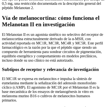
0,5 mg, una restricción documentada en la descripción general del
péptido Melanotan 2.
Vía de melanocortina: cómo funciona el
Melanotan II en investigación
El Melanotan II es un agonista sintético no selectivo del receptor de
melanocortina estructuralmente derivado de la α-MSH, con
actividad reportada en MC1R, MC3R, MC4R y MC5R. Este perfil
farmacológico es la razón por la que el péptido sigue siendo un
compuesto de herramienta para sondear circuitos de pigmentación,
equilibrio energético y comportamiento en modelos preclínicos,
incluso donde su uso clínico no está autorizado.
Subtipos de receptor y relevancia de investigación
El MC1R se expresa en melanocitos e impulsa la síntesis de
eumelanina mediante la señalización del adenosín monofosfato
cíclico (cAMP). El agonismo de MC1R por el Melanotan II es la
base mecanística de los ensayos de melanogénesis in vitro en
melanoma murino B16 o cultivos de melanocitos humanos
primarios.