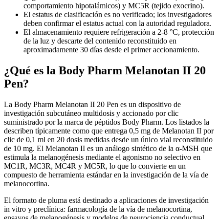
comportamiento hipotalámicos) y MC5R (tejido exocrino).
El estatus de clasificación es no verificado; los investigadores
deben confirmar el estatus actual con la autoridad reguladora.
El almacenamiento requiere refrigeración a 2-8 °C, protección
de la luz y descarte del contenido reconstituido en
aproximadamente 30 días desde el primer accionamiento.
¿Qué es la Body Pharm Melanotan II 20
Pen?
La Body Pharm Melanotan II 20 Pen es un dispositivo de
investigación subcutáneo multidosis y accionado por clic
suministrado por la marca de péptidos Body Pharm. Los listados la
describen típicamente como que entrega 0,5 mg de Melanotan II por
clic de 0,1 ml en 20 dosis medidas desde un único vial reconstituido
de 10 mg. El Melanotan II es un análogo sintético de la α-MSH que
estimula la melanogénesis mediante el agonismo no selectivo en
MC1R, MC3R, MC4R y MC5R, lo que lo convierte en un
compuesto de herramienta estándar en la investigación de la vía de
melanocortina.
El formato de pluma está destinado a aplicaciones de investigación
in vitro y preclínica: farmacología de la vía de melanocortina,
ensayos de melanogénesis y modelos de neurociencia conductual