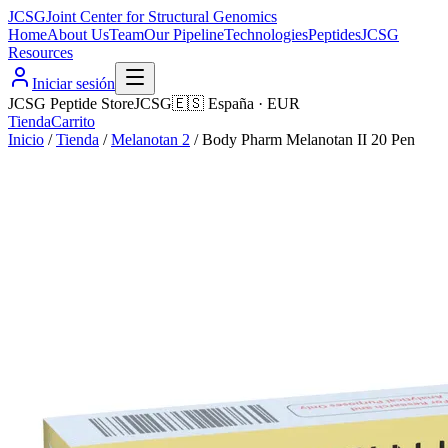
JCSG
Joint Center for Structural Genomics
Home
About Us
Team
Our Pipeline
Technologies
Peptides
JCSG
Resources
Iniciar sesión
JCSG Peptide Store
JCSG
🇪🇸
España
·
EUR
Tienda
Carrito
Inicio
/
Tienda
/
Melanotan 2
/
Body Pharm Melanotan II 20 Pen