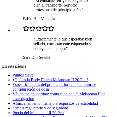
“
El embalaje refrigerado aguantó
bien el transporte. Servicio
profesional de principio a fin.
”
Pablo H.
·
Valencia
“
Exactamente lo que esperaba: bien
sellado, correctamente etiquetado y
entregado a tiempo.
”
Sara D.
·
Sevilla
En esta página
Puntos clave
¿Qué es la Body Pharm Melanotan II 20 Pen?
Especificaciones del producto: formato de pluma y
configuración de dosis
Vía de melanocortina: cómo funciona el Melanotan II en
investigación
Almacenamiento, manejo y requisitos de estabilidad
Estatus regulatorio y de seguridad
Precio del Melanotan II 20 Pen