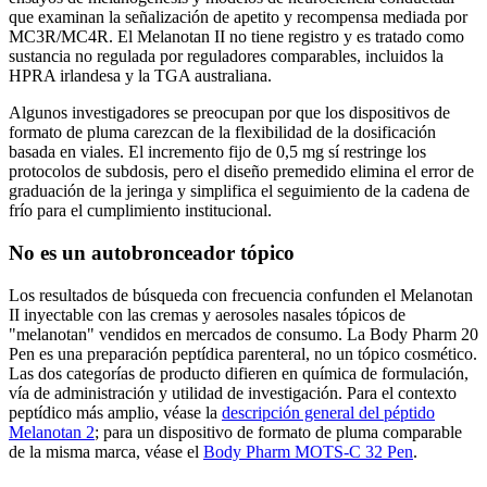
que examinan la señalización de apetito y recompensa mediada por
MC3R/MC4R. El Melanotan II no tiene registro y es tratado como
sustancia no regulada por reguladores comparables, incluidos la
HPRA irlandesa y la TGA australiana.
Algunos investigadores se preocupan por que los dispositivos de
formato de pluma carezcan de la flexibilidad de la dosificación
basada en viales. El incremento fijo de 0,5 mg sí restringe los
protocolos de subdosis, pero el diseño premedido elimina el error de
graduación de la jeringa y simplifica el seguimiento de la cadena de
frío para el cumplimiento institucional.
No es un autobronceador tópico
Los resultados de búsqueda con frecuencia confunden el Melanotan
II inyectable con las cremas y aerosoles nasales tópicos de
"melanotan" vendidos en mercados de consumo. La Body Pharm 20
Pen es una preparación peptídica parenteral, no un tópico cosmético.
Las dos categorías de producto difieren en química de formulación,
vía de administración y utilidad de investigación. Para el contexto
peptídico más amplio, véase la
descripción general del péptido
Melanotan 2
; para un dispositivo de formato de pluma comparable
de la misma marca, véase el
Body Pharm MOTS-C 32 Pen
.