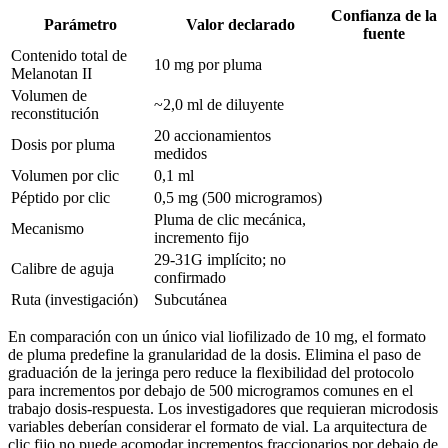
Confianza de la
Parámetro
Valor declarado
fuente
Contenido total de
10 mg por pluma
Melanotan II
Volumen de
~2,0 ml de diluyente
reconstitución
20 accionamientos
Dosis por pluma
medidos
Volumen por clic
0,1 ml
Péptido por clic
0,5 mg (500 microgramos)
Pluma de clic mecánica,
Mecanismo
incremento fijo
29-31G implícito; no
Calibre de aguja
confirmado
Ruta (investigación)
Subcutánea
En comparación con un único vial liofilizado de 10 mg, el formato
de pluma predefine la granularidad de la dosis. Elimina el paso de
graduación de la jeringa pero reduce la flexibilidad del protocolo
para incrementos por debajo de 500 microgramos comunes en el
trabajo dosis-respuesta. Los investigadores que requieran microdosis
variables deberían considerar el formato de vial. La arquitectura de
clic fijo no puede acomodar incrementos fraccionarios por debajo de