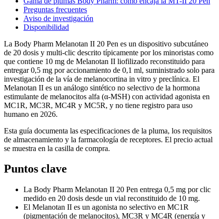
Gama de plumas Body Pharm: cómo encaja la MT-II 20 Pen
Preguntas frecuentes
Aviso de investigación
Disponibilidad
La Body Pharm Melanotan II 20 Pen es un dispositivo subcutáneo
de 20 dosis y multi-clic descrito típicamente por los minoristas como
que contiene 10 mg de Melanotan II liofilizado reconstituido para
entregar 0,5 mg por accionamiento de 0,1 ml, suministrado solo para
investigación de la vía de melanocortina in vitro y preclínica. El
Melanotan II es un análogo sintético no selectivo de la hormona
estimulante de melanocitos alfa (α-MSH) con actividad agonista en
MC1R, MC3R, MC4R y MC5R, y no tiene registro para uso
humano en 2026.
Esta guía documenta las especificaciones de la pluma, los requisitos
de almacenamiento y la farmacología de receptores. El precio actual
se muestra en la casilla de compra.
Puntos clave
La Body Pharm Melanotan II 20 Pen entrega 0,5 mg por clic
medido en 20 dosis desde un vial reconstituido de 10 mg.
El Melanotan II es un agonista no selectivo en MC1R
(pigmentación de melanocitos), MC3R y MC4R (energía y