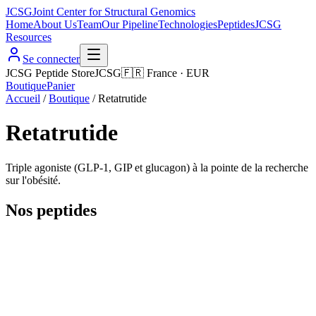
JCSG
Joint Center for Structural Genomics
Home
About Us
Team
Our Pipeline
Technologies
Peptides
JCSG
Resources
Se connecter
JCSG Peptide Store
JCSG
🇫🇷
France
·
EUR
Boutique
Panier
Accueil
/
Boutique
/
Retatrutide
Retatrutide
Triple agoniste (GLP-1, GIP et glucagon) à la pointe de la recherche
sur l'obésité.
Nos peptides