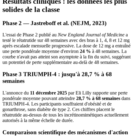
Résultats cliniques : les données les plus
solides de la classe
Phase 2 — Jastreboff et al. (NEJM, 2023)
L'essai de Phase 2 publié au
New England Journal of Medicine
a
testé le rétatrutide sur 48 semaines avec des bras à 1, 4, 8 et 12 mg
après escalade mensuelle progressive. La dose de 12 mg a entraîné
une perte pondérale moyenne d'environ
24 %
à 48 semaines. La
courbe n'avait pas atteint son asymptote à la fin du suivi, suggérant
un potentiel de perte supplémentaire au-delà de 48 semaines.
Phase 3 TRIUMPH-4 : jusqu'à 28,7 % à 68
semaines
L'annonce du
11 décembre 2025
par Eli Lilly rapporte une perte
pondérale moyenne pouvant atteindre
28,7 % à 68 semaines
dans
TRIUMPH-4. Les participants souffraient d'obésité et de
gonarthrose, sans diabète de type 2. Ces chiffres placent le
rétatrutide au-dessus de tous les incrétinomimétiques actuellement
autorisés à la même échelle de durée.
Comparaison scientifique des mécanismes d'action