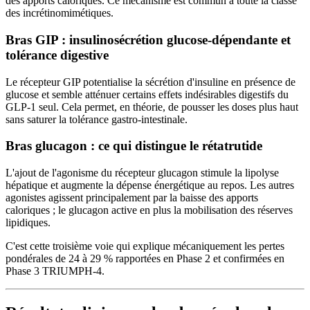
des apports caloriques. Ce mécanisme est commun à toute la classe
des incrétinomimétiques.
Bras GIP : insulinosécrétion glucose-dépendante et
tolérance digestive
Le récepteur GIP potentialise la sécrétion d'insuline en présence de
glucose et semble atténuer certains effets indésirables digestifs du
GLP-1 seul. Cela permet, en théorie, de pousser les doses plus haut
sans saturer la tolérance gastro-intestinale.
Bras glucagon : ce qui distingue le rétatrutide
L'ajout de l'agonisme du récepteur glucagon stimule la lipolyse
hépatique et augmente la dépense énergétique au repos. Les autres
agonistes agissent principalement par la baisse des apports
caloriques ; le glucagon active en plus la mobilisation des réserves
lipidiques.
C'est cette troisième voie qui explique mécaniquement les pertes
pondérales de 24 à 29 % rapportées en Phase 2 et confirmées en
Phase 3 TRIUMPH-4.