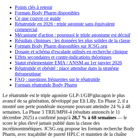
Points clés à retenir
Formats Body Pharm disponibles
Ce que couvre ce guide
Rétatrutide en 2026 : triple agoniste sans équivalent
commercial
Mécanisme d'action : pourquoi le triple agonisme est décisif
Résultats cliniques : les données les plus solides de la classe
Formats Body Pharm disponibles sur JCSG.org
Dosage et schéma d'escalade utilisés en recherche clinique
Effets secondaires et contre-indications théoriques
Statut réglementaire EMA / ANSM au 1er janvier 2026
Rétatrutide et obésité : place attendue dans la stratégie
thérapeutique
FAQ : questions fréquentes sur le rétatrutide
Formats rétatrutide Body Pharm
Le rétatrutide est le triple agoniste GLP-1/GIP/glucagon le plus
avancé de sa génération, développé par Eli Lilly. En Phase 2, il a
montré une perte pondérale moyenne pouvant atteindre 24 % à 48
semaines. La Phase 3 TRIUMPH-4 (résultats annoncés le 11
décembre 2025) a confirmé jusqu'à
28,7 % à 68 semaines
— le
score le plus élevé jamais publié dans la classe des
incrétinomimétiques. JCSG.org propose les formats recherche Body
Pharm, avec traçabilité de pureté HPLC et maintien de la chaîne