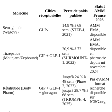
Statut
Cibles
Perte de poids
AMM
Molécule
réceptorielles
publiée
France
2026
14,9 % à 68
AMM
Sémaglutide
GLP-1
sem. (STEP-1,
EMA,
(Wegovy)
2021)
disponible
AMM
EMA,
20,9 % à 72
disponible
Tirzépatide
sem.
en
GIP + GLP-1
(Mounjaro/Zepbound)
(SURMOUNT-
pharmacie
1, 2022)
depuis mi-
novembre
2024
Jusqu'à 24 % à
Pas d'AMM
48 sem. (Phase
— format
2, 2023) ;
Rétatrutide (Body
GIP + GLP-1
recherche
jusqu'à 28,7 % à
Pharm)
+ glucagon
disponible
68 sem.
sur
(TRIUMPH-4,
JCSG.org
2025)