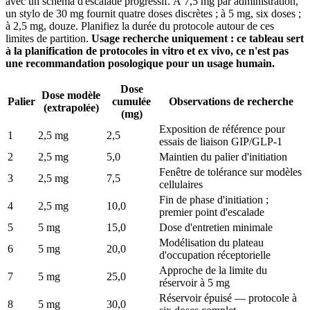
avec un schéma d'escalade progressif. À 7,5 mg par administration,
un stylo de 30 mg fournit quatre doses discrètes ; à 5 mg, six doses ;
à 2,5 mg, douze. Planifiez la durée du protocole autour de ces
limites de partition.
Usage recherche uniquement : ce tableau sert
à la planification de protocoles in vitro et ex vivo, ce n'est pas
une recommandation posologique pour un usage humain.
Dose
Dose modèle
Palier
cumulée
Observations de recherche
(extrapolée)
(mg)
Exposition de référence pour
1
2,5 mg
2,5
essais de liaison GIP/GLP-1
2
2,5 mg
5,0
Maintien du palier d'initiation
Fenêtre de tolérance sur modèles
3
2,5 mg
7,5
cellulaires
Fin de phase d'initiation ;
4
2,5 mg
10,0
premier point d'escalade
5
5 mg
15,0
Dose d'entretien minimale
Modélisation du plateau
6
5 mg
20,0
d'occupation réceptorielle
Approche de la limite du
7
5 mg
25,0
réservoir à 5 mg
Réservoir épuisé — protocole à
8
5 mg
30,0