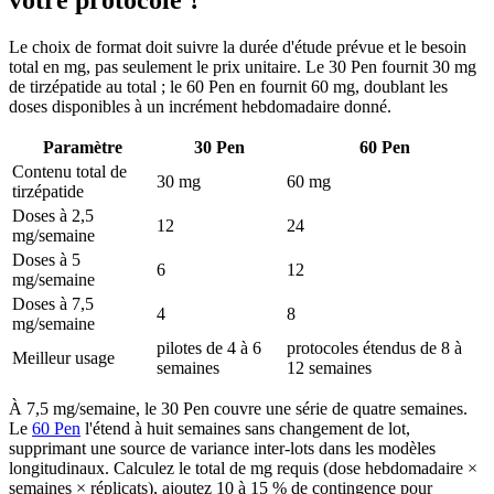
Le choix de format doit suivre la durée d'étude prévue et le besoin
total en mg, pas seulement le prix unitaire. Le 30 Pen fournit 30 mg
de tirzépatide au total ; le 60 Pen en fournit 60 mg, doublant les
doses disponibles à un incrément hebdomadaire donné.
Paramètre
30 Pen
60 Pen
Contenu total de
30 mg
60 mg
tirzépatide
Doses à 2,5
12
24
mg/semaine
Doses à 5
6
12
mg/semaine
Doses à 7,5
4
8
mg/semaine
pilotes de 4 à 6
protocoles étendus de 8 à
Meilleur usage
semaines
12 semaines
À 7,5 mg/semaine, le 30 Pen couvre une série de quatre semaines.
Le
60 Pen
l'étend à huit semaines sans changement de lot,
supprimant une source de variance inter-lots dans les modèles
longitudinaux. Calculez le total de mg requis (dose hebdomadaire ×
semaines × réplicats), ajoutez 10 à 15 % de contingence pour