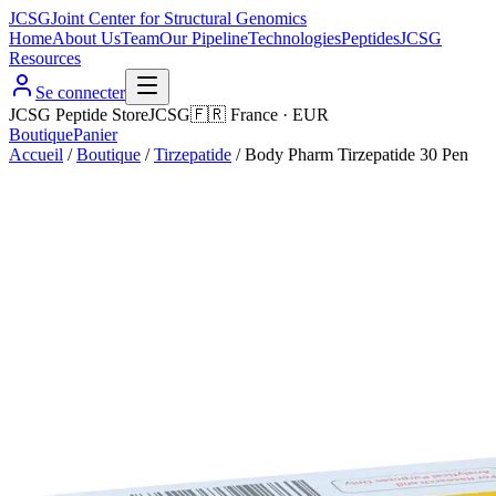
JCSG
Joint Center for Structural Genomics
Home
About Us
Team
Our Pipeline
Technologies
Peptides
JCSG
Resources
Se connecter
JCSG Peptide Store
JCSG
🇫🇷
France
·
EUR
Boutique
Panier
Accueil
/
Boutique
/
Tirzepatide
/
Body Pharm Tirzepatide 30 Pen