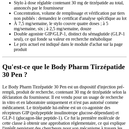
Stylo à dose réglable contenant 30 mg de tirzépatide au total,
annoncés par le fournisseur
Concentration, volume de remplissage et vérification par tiers
non publiés : demandez le certificat d'analyse spécifique au lot
À 7,5 mg/semaine, le stylo couvre quatre doses ; à 5
mg/semaine, six ; à 2,5 mg/semaine, douze
Double agoniste GIP/GLP-1, distinct du sémaglutide (GLP-1
seul), ce qui fonde sa valeur en recherche métabolique
Le prix actuel est indiqué dans le module d'achat sur la page
produit
Qu'est-ce que le Body Pharm Tirzépatide
30 Pen ?
Le Body Pharm Tirzépatide 30 Pen est un dispositif d'injection pré-
rempli, produit de recherche, contenant 30 mg de tirzépatide selon la
déclaration du fournisseur. Il est vendu pour un usage de recherche
in vitro et en laboratoire uniquement et n'est pas autorisé comme
médicament. Le tirzépatide lui-même est un co-agoniste des
récepteurs GIP (polypeptide insulinotrope glucose-dépendant) et
GLP-1 (glucagon-like peptide-1). Ce fut la première molécule de
cette classe à obtenir une approbation réglementaire, ce qui explique
l'intérêt persistant des chercheurs pour son mécanisme à travers les