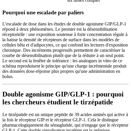
six doses complet
Pourquoi une escalade par paliers
L'escalade de dose dans les études de double agonisme GIP/GLP-1
répond à deux phénomènes. Le premier est la désensibilisation
réceptorielle : une exposition soutenue à forte concentration régule à
la baisse la densité de récepteurs de surface dans les modèles de
cellules bêta et d'adipocytes, ce qui confond les lectures d'exposition
chronique. Des incréments progressifs permettent de caractériser la
courbe de désensibilisation plutôt que de la réduire à un seul point.
Le second est la fenêtre de tolérance : les analogues in vitro de ce
schéma reproduisent le principe qu'une charge incrémentale produit
des données dose-réponse plus propres qu'une administration en
bolus.
Double agonisme GIP/GLP-1 : pourquoi
les chercheurs étudient le tirzépatide
Le tirzépatide est un unique peptide de 39 acides aminés qui active à
la fois le récepteur GIP et le récepteur GLP-1. Cela le distingue
pharmacologiquement du sémaglutide, qui n'engage que le récepteur
GLP-1. Cette double signalisation incrétine est la prémisse