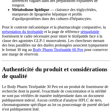
afférences vagales dans des préparations explantées de
rongeur.
Métabolisme lipidique
— clairance des triglycérides,
marqueurs de lipogenèse hépatique et profils
d'apolipoprotéines dans des cultures d'hépatocytes.
Pour le contexte mécanistique et la pharmacologie comparative, la
présentation du tirzépatide
et la page de référence
sémaglutide
fournissent le cadre nécessaire pour situer le tirzépatide face à la
classe des agonistes GLP-1 monovalents. Les chercheurs menant
des bras parallèles sur des durées prolongées associent typiquement
le format 30 mg au
Body Pharm Tirzépatide 60 Pen
pour conserver
une marge de réservoir.
Authenticité du produit et considérations
de qualité
Le Body Pharm Tirzépatide 30 Pen est un produit de fournisseur de
recherche dont la pureté, l'exactitude de concentration et la stérilité
ne sont pas vérifiées de manière indépendante dans un document
publiquement indexé. Aucun certificat d'analyse HPLC de tiers,
chromatogramme spécifique au lot ou pourcentage de pureté déclaré
n'est publiquement listé.