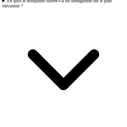
En quoi le tirzépatide diffère-t-il du sémaglutide sur le plan
mécaniste ?