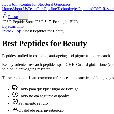
JCSG
Joint Center for Structural Genomics
Home
About Us
Team
Our Pipeline
Technologies
Peptides
JCSG Resour
Entrar
JCSG Peptide Store
JCSG
🇵🇹
Portugal
·
EUR
Loja
Carrinho
Início
/
Loja
/
Best Peptides for Beauty
Best Peptides for Beauty
Peptides studied in cosmetic, anti-ageing and pigmentation research.
Beauty-oriented research peptides span GHK-Cu and glutathione (coll
studied in anti-ageing research.
These compounds are common references in cosmetic and longevity scien
Envio para qualquer lugar de Portugal
Envio no dia seguinte disponível
Pagamento seguro
Qualidade para investigação