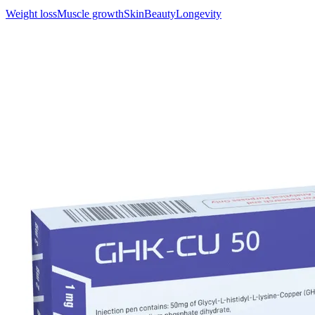
Weight loss
Muscle growth
Skin
Beauty
Longevity