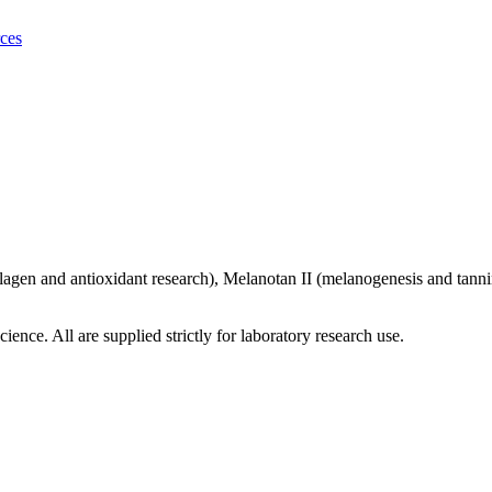
ces
agen and antioxidant research), Melanotan II (melanogenesis and tannin
ce. All are supplied strictly for laboratory research use.