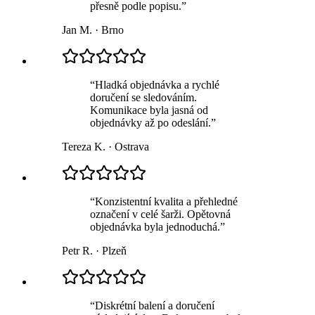
přesně podle popisu.
”
Jan M.
·
Brno
“
Hladká objednávka a rychlé
doručení se sledováním.
Komunikace byla jasná od
objednávky až po odeslání.
”
Tereza K.
·
Ostrava
“
Konzistentní kvalita a přehledné
označení v celé šarži. Opětovná
objednávka byla jednoduchá.
”
Petr R.
·
Plzeň
“
Diskrétní balení a doručení