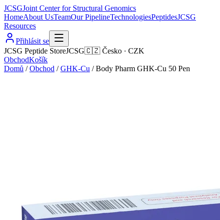
JCSG
Joint Center for Structural Genomics
Home
About Us
Team
Our Pipeline
Technologies
Peptides
JCSG
Resources
Přihlásit se
JCSG Peptide Store
JCSG
🇨🇿
Česko
·
CZK
Obchod
Košík
Domů
/
Obchod
/
GHK-Cu
/
Body Pharm GHK-Cu 50 Pen