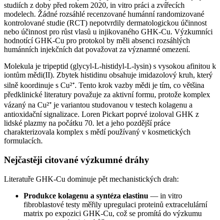
studiích z doby před rokem 2020, in vitro práci a zvířecích
modelech. Žádné rozsáhlé recenzované humánní randomizované
kontrolované studie (RCT) nepotvrdily dermatologickou účinnost
nebo účinnost pro růst vlasů u injikovaného GHK-Cu. Výzkumníci
hodnotící GHK-Cu pro protokol by měli absenci rozsáhlých
humánních injekčních dat považovat za významné omezení.
Molekula je tripeptid (glycyl-L-histidyl-L-lysin) s vysokou afinitou k
iontům mědi(II). Zbytek histidinu obsahuje imidazolový kruh, který
silně koordinuje s Cu²⁺. Tento krok vazby mědi je tím, co většina
předklinické literatury považuje za aktivní formu, protože komplex
vázaný na Cu²⁺ je variantou studovanou v testech kolagenu a
antioxidační signalizace. Loren Pickart poprvé izoloval GHK z
lidské plazmy na počátku 70. let a jeho pozdější práce
charakterizovala komplex s mědí používaný v kosmetických
formulacích.
Nejčastěji citované výzkumné dráhy
Literatuře GHK-Cu dominuje pět mechanistických drah:
Produkce kolagenu a syntéza elastinu
— in vitro
fibroblastové testy měřily upregulaci proteinů extracelulární
matrix po expozici GHK-Cu, což se promítá do výzkumu