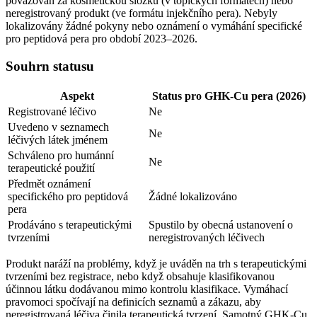
považován za kosmetickou složku (v topických formátech) nebo
neregistrovaný produkt (ve formátu injekčního pera). Nebyly
lokalizovány žádné pokyny nebo oznámení o vymáhání specifické
pro peptidová pera pro období 2023–2026.
Souhrn statusu
Aspekt
Status pro GHK-Cu pera (2026)
Registrované léčivo
Ne
Uvedeno v seznamech
Ne
léčivých látek jménem
Schváleno pro humánní
Ne
terapeutické použití
Předmět oznámení
specifického pro peptidová
Žádné lokalizováno
pera
Prodáváno s terapeutickými
Spustilo by obecná ustanovení o
tvrzeními
neregistrovaných léčivech
Produkt naráží na problémy, když je uváděn na trh s terapeutickými
tvrzeními bez registrace, nebo když obsahuje klasifikovanou
účinnou látku dodávanou mimo kontrolu klasifikace. Vymáhací
pravomoci spočívají na definicích seznamů a zákazu, aby
neregistrovaná léčiva činila terapeutická tvrzení. Samotný GHK-Cu