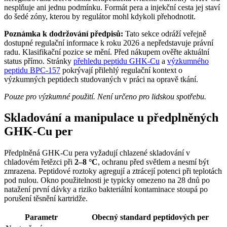
nesplňuje ani jednu podmínku. Formát pera a injekční cesta jej staví
do šedé zóny, kterou by regulátor mohl kdykoli přehodnotit.
Poznámka k dodržování předpisů:
Tato sekce odráží veřejně
dostupné regulační informace k roku 2026 a nepředstavuje právní
radu. Klasifikační pozice se mění. Před nákupem ověřte aktuální
status přímo. Stránky
přehledu peptidu GHK-Cu
a
výzkumného
peptidu BPC-157
pokrývají přilehlý regulační kontext o
výzkumných peptidech studovaných v práci na opravě tkání.
Pouze pro výzkumné použití. Není určeno pro lidskou spotřebu.
Skladování a manipulace u předplněných
GHK-Cu per
Předplněná GHK-Cu pera vyžadují chlazené skladování v
chladovém řetězci při
2–8 °C
, ochranu před světlem a nesmí být
zmrazena. Peptidové roztoky agregují a ztrácejí potenci při teplotách
pod nulou. Okno použitelnosti je typicky omezeno na 28 dnů po
natažení první dávky a riziko bakteriální kontaminace stoupá po
porušení těsnění kartridže.
Parametr
Obecný standard peptidových per