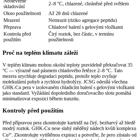
Neotevřené
2–8 °C, chlazené, chráněné před světlem
skladování
Okno použitelnosti
Až 28 dnů chlazené
Mrazení
Nemrazit (riziko agregace peptidu)
Přeprava
Chladové balení s gelovými vložkami
Kontrola před
Čirý roztok, bez částic, v termínu
použitím
použitelnosti
Proč na teplém klimatu záleží
V teplém klimatu mohou okolní teploty pravidelně překračovat 35
°C — výrazně nad pásmem chladového řetězce 2–8 °C. Tato
mezera urychluje degradaci peptidu, protože teplo zvyšuje
molekulární pohyb a rychlost hydrolýzy. JCSG odesílá všechna
GHK-Cu pera v izolovaném chladicím balení s gelovými vložkami
jako standard. Vyžádání dopoledního doručovacího slotu pomáhá
minimalizovat expozici během tranzitu.
Kontroly před použitím
Před přípravou pera zkontrolujte kartridž na čirý, bezbarvý až bledě
modrý roztok. GHK-Cu nese slabý měděný nádech kvůli komplexu
Cu²⁺. Zkontrolujte vytištěnou expiraci a potvrďte, že pero zůstalo od