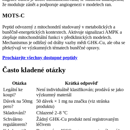
že moduluje zánět a podporuje angiogenezi v modelech ran.
MOTS-C
Peptid odvozený z mitochondrií studovaný v metabolických a
buněčně-energetických kontextech. Aktivuje signalizaci AMPK a
zlepšuje mitochondriální funkci v předklinických modelech.
Mechanismus je odlišný od dráhy vazby mědi GHK-Cu, ale oba se
překrývají ve výzkumných tématech buněčné opravy.
Procházejte všechny dostupné peptidy
Často kladené otázky
Otázka
Krátká odpověď
Legální ke
Není individuálně klasifikován; prodává se jako
koupi?
výzkumný materiál
Dávek na 50mg
50 dávek × 1 mg na značku (viz stránka
pero?
produktu)
Skladování?
Chlazené 2–8 °C
Schváleno
Žádný GHK-Cu produkt není registrovaným
regulátorem?
léčivem