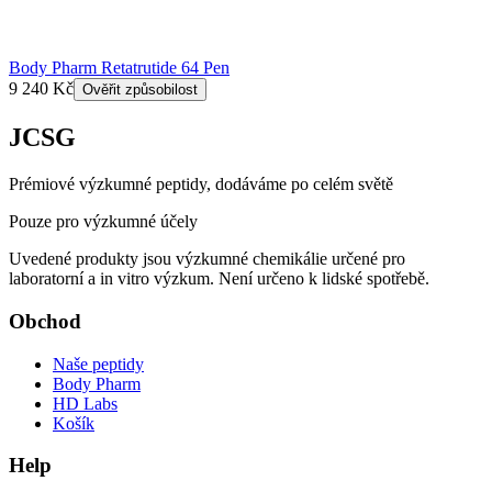
Body Pharm Retatrutide 64 Pen
9 240 Kč
Ověřit způsobilost
JCSG
Prémiové výzkumné peptidy, dodáváme po celém světě
Pouze pro výzkumné účely
Uvedené produkty jsou výzkumné chemikálie určené pro
laboratorní a in vitro výzkum. Není určeno k lidské spotřebě.
Obchod
Naše peptidy
Body Pharm
HD Labs
Košík
Help