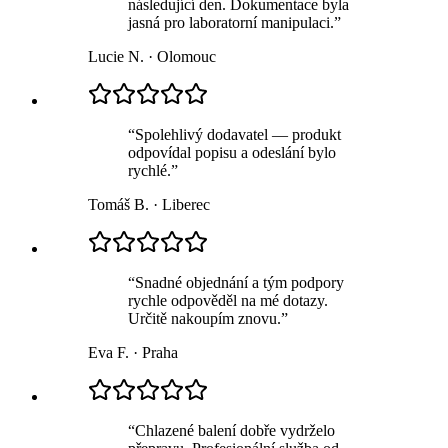
následující den. Dokumentace byla
jasná pro laboratorní manipulaci.
”
Lucie N.
·
Olomouc
“
Spolehlivý dodavatel — produkt
odpovídal popisu a odeslání bylo
rychlé.
”
Tomáš B.
·
Liberec
“
Snadné objednání a tým podpory
rychle odpověděl na mé dotazy.
Určitě nakoupím znovu.
”
Eva F.
·
Praha
“
Chlazené balení dobře vydrželo