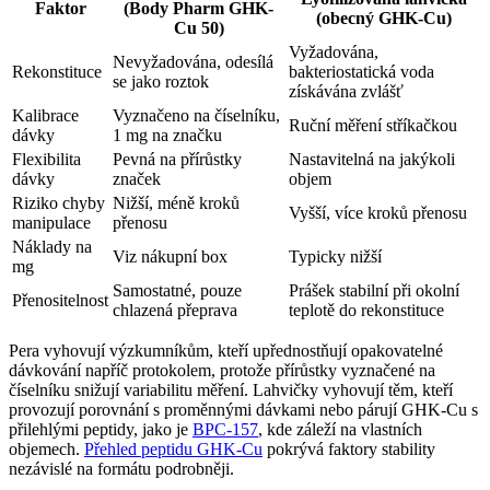
Faktor
(Body Pharm GHK-
(obecný GHK-Cu)
Cu 50)
Vyžadována,
Nevyžadována, odesílá
Rekonstituce
bakteriostatická voda
se jako roztok
získávána zvlášť
Kalibrace
Vyznačeno na číselníku,
Ruční měření stříkačkou
dávky
1 mg na značku
Flexibilita
Pevná na přírůstky
Nastavitelná na jakýkoli
dávky
značek
objem
Riziko chyby
Nižší, méně kroků
Vyšší, více kroků přenosu
manipulace
přenosu
Náklady na
Viz nákupní box
Typicky nižší
mg
Samostatné, pouze
Prášek stabilní při okolní
Přenositelnost
chlazená přeprava
teplotě do rekonstituce
Pera vyhovují výzkumníkům, kteří upřednostňují opakovatelné
dávkování napříč protokolem, protože přírůstky vyznačené na
číselníku snižují variabilitu měření. Lahvičky vyhovují těm, kteří
provozují porovnání s proměnnými dávkami nebo párují GHK-Cu s
přilehlými peptidy, jako je
BPC-157
, kde záleží na vlastních
objemech.
Přehled peptidu GHK-Cu
pokrývá faktory stability
nezávislé na formátu podrobněji.