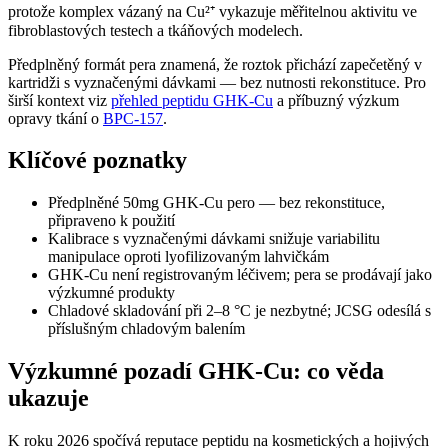
protože komplex vázaný na Cu²⁺ vykazuje měřitelnou aktivitu ve
fibroblastových testech a tkáňových modelech.
Předplněný formát pera znamená, že roztok přichází zapečetěný v
kartridži s vyznačenými dávkami — bez nutnosti rekonstituce. Pro
širší kontext viz
přehled peptidu GHK-Cu
a příbuzný výzkum
opravy tkání o
BPC-157
.
Klíčové poznatky
Předplněné 50mg GHK-Cu pero — bez rekonstituce,
připraveno k použití
Kalibrace s vyznačenými dávkami snižuje variabilitu
manipulace oproti lyofilizovaným lahvičkám
GHK-Cu není registrovaným léčivem; pera se prodávají jako
výzkumné produkty
Chladové skladování při 2–8 °C je nezbytné; JCSG odesílá s
příslušným chladovým balením
Výzkumné pozadí GHK-Cu: co věda
ukazuje
K roku 2026 spočívá reputace peptidu na kosmetických a hojivých