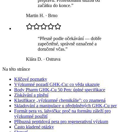
přepravu. Profesionální služba od
začátku do konce.
”
Martin H.
·
Brno
“
Přesně podle očekávání — dobře
zapečetěné, správně označené a
doručené včas.
”
Klára D.
·
Ostrava
Na této stránce
Klíčové poznatky
Výzkumné pozadí GHK-Cu: co věda ukazuje
Body Pharm GHK-Cu 50 Pen: úplné specifikace
Získávání a plnění
Klasifikace „výzkumné chemikálie": co znamená
Skladování a manipulace u předplněných GHK-Cu per
Formát pera vs. lahvička: proč na formátu záleží pro
výzkumné použití
Příbuzná peptidová pera pro regenerativní výzkum
Často kladené otázky