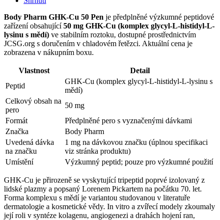
Shrnutí
Body Pharm GHK-Cu 50 Pen
je předplněné výzkumné peptidové
zařízení obsahující
50 mg GHK-Cu (komplex glycyl-L-histidyl-L-
lysinu s mědí)
ve stabilním roztoku, dostupné prostřednictvím
JCSG.org s doručením v chladovém řetězci. Aktuální cena je
zobrazena v nákupním boxu.
Vlastnost
Detail
GHK-Cu (komplex glycyl-L-histidyl-L-lysinu s
Peptid
mědí)
Celkový obsah na
50 mg
pero
Formát
Předplněné pero s vyznačenými dávkami
Značka
Body Pharm
Uvedená dávka
1 mg na dávkovou značku (úplnou specifikaci
na značku
viz stránka produktu)
Umístění
Výzkumný peptid; pouze pro výzkumné použití
GHK-Cu je přirozeně se vyskytující tripeptid poprvé izolovaný z
lidské plazmy a popsaný Lorenem Pickartem na počátku 70. let.
Forma komplexu s mědí je variantou studovanou v literatuře
dermatologie a kosmetické vědy. In vitro a zvířecí modely zkoumaly
její roli v syntéze kolagenu, angiogenezi a drahách hojení ran,