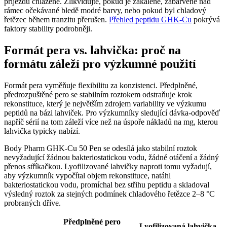
příjezdu chlazené. Zlikvidujte, pokud je zakalené, zabarvené nad
rámec očekávané bledě modré barvy, nebo pokud byl chladový
řetězec během tranzitu přerušen.
Přehled peptidu GHK-Cu
pokrývá
faktory stability podrobněji.
Formát pera vs. lahvička: proč na
formátu záleží pro výzkumné použití
Formát pera vyměňuje flexibilitu za konzistenci. Předplněné,
předrozpuštěné pero se stabilním roztokem odstraňuje krok
rekonstituce, který je největším zdrojem variability ve výzkumu
peptidů na bázi lahviček. Pro výzkumníky sledující dávka-odpověď
napříč sérií na tom záleží více než na úspoře nákladů na mg, kterou
lahvička typicky nabízí.
Body Pharm GHK-Cu 50 Pen se odesílá jako stabilní roztok
nevyžadující žádnou bakteriostatickou vodu, žádné otáčení a žádný
přenos stříkačkou. Lyofilizované lahvičky naproti tomu vyžadují,
aby výzkumník vypočítal objem rekonstituce, natáhl
bakteriostatickou vodu, promíchal bez střihu peptidu a skladoval
výsledný roztok za stejných podmínek chladového řetězce 2–8 °C
probraných dříve.
Předplněné pero
Lyofilizovaná lahvička