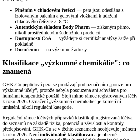
Plněním v chladovém řetězci
— pera jsou odesílána s
izolovaným balením a gelovými vložkami k udržení
chladového řetězce 2–8 °C
Autentickým skladem Body Pharm
— získaným přímo,
nikoli prostřednictvím šedotržních prodejců
Dostupností CoA
— vyžádejte si certifikát analýzy šarže při
pokladně
Doručením
— na výzkumné adresy
Klasifikace „výzkumné chemikálie": co
znamená
GHK-Cu peptidová pera se prodávají pod označením „pouze pro
výzkumné účely", protože nebyla posouzena ani schválena pro
humánní terapeutické použití. Stojí mimo rámec registrovaných léčiv
k roku 2026. Označení „výzkumná chemikálie" je komerční
umístění, nikoli regulační kategorie.
Regulační rámce léčivých přípravků klasifikují registrovaná léčiva
do seznamů na základě rizika, potenciálu závislosti a kontroly
předepisování. GHK-Cu se v těchto seznamech neobjevuje jménem
k roku 2026. Není
individuálně klasifikován
a je obecně