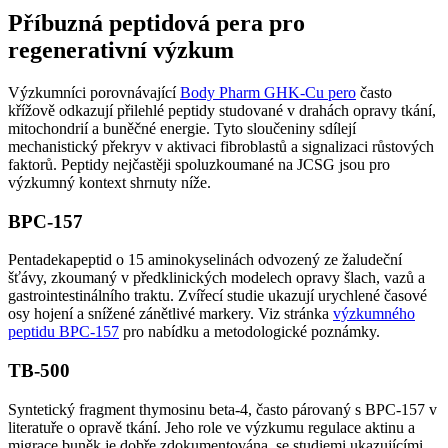
Příbuzná peptidová pera pro
regenerativní výzkum
Výzkumníci porovnávající
Body Pharm GHK-Cu pero
často
křížově odkazují přilehlé peptidy studované v drahách opravy tkání,
mitochondrií a buněčné energie. Tyto sloučeniny sdílejí
mechanistický překryv v aktivaci fibroblastů a signalizaci růstových
faktorů. Peptidy nejčastěji spoluzkoumané na JCSG jsou pro
výzkumný kontext shrnuty níže.
BPC-157
Pentadekapeptid o 15 aminokyselinách odvozený ze žaludeční
šťávy, zkoumaný v předklinických modelech opravy šlach, vazů a
gastrointestinálního traktu. Zvířecí studie ukazují urychlené časové
osy hojení a snížené zánětlivé markery. Viz stránka
výzkumného
peptidu BPC-157
pro nabídku a metodologické poznámky.
TB-500
Syntetický fragment thymosinu beta-4, často párovaný s BPC-157 v
literatuře o opravě tkání. Jeho role ve výzkumu regulace aktinu a
migrace buněk je dobře zdokumentována, se studiemi ukazujícími,