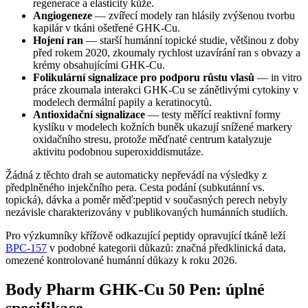
regenerace a elasticity kůže.
Angiogeneze
— zvířecí modely ran hlásily zvýšenou tvorbu
kapilár v tkáni ošetřené GHK-Cu.
Hojení ran
— starší humánní topické studie, většinou z doby
před rokem 2020, zkoumaly rychlost uzavírání ran s obvazy a
krémy obsahujícími GHK-Cu.
Folikulární signalizace pro podporu růstu vlasů
— in vitro
práce zkoumala interakci GHK-Cu se zánětlivými cytokiny v
modelech dermální papily a keratinocytů.
Antioxidační signalizace
— testy měřící reaktivní formy
kyslíku v modelech kožních buněk ukazují snížené markery
oxidačního stresu, protože měďnaté centrum katalyzuje
aktivitu podobnou superoxiddismutáze.
Žádná z těchto drah se automaticky nepřevádí na výsledky z
předplněného injekčního pera. Cesta podání (subkutánní vs.
topická), dávka a poměr měď:peptid v současných perech nebyly
nezávisle charakterizovány v publikovaných humánních studiích.
Pro výzkumníky křížově odkazující peptidy opravující tkáně leží
BPC-157
v podobné kategorii důkazů: značná předklinická data,
omezené kontrolované humánní důkazy k roku 2026.
Body Pharm GHK-Cu 50 Pen: úplné
specifikace