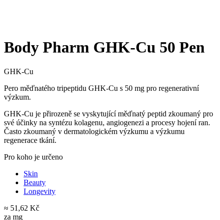
Body Pharm GHK-Cu 50 Pen
GHK-Cu
Pero měďnatého tripeptidu GHK-Cu s 50 mg pro regenerativní
výzkum.
GHK-Cu je přirozeně se vyskytující měďnatý peptid zkoumaný pro
své účinky na syntézu kolagenu, angiogenezi a procesy hojení ran.
Často zkoumaný v dermatologickém výzkumu a výzkumu
regenerace tkání.
Pro koho je určeno
Skin
Beauty
Longevity
≈ 51,62 Kč
za mg