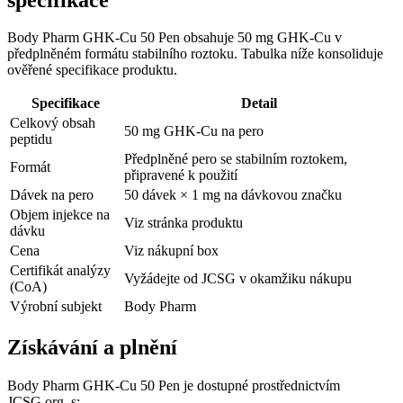
Body Pharm GHK-Cu 50 Pen obsahuje 50 mg GHK-Cu v
předplněném formátu stabilního roztoku. Tabulka níže konsoliduje
ověřené specifikace produktu.
Specifikace
Detail
Celkový obsah
50 mg GHK-Cu na pero
peptidu
Předplněné pero se stabilním roztokem,
Formát
připravené k použití
Dávek na pero
50 dávek × 1 mg na dávkovou značku
Objem injekce na
Viz stránka produktu
dávku
Cena
Viz nákupní box
Certifikát analýzy
Vyžádejte od JCSG v okamžiku nákupu
(CoA)
Výrobní subjekt
Body Pharm
Získávání a plnění
Body Pharm GHK-Cu 50 Pen je dostupné prostřednictvím
JCSG.org, s: