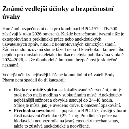
Známé vedlejší účinky a bezpečnostní
úvahy
Humánní bezpečnostní data pro kombinaci BPC-157 a TB-500
zůstávají k roku 2026 omezená. Každé bezpečnostní tvrzení níže je
extrapolováno z preklinické práce nebo anekdotických
uživatelských zpráv, nikoli z kontrolovaných klinických studií.
Žádná randomizovaná studie fáze I nebo II kteréhokoli komerčního
peptidu pro muskuloskeletální indikace nebyla publikována v okně
2024–2026, takže dlouhodobá humánní bezpečnost je skutečně
neznámá.
Vedlejší účinky nejčastěji hlášené komunitními uživateli Body
Pharm pera spadají do tří kategorií:
Reakce v místě vpichu
— lokalizované zčervenání, mírný
otok nebo malá modřina v subkutánním místě. Anekdoticky
nejběžnější stížnost a obvykle ustoupí do 24–48 hodin.
Střídejte místa, jak je uvedeno dříve, k omezení opakování.
Přechodná nevolnost
— popsána u BPC-157, častěji v horní
části nastavení číselníku 0,25–1 mg. Preklinická práce na
hlodavcích neupozornila na jasný emetický mechanismus,
takže to zůstává anekdotické a neověřené.