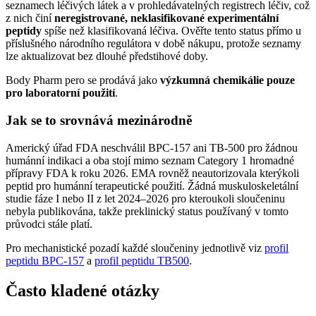
seznamech léčivých látek a v prohledávatelných registrech léčiv, což
z nich činí
neregistrované, neklasifikované experimentální
peptidy
spíše než klasifikovaná léčiva. Ověřte tento status přímo u
příslušného národního regulátora v době nákupu, protože seznamy
lze aktualizovat bez dlouhé předstihové doby.
Body Pharm pero se prodává jako
výzkumná chemikálie pouze
pro laboratorní použití
.
Jak se to srovnává mezinárodně
Americký úřad FDA neschválil BPC-157 ani TB-500 pro žádnou
humánní indikaci a oba stojí mimo seznam Category 1 hromadné
přípravy FDA k roku 2026. EMA rovněž neautorizovala kterýkoli
peptid pro humánní terapeutické použití. Žádná muskuloskeletální
studie fáze I nebo II z let 2024–2026 pro kteroukoli sloučeninu
nebyla publikována, takže preklinický status používaný v tomto
průvodci stále platí.
Pro mechanistické pozadí každé sloučeniny jednotlivě viz
profil
peptidu BPC-157
a
profil peptidu TB500
.
Často kladené otázky