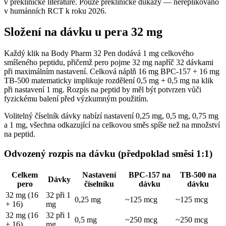
v preklinické literatuře. Pouze preklinické důkazy — nereplikováno
v humánních RCT k roku 2026.
Složení na dávku u pera 32 mg
Každý klik na Body Pharm 32 Pen dodává 1 mg celkového
smíšeného peptidu, přičemž pero pojme 32 mg napříč 32 dávkami
při maximálním nastavení. Celková náplň 16 mg BPC-157 + 16 mg
TB-500 matematicky implikuje rozdělení 0,5 mg + 0,5 mg na klik
při nastavení 1 mg. Rozpis na peptid by měl být potvrzen vůči
fyzickému balení před výzkumným použitím.
Volitelný číselník dávky nabízí nastavení 0,25 mg, 0,5 mg, 0,75 mg
a 1 mg, všechna odkazující na celkovou směs spíše než na množství
na peptid.
Odvozený rozpis na dávku (předpoklad směsi 1:1)
Celkem
Nastavení
BPC-157 na
TB-500 na
Dávky
pero
číselníku
dávku
dávku
32 mg (16
32 při 1
0,25 mg
~125 mcg
~125 mcg
+ 16)
mg
32 mg (16
32 při 1
0,5 mg
~250 mcg
~250 mcg
+ 16)
mg