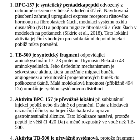
BPC-157 je syntetický pentadekapeptid
odvozený z
ochranné sekvence v lidské žaludeční šťávě. Navrhovaná
působení zahrnují upregulaci exprese receptoru růstového
hormonu na fibroblastech šlach, modulaci systému oxidu
dusnatého (NO) a podporu migrace fibroblastů a růstu šlach v
modelech na potkanech (Sikiric et al., 2018). Tato lokální
aktivita jej činí vhodným pro subkutánní depotní injekci
poblíž místa poranění.
TB-500 je syntetický fragment
odpovídající
aminokyselinám 17–23 proteinu Thymosin Beta-4 o 43
aminokyselinách. Jeho ústředním mechanismem je
sekvestrace aktinu, která umožňuje migraci buněk,
angiogenezi a rekrutování progenitorových buněk do
poškozené tkáně. Malá molekulová hmotnost (přibližně 494
Da) umožňuje rychlou systémovou distribuci.
Aktivita BPC-157 je převážně lokální
při subkutánní
injekci poblíž nebo distálně od poranění. Data z hlodavců
naznačují účinky na hojení šlacha-kost a opravu
gastrointestinální sliznice. Tato lokalizace nastává, protože
peptid je větší (1 420 Da) a méně rozpustný ve vodě než TB-
500.
Aktivita TB-500 je převážně systémová
, protože fragment