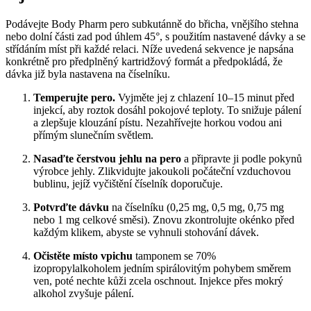
Podávejte Body Pharm pero subkutánně do břicha, vnějšího stehna
nebo dolní části zad pod úhlem 45°, s použitím nastavené dávky a se
střídáním míst při každé relaci. Níže uvedená sekvence je napsána
konkrétně pro předplněný kartridžový formát a předpokládá, že
dávka již byla nastavena na číselníku.
Temperujte pero.
Vyjměte jej z chlazení 10–15 minut před
injekcí, aby roztok dosáhl pokojové teploty. To snižuje pálení
a zlepšuje klouzání pístu. Nezahřívejte horkou vodou ani
přímým slunečním světlem.
Nasaďte čerstvou jehlu na pero
a připravte ji podle pokynů
výrobce jehly. Zlikvidujte jakoukoli počáteční vzduchovou
bublinu, jejíž vyčištění číselník doporučuje.
Potvrďte dávku
na číselníku (0,25 mg, 0,5 mg, 0,75 mg
nebo 1 mg celkové směsi). Znovu zkontrolujte okénko před
každým klikem, abyste se vyhnuli stohování dávek.
Očistěte místo vpichu
tamponem se 70%
izopropylalkoholem jedním spirálovitým pohybem směrem
ven, poté nechte kůži zcela oschnout. Injekce přes mokrý
alkohol zvyšuje pálení.