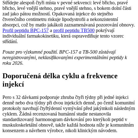
Střídejte alespoň čtyři místa v pevné sekvenci: levé břicho, pravé
břicho, levé vnější stehno, pravé vnější stehno, s bokem dolní části
zad jako pátou možností. Opakovaná injekce do stejného
čtverečního centimetru riskuje lipodystrofii a nekonzistentní
absorpci, což by matlo jakákoli zaznamenávaná pozorování obnovy.
Profil peptidu BPC-157
a
profil peptidu TB500
pokrývají
individuální farmakokinetiku, která ospravedlňuje tento vzorec
střídání.
Pouze pro výzkumné použití. BPC-157 a TB-500 zůstávají
neregistrovanými, neklasifikovanými experimentálními peptidy k
roku 2026.
Doporučená délka cyklu a frekvence
injekcí
Pero s 32 dávkami podporuje zhruba čtyři týdny při jedné injekci
denně nebo dva týdny při dvou injekcích denně, po čemž komunitní
protokoly navrhují čtyřtýdenní vymývání před jakýmkoli následným
cyklem. Žádná recenzovaná humánní studie nestanovila
standardizovaný harmonogram dávkování pro kterýkoli peptid v
muskuloskeletální obnově, takže každá hodnota níže je komunitním
konsenzem a návrhem výrobce, nikoli klinickým návodem.