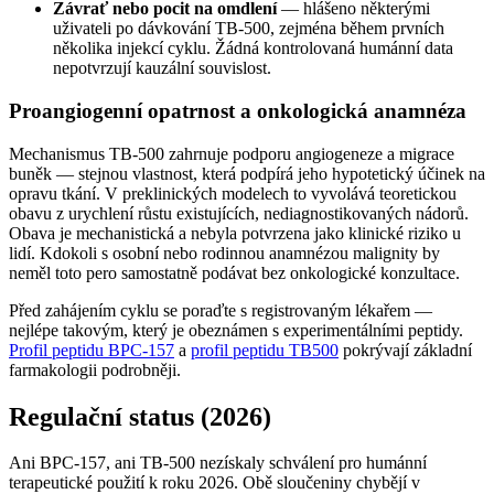
Závrať nebo pocit na omdlení
— hlášeno některými
uživateli po dávkování TB-500, zejména během prvních
několika injekcí cyklu. Žádná kontrolovaná humánní data
nepotvrzují kauzální souvislost.
Proangiogenní opatrnost a onkologická anamnéza
Mechanismus TB-500 zahrnuje podporu angiogeneze a migrace
buněk — stejnou vlastnost, která podpírá jeho hypotetický účinek na
opravu tkání. V preklinických modelech to vyvolává teoretickou
obavu z urychlení růstu existujících, nediagnostikovaných nádorů.
Obava je mechanistická a nebyla potvrzena jako klinické riziko u
lidí. Kdokoli s osobní nebo rodinnou anamnézou malignity by
neměl toto pero samostatně podávat bez onkologické konzultace.
Před zahájením cyklu se poraďte s registrovaným lékařem —
nejlépe takovým, který je obeznámen s experimentálními peptidy.
Profil peptidu BPC-157
a
profil peptidu TB500
pokrývají základní
farmakologii podrobněji.
Regulační status (2026)
Ani BPC-157, ani TB-500 nezískaly schválení pro humánní
terapeutické použití k roku 2026. Obě sloučeniny chybějí v