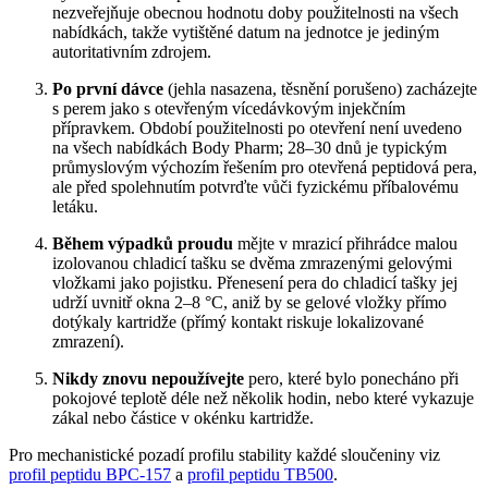
nezveřejňuje obecnou hodnotu doby použitelnosti na všech
nabídkách, takže vytištěné datum na jednotce je jediným
autoritativním zdrojem.
Po první dávce
(jehla nasazena, těsnění porušeno) zacházejte
s perem jako s otevřeným vícedávkovým injekčním
přípravkem. Období použitelnosti po otevření není uvedeno
na všech nabídkách Body Pharm; 28–30 dnů je typickým
průmyslovým výchozím řešením pro otevřená peptidová pera,
ale před spolehnutím potvrďte vůči fyzickému příbalovému
letáku.
Během výpadků proudu
mějte v mrazicí přihrádce malou
izolovanou chladicí tašku se dvěma zmrazenými gelovými
vložkami jako pojistku. Přenesení pera do chladicí tašky jej
udrží uvnitř okna 2–8 °C, aniž by se gelové vložky přímo
dotýkaly kartridže (přímý kontakt riskuje lokalizované
zmrazení).
Nikdy znovu nepoužívejte
pero, které bylo ponecháno při
pokojové teplotě déle než několik hodin, nebo které vykazuje
zákal nebo částice v okénku kartridže.
Pro mechanistické pozadí profilu stability každé sloučeniny viz
profil peptidu BPC-157
a
profil peptidu TB500
.