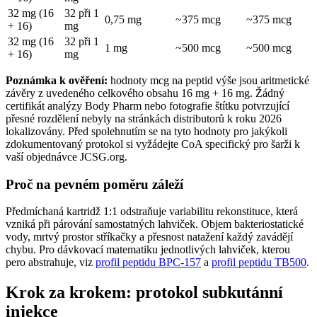
32 mg (16
32 při 1
0,75 mg
~375 mcg
~375 mcg
+ 16)
mg
32 mg (16
32 při 1
1 mg
~500 mcg
~500 mcg
+ 16)
mg
Poznámka k ověření:
hodnoty mcg na peptid výše jsou aritmetické
závěry z uvedeného celkového obsahu 16 mg + 16 mg. Žádný
certifikát analýzy Body Pharm nebo fotografie štítku potvrzující
přesné rozdělení nebyly na stránkách distributorů k roku 2026
lokalizovány. Před spolehnutím se na tyto hodnoty pro jakýkoli
zdokumentovaný protokol si vyžádejte CoA specifický pro šarži k
vaší objednávce JCSG.org.
Proč na pevném poměru záleží
Předmíchaná kartridž 1:1 odstraňuje variabilitu rekonstituce, která
vzniká při párování samostatných lahviček. Objem bakteriostatické
vody, mrtvý prostor stříkačky a přesnost natažení každý zavádějí
chybu. Pro dávkovací matematiku jednotlivých lahviček, kterou
pero abstrahuje, viz
profil peptidu BPC-157
a
profil peptidu TB500
.
Krok za krokem: protokol subkutánní
injekce