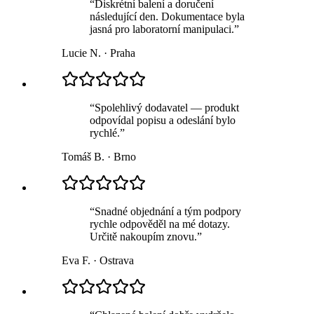
“
Diskrétní balení a doručení
následující den. Dokumentace byla
jasná pro laboratorní manipulaci.
”
Lucie N.
·
Praha
“
Spolehlivý dodavatel — produkt
odpovídal popisu a odeslání bylo
rychlé.
”
Tomáš B.
·
Brno
“
Snadné objednání a tým podpory
rychle odpověděl na mé dotazy.
Určitě nakoupím znovu.
”
Eva F.
·
Ostrava