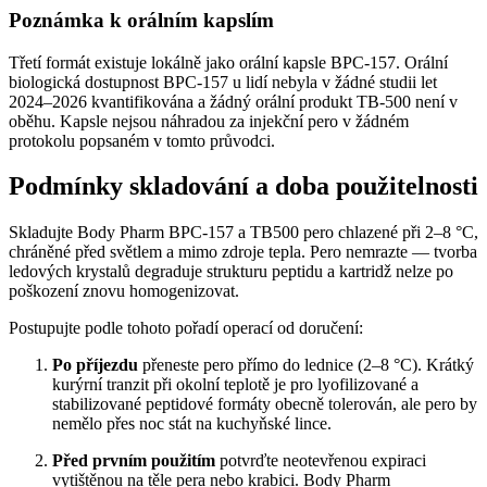
Poznámka k orálním kapslím
Třetí formát existuje lokálně jako orální kapsle BPC-157. Orální
biologická dostupnost BPC-157 u lidí nebyla v žádné studii let
2024–2026 kvantifikována a žádný orální produkt TB-500 není v
oběhu. Kapsle nejsou náhradou za injekční pero v žádném
protokolu popsaném v tomto průvodci.
Podmínky skladování a doba použitelnosti
Skladujte Body Pharm BPC-157 a TB500 pero chlazené při 2–8 °C,
chráněné před světlem a mimo zdroje tepla. Pero nemrazte — tvorba
ledových krystalů degraduje strukturu peptidu a kartridž nelze po
poškození znovu homogenizovat.
Postupujte podle tohoto pořadí operací od doručení:
Po příjezdu
přeneste pero přímo do lednice (2–8 °C). Krátký
kurýrní tranzit při okolní teplotě je pro lyofilizované a
stabilizované peptidové formáty obecně tolerován, ale pero by
nemělo přes noc stát na kuchyňské lince.
Před prvním použitím
potvrďte neotevřenou expiraci
vytištěnou na těle pera nebo krabici. Body Pharm