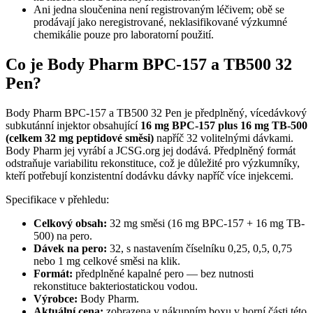
Ani jedna sloučenina není registrovaným léčivem; obě se
prodávají jako neregistrované, neklasifikované výzkumné
chemikálie pouze pro laboratorní použití.
Co je Body Pharm BPC-157 a TB500 32
Pen?
Body Pharm BPC-157 a TB500 32 Pen je předplněný, vícedávkový
subkutánní injektor obsahující
16 mg BPC-157 plus 16 mg TB-500
(celkem 32 mg peptidové směsi)
napříč 32 volitelnými dávkami.
Body Pharm jej vyrábí a JCSG.org jej dodává. Předplněný formát
odstraňuje variabilitu rekonstituce, což je důležité pro výzkumníky,
kteří potřebují konzistentní dodávku dávky napříč více injekcemi.
Specifikace v přehledu:
Celkový obsah:
32 mg směsi (16 mg BPC-157 + 16 mg TB-
500) na pero.
Dávek na pero:
32, s nastavením číselníku 0,25, 0,5, 0,75
nebo 1 mg celkové směsi na klik.
Formát:
předplněné kapalné pero — bez nutnosti
rekonstituce bakteriostatickou vodou.
Výrobce:
Body Pharm.
Aktuální cena:
zobrazena v nákupním boxu v horní části této