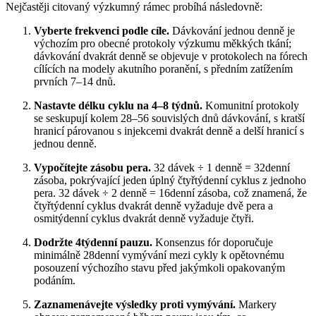
Nejčastěji citovaný výzkumný rámec probíhá následovně:
Vyberte frekvenci podle cíle.
Dávkování jednou denně je
výchozím pro obecné protokoly výzkumu měkkých tkání;
dávkování dvakrát denně se objevuje v protokolech na fórech
cílících na modely akutního poranění, s předním zatížením
prvních 7–14 dnů.
Nastavte délku cyklu na 4–8 týdnů.
Komunitní protokoly
se seskupují kolem 28–56 souvislých dnů dávkování, s kratší
hranicí párovanou s injekcemi dvakrát denně a delší hranicí s
jednou denně.
Vypočítejte zásobu pera.
32 dávek ÷ 1 denně = 32denní
zásoba, pokrývající jeden úplný čtyřtýdenní cyklus z jednoho
pera. 32 dávek ÷ 2 denně = 16denní zásoba, což znamená, že
čtyřtýdenní cyklus dvakrát denně vyžaduje dvě pera a
osmitýdenní cyklus dvakrát denně vyžaduje čtyři.
Dodržte 4týdenní pauzu.
Konsenzus fór doporučuje
minimálně 28denní vymývání mezi cykly k opětovnému
posouzení výchozího stavu před jakýmkoli opakovaným
podáním.
Zaznamenávejte výsledky proti vymývání.
Markery