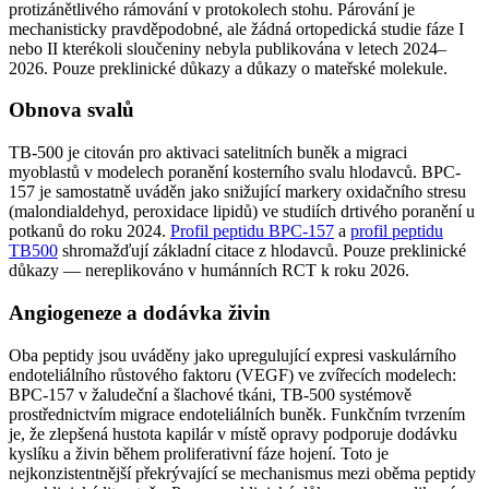
protizánětlivého rámování v protokolech stohu. Párování je
mechanisticky pravděpodobné, ale žádná ortopedická studie fáze I
nebo II kterékoli sloučeniny nebyla publikována v letech 2024–
2026. Pouze preklinické důkazy a důkazy o mateřské molekule.
Obnova svalů
TB-500 je citován pro aktivaci satelitních buněk a migraci
myoblastů v modelech poranění kosterního svalu hlodavců. BPC-
157 je samostatně uváděn jako snižující markery oxidačního stresu
(malondialdehyd, peroxidace lipidů) ve studiích drtivého poranění u
potkanů do roku 2024.
Profil peptidu BPC-157
a
profil peptidu
TB500
shromažďují základní citace z hlodavců. Pouze preklinické
důkazy — nereplikováno v humánních RCT k roku 2026.
Angiogeneze a dodávka živin
Oba peptidy jsou uváděny jako upregulující expresi vaskulárního
endoteliálního růstového faktoru (VEGF) ve zvířecích modelech:
BPC-157 v žaludeční a šlachové tkáni, TB-500 systémově
prostřednictvím migrace endoteliálních buněk. Funkčním tvrzením
je, že zlepšená hustota kapilár v místě opravy podporuje dodávku
kyslíku a živin během proliferativní fáze hojení. Toto je
nejkonzistentnější překrývající se mechanismus mezi oběma peptidy