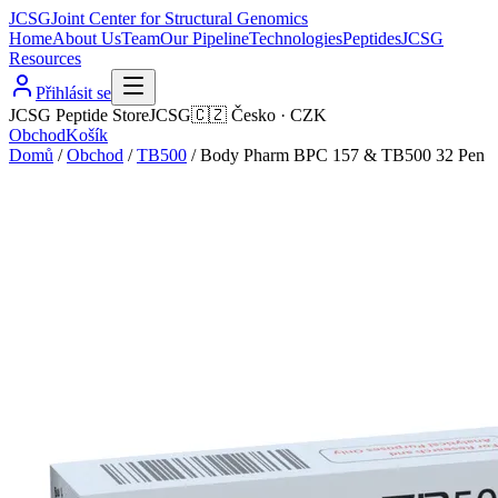
JCSG
Joint Center for Structural Genomics
Home
About Us
Team
Our Pipeline
Technologies
Peptides
JCSG
Resources
Přihlásit se
JCSG Peptide Store
JCSG
🇨🇿
Česko
·
CZK
Obchod
Košík
Domů
/
Obchod
/
TB500
/
Body Pharm BPC 157 & TB500 32 Pen