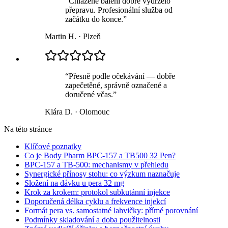
“
Chlazené balení dobře vydrželo
přepravu. Profesionální služba od
začátku do konce.
”
Martin H.
·
Plzeň
“
Přesně podle očekávání — dobře
zapečetěné, správně označené a
doručené včas.
”
Klára D.
·
Olomouc
Na této stránce
Klíčové poznatky
Co je Body Pharm BPC-157 a TB500 32 Pen?
BPC-157 a TB-500: mechanismy v přehledu
Synergické přínosy stohu: co výzkum naznačuje
Složení na dávku u pera 32 mg
Krok za krokem: protokol subkutánní injekce
Doporučená délka cyklu a frekvence injekcí
Formát pera vs. samostatné lahvičky: přímé porovnání
Podmínky skladování a doba použitelnosti