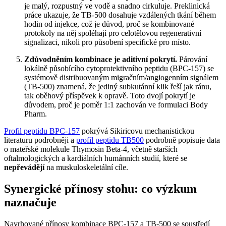
je malý, rozpustný ve vodě a snadno cirkuluje. Preklinická
práce ukazuje, že TB-500 dosahuje vzdálených tkání během
hodin od injekce, což je důvod, proč se kombinované
protokoly na něj spoléhají pro celotělovou regenerativní
signalizaci, nikoli pro působení specifické pro místo.
Zdůvodněním kombinace je aditivní pokrytí.
Párování
lokálně působícího cytoprotektivního peptidu (BPC-157) se
systémově distribuovaným migračním/angiogenním signálem
(TB-500) znamená, že jediný subkutánní klik řeší jak ránu,
tak oběhový příspěvek k opravě. Toto dvojí pokrytí je
důvodem, proč je poměr 1:1 zachován ve formulaci Body
Pharm.
Profil peptidu BPC-157
pokrývá Sikiricovu mechanistickou
literaturu podrobněji a
profil peptidu TB500
podrobně popisuje data
o mateřské molekule Thymosin Beta-4, včetně starších
oftalmologických a kardiálních humánních studií, které se
nepřevádějí
na muskuloskeletální cíle.
Synergické přínosy stohu: co výzkum
naznačuje
Navrhované přínosy kombinace BPC-157 a TB-500 se soustředí