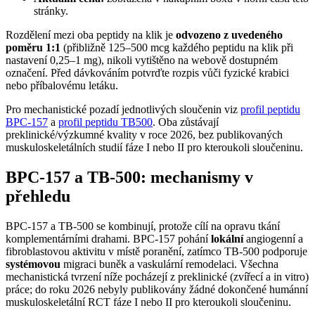
stránky.
Rozdělení mezi oba peptidy na klik je
odvozeno z uvedeného
poměru 1:1
(přibližně 125–500 mcg každého peptidu na klik při
nastavení 0,25–1 mg), nikoli vytištěno na webově dostupném
označení. Před dávkováním potvrďte rozpis vůči fyzické krabici
nebo příbalovému letáku.
Pro mechanistické pozadí jednotlivých sloučenin viz
profil peptidu
BPC-157
a
profil peptidu TB500
. Oba zůstávají
preklinické/výzkumné kvality v roce 2026, bez publikovaných
muskuloskeletálních studií fáze I nebo II pro kteroukoli sloučeninu.
BPC-157 a TB-500: mechanismy v
přehledu
BPC-157 a TB-500 se kombinují, protože cílí na opravu tkání
komplementárními drahami. BPC-157 pohání
lokální
angiogenní a
fibroblastovou aktivitu v místě poranění, zatímco TB-500 podporuje
systémovou
migraci buněk a vaskulární remodelaci. Všechna
mechanistická tvrzení níže pocházejí z preklinické (zvířecí a in vitro)
práce; do roku 2026 nebyly publikovány žádné dokončené humánní
muskuloskeletální RCT fáze I nebo II pro kteroukoli sloučeninu.