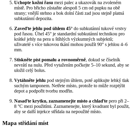
Uchopte kožní řasu
mezi palec a ukazovák na zvoleném
místě. Pro břicho zůstaňte alespoň 5 cm od pupku na obě
strany; vnější stehno a bok dolní části zad jsou stejně platná
subkutánní depozita.
Zaveďte jehlu pod úhlem 45°
do subkutánní tukové vrstvy
pod řasou. Úhel 45° je standardní subkutánní technikou pro
krátké jehly na pera u štíhlých výzkumných subjektů;
uživatelé s více tukovou tkání mohou použít 90° s jehlou 4–6
mm.
Stiskněte píst pomalu a rovnoměrně
, dokud se číselník
nevrátí na nulu. Před vytažením počkejte 5–10 sekund, aby se
uložil celý bolus.
Vytáhněte jehlu
pod stejným úhlem, poté aplikujte lehký tlak
suchým tamponem. Netřete místo, protože to může rozptýlit
depot a podpořit tvorbu modřin.
Nasaďte krytku, zaznamenejte místo a chlaďte
pero při 2–
8 °C mezi použitími. Zaznamenejte, který kvadrant byl použit,
aby se další injekce střídala na nepoužité místo.
Mapa střídání míst