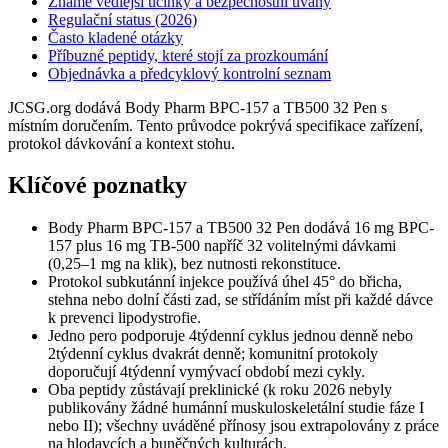
Známé vedlejší účinky a bezpečnostní úvahy
Regulační status (2026)
Často kladené otázky
Příbuzné peptidy, které stojí za prozkoumání
Objednávka a předcyklový kontrolní seznam
JCSG.org dodává Body Pharm BPC-157 a TB500 32 Pen s
místním doručením. Tento průvodce pokrývá specifikace zařízení,
protokol dávkování a kontext stohu.
Klíčové poznatky
Body Pharm BPC-157 a TB500 32 Pen dodává 16 mg BPC-
157 plus 16 mg TB-500 napříč 32 volitelnými dávkami
(0,25–1 mg na klik), bez nutnosti rekonstituce.
Protokol subkutánní injekce používá úhel 45° do břicha,
stehna nebo dolní části zad, se střídáním míst při každé dávce
k prevenci lipodystrofie.
Jedno pero podporuje 4týdenní cyklus jednou denně nebo
2týdenní cyklus dvakrát denně; komunitní protokoly
doporučují 4týdenní vymývací období mezi cykly.
Oba peptidy zůstávají preklinické (k roku 2026 nebyly
publikovány žádné humánní muskuloskeletální studie fáze I
nebo II); všechny uváděné přínosy jsou extrapolovány z práce
na hlodavcích a buněčných kulturách.