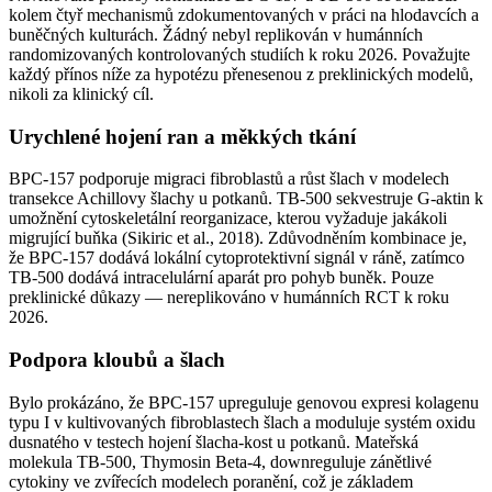
kolem čtyř mechanismů zdokumentovaných v práci na hlodavcích a
buněčných kulturách. Žádný nebyl replikován v humánních
randomizovaných kontrolovaných studiích k roku 2026. Považujte
každý přínos níže za hypotézu přenesenou z preklinických modelů,
nikoli za klinický cíl.
Urychlené hojení ran a měkkých tkání
BPC-157 podporuje migraci fibroblastů a růst šlach v modelech
transekce Achillovy šlachy u potkanů. TB-500 sekvestruje G-aktin k
umožnění cytoskeletální reorganizace, kterou vyžaduje jakákoli
migrující buňka (Sikiric et al., 2018). Zdůvodněním kombinace je,
že BPC-157 dodává lokální cytoprotektivní signál v ráně, zatímco
TB-500 dodává intracelulární aparát pro pohyb buněk. Pouze
preklinické důkazy — nereplikováno v humánních RCT k roku
2026.
Podpora kloubů a šlach
Bylo prokázáno, že BPC-157 upreguluje genovou expresi kolagenu
typu I v kultivovaných fibroblastech šlach a moduluje systém oxidu
dusnatého v testech hojení šlacha-kost u potkanů. Mateřská
molekula TB-500, Thymosin Beta-4, downreguluje zánětlivé
cytokiny ve zvířecích modelech poranění, což je základem