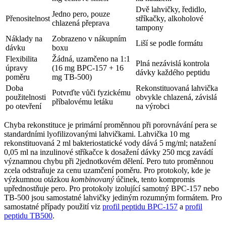
Dvě lahvičky, ředidlo,
Jedno pero, pouze
Přenositelnost
stříkačky, alkoholové
chlazená přeprava
tampony
Náklady na
Zobrazeno v nákupním
Liší se podle formátu
dávku
boxu
Flexibilita
Žádná, uzamčeno na 1:1
Plná nezávislá kontrola
úpravy
(16 mg BPC-157 + 16
dávky každého peptidu
poměru
mg TB-500)
Doba
Rekonstituovaná lahvička
Potvrďte vůči fyzickému
použitelnosti
obvykle chlazená, závislá
příbalovému letáku
po otevření
na výrobci
Chyba rekonstituce je primární proměnnou při porovnávání pera se
standardními lyofilizovanými lahvičkami. Lahvička 10 mg
rekonstituovaná 2 ml bakteriostatické vody dává 5 mg/ml; natažení
0,05 ml na inzulinové stříkačce k dosažení dávky 250 mcg zavádí
významnou chybu při 2jednotkovém dělení. Pero tuto proměnnou
zcela odstraňuje za cenu uzamčení poměru. Pro protokoly, kde je
výzkumnou otázkou
kombinovaný
účinek, tento kompromis
upřednostňuje pero. Pro protokoly izolující samotný BPC-157 nebo
TB-500 jsou samostatné lahvičky jediným rozumným formátem. Pro
samostatné případy použití viz
profil peptidu BPC-157
a
profil
peptidu TB500
.