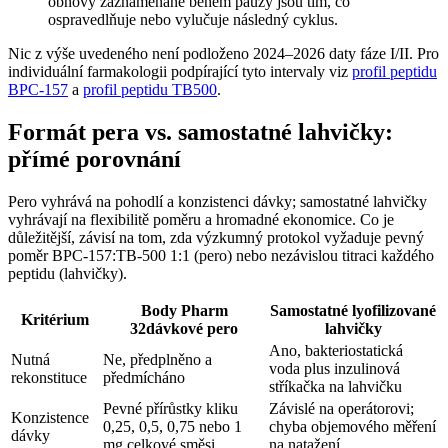
obnovy zaznamenané během pauzy jsou tím, co
ospravedlňuje nebo vylučuje následný cyklus.
Nic z výše uvedeného není podloženo 2024–2026 daty fáze I/II. Pro
individuální farmakologii podpírající tyto intervaly viz
profil peptidu
BPC-157
a
profil peptidu TB500
.
Formát pera vs. samostatné lahvičky:
přímé porovnání
Pero vyhrává na pohodlí a konzistenci dávky; samostatné lahvičky
vyhrávají na flexibilitě poměru a hromadné ekonomice. Co je
důležitější, závisí na tom, zda výzkumný protokol vyžaduje pevný
poměr BPC-157:TB-500 1:1 (pero) nebo nezávislou titraci každého
peptidu (lahvičky).
Body Pharm
Samostatné lyofilizované
Kritérium
32dávkové pero
lahvičky
Ano, bakteriostatická
Nutná
Ne, předplněno a
voda plus inzulinová
rekonstituce
předmícháno
stříkačka na lahvičku
Pevné přírůstky kliku
Závislé na operátorovi;
Konzistence
0,25, 0,5, 0,75 nebo 1
chyba objemového měření
dávky
mg celkové směsi
na natažení